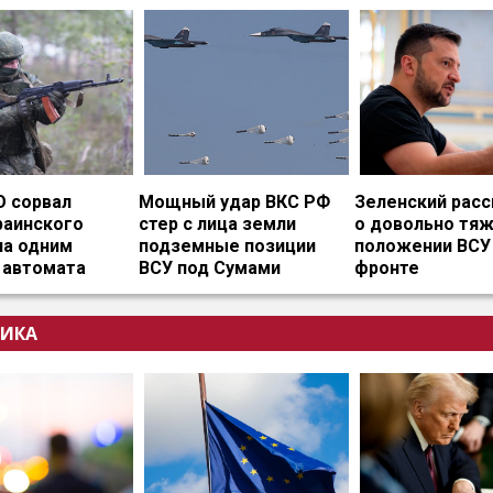
О сорвал
Мощный удар ВКС РФ
Зеленский расс
раинского
стер с лица земли
о довольно тя
на одним
подземные позиции
положении ВСУ
 автомата
ВСУ под Сумами
фронте
ИКА