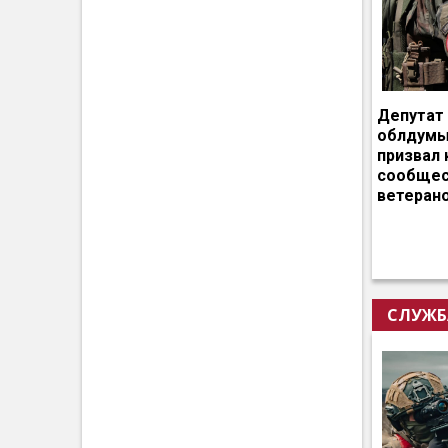
Депутат
облдумы
призвал 
сообщес
ветеран
СЛУЖБ