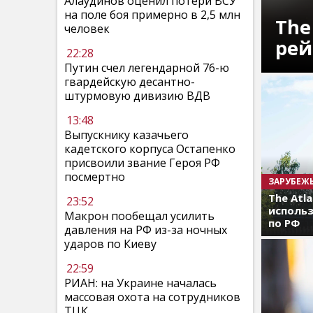
Алаудинов оценил потери ВСУ
на поле боя примерно в 2,5 млн
The
человек
рей
22:28
Путин счел легендарной 76-ю
гвардейскую десантно-
штурмовую дивизию ВДВ
13:48
Выпускнику казачьего
кадетского корпуса Остапенко
присвоили звание Героя РФ
посмертно
ЗАРУБЕЖ
The Atl
23:52
использ
Макрон пообещал усилить
по РФ
давления на РФ из-за ночных
ударов по Киеву
22:59
РИАН: на Украине началась
массовая охота на сотрудников
ТЦК