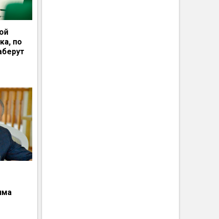
ной
ка, по
аберут
има