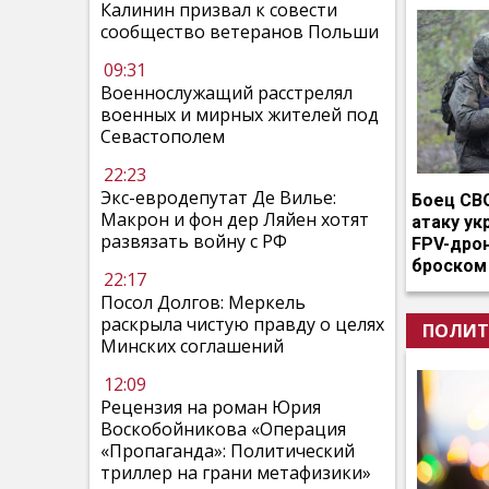
Калинин призвал к совести
сообщество ветеранов Польши
09:31
Военнослужащий расстрелял
военных и мирных жителей под
Севастополем
22:23
Экс-евродепутат Де Вилье:
Боец СВ
Макрон и фон дер Ляйен хотят
атаку ук
развязать войну с РФ
FPV-дро
броском
22:17
Посол Долгов: Меркель
раскрыла чистую правду о целях
ПОЛИТ
Минских соглашений
12:09
Рецензия на роман Юрия
Воскобойникова «Операция
«Пропаганда»: Политический
триллер на грани метафизики»