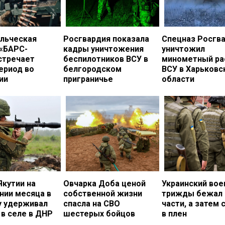
льческая
Росгвардия показала
Спецназ Росгв
 «БАРС-
кадры уничтожения
уничтожил
стречает
беспилотников ВСУ в
минометный ра
ериод во
белгородском
ВСУ в Харьковс
ии
приграничье
области
Якутии на
Овчарка Доба ценой
Украинский во
нии месяца в
собственной жизни
трижды бежал 
у удерживал
спасла на СВО
части, а затем 
в селе в ДНР
шестерых бойцов
в плен