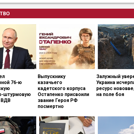
ТВО
ел
Выпускнику
Залужный увере
рной 76-ю
казачьего
Украина исчерп
скую
кадетского корпуса
ресурс нововв
о-штурмовую
Остапенко присвоили
на поле боя
 ВДВ
звание Героя РФ
посмертно