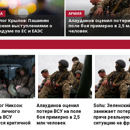
А
АРМИЯ
лог Крылов: Пашинян
Алаудинов оценил потери
ремя выступлениями о
поле боя примерно в 2,5 м
думе по ЕС и ЕАЭС
человек
г Никсон:
Алаудинов оценил
Sohu: Зеленски
 личного
потери ВСУ на поле
занижает потер
в ВСУ
боя примерно в 2,5
пряча реальную
ся критичной
млн человек
ситуацию на фр