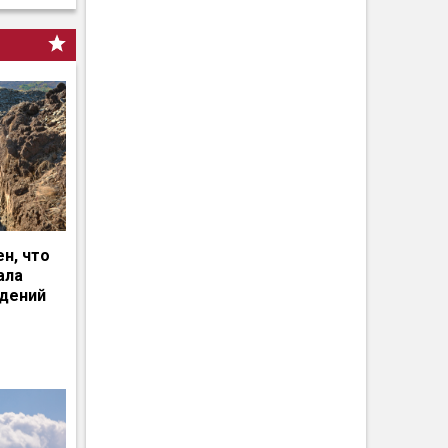
н, что
ала
едений