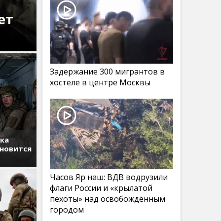
ет
Задержание 300 мигрантов в
хостеле в центре Москвы
тка
ановится
Часов Яр наш: ВДВ водрузили
флаги России и «крылатой
пехоты» над освобождённым
городом