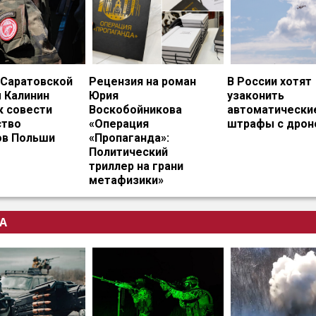
 Саратовской
Рецензия на роман
В России хотят
 Калинин
Юрия
узаконить
к совести
Воскобойникова
автоматически
тво
«Операция
штрафы с дрон
ов Польши
«Пропаганда»:
Политический
триллер на грани
метафизики»
А