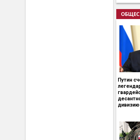
ОБЩЕС
Путин сч
легенда
гвардей
десантн
дивизию