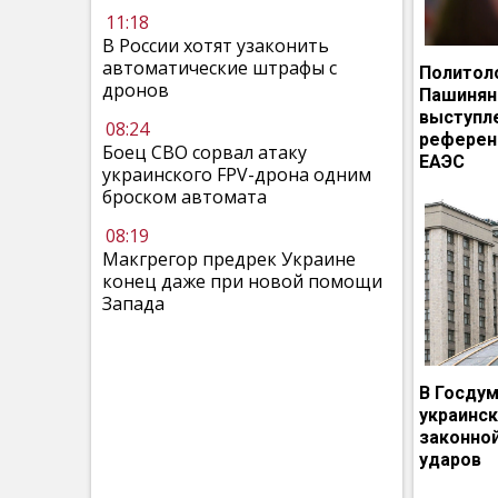
11:18
В России хотят узаконить
автоматические штрафы с
Политол
дронов
Пашинян
выступл
08:24
референ
Боец СВО сорвал атаку
ЕАЭС
украинского FPV-дрона одним
броском автомата
08:19
Макгрегор предрек Украине
конец даже при новой помощи
Запада
В Госдум
украинс
законно
ударов