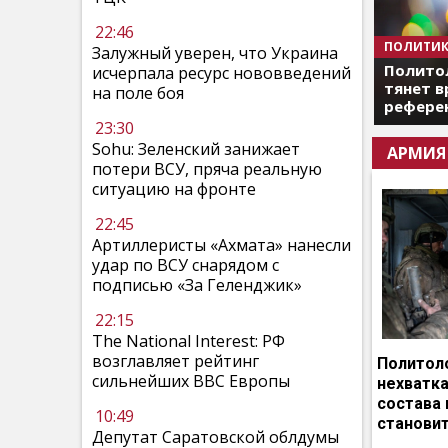
22:46
ПОЛИТИК
Залужный уверен, что Украина
Полито
исчерпала ресурс нововведений
тянет в
на поле боя
референ
23:30
Sohu: Зеленский занижает
АРМИЯ
потери ВСУ, пряча реальную
ситуацию на фронте
22:45
Артиллеристы «Ахмата» нанесли
удар по ВСУ снарядом с
подписью «За Геленджик»
22:15
The National Interest: РФ
возглавляет рейтинг
Политоло
сильнейших ВВС Европы
нехватка
состава 
10:49
становит
Депутат Саратовской облдумы