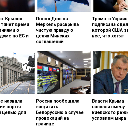
ог Крылов:
Посол Долгов:
Трамп: с Украи
 тянет время
Меркель раскрыла
подписана сдел
ениями о
чистую правду о
которой США з
думе по ЕС и
целях Минских
все, что хотят
соглашений
е назвали
Россия пообещала
Власти Крыма
кие порты
защитить
назвали смену
й целью для
Белоруссию в случае
киевского реж
провокаций на
условием мира
границе