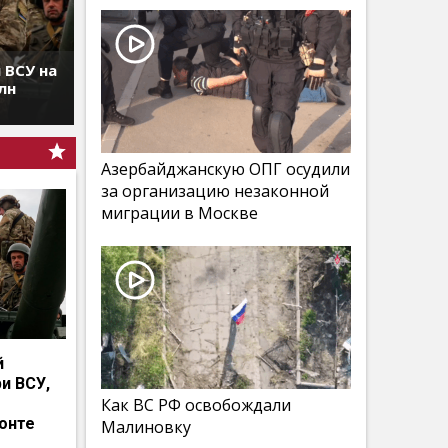
 ВСУ на
лн
Азербайджанскую ОПГ осудили
за организацию незаконной
миграции в Москве
й
и ВСУ,
Как ВС РФ освобождали
онте
Малиновку