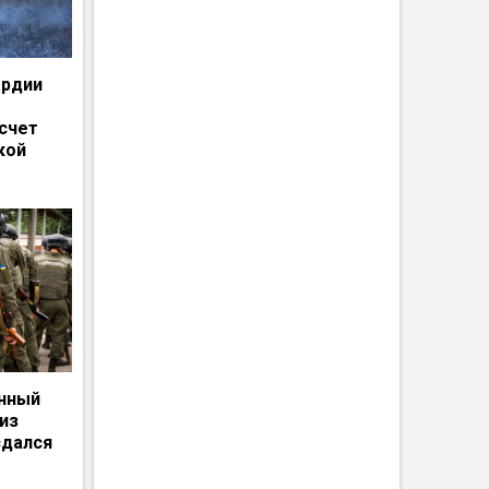
ардии
счет
кой
енный
из
сдался