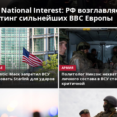
 National Interest: РФ возглавля
тинг сильнейших ВВС Европы
ЬЕ
АРМИЯ
antic: Маск запретил ВСУ
Политолог Никсон: нехва
овать Starlink для ударов
личного состава в ВСУ ст
критичной