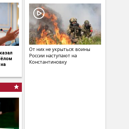
От них не укрыться: воины
казал
России наступают на
жёлом
Константиновку
 на