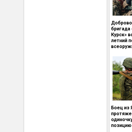
Доброво
бригада
Курск» в
летний п
всеоруж
Боец из 
протяже
одиночк
позицию 