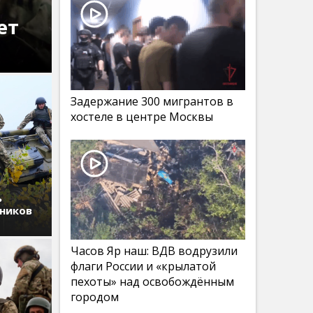
ет
Задержание 300 мигрантов в
хостеле в центре Москвы
ь
дников
Часов Яр наш: ВДВ водрузили
флаги России и «крылатой
пехоты» над освобождённым
городом