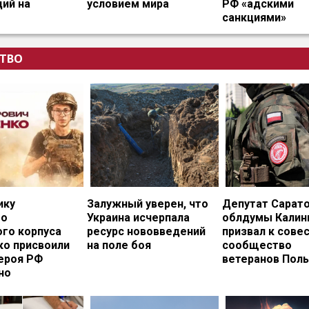
ий на
условием мира
РФ «адскими
санкциями»
ТВО
ику
Залужный уверен, что
Депутат Сарат
го
Украина исчерпала
облдумы Калин
ого корпуса
ресурс нововведений
призвал к сове
ко присвоили
на поле боя
сообщество
ероя РФ
ветеранов Пол
но