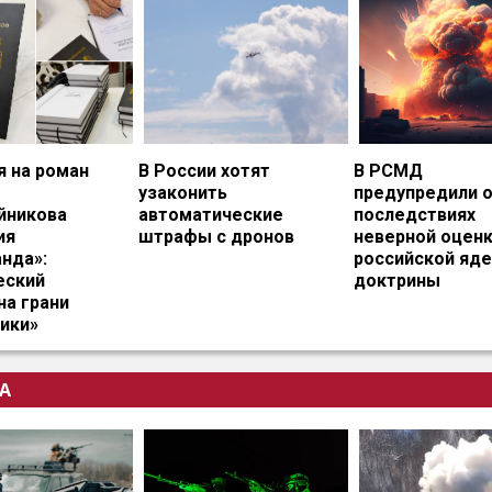
я на роман
В России хотят
В РСМД
узаконить
предупредили 
йникова
автоматические
последствиях
ия
штрафы с дронов
неверной оцен
нда»:
российской яд
еский
доктрины
на грани
ики»
А