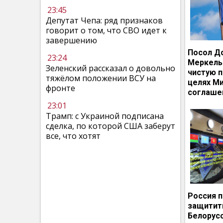
23:45
Депутат Чепа: ряд признаков
говорит о том, что СВО идет к
завершению
Посол Д
23:24
Меркель
Зеленский рассказал о довольно
чистую п
тяжёлом положении ВСУ на
целях М
фронте
соглаше
23:01
Трамп: с Украиной подписана
сделка, по которой США заберут
все, что хотят
Россия 
защитит
Белорусс