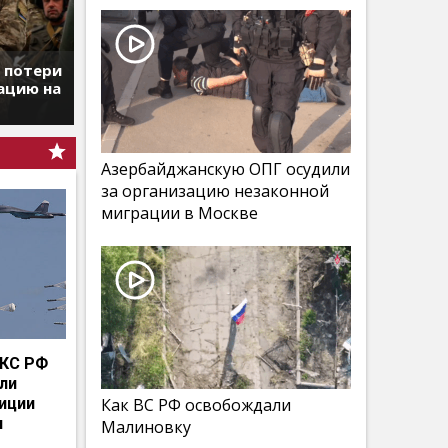
т потери
ацию на
Азербайджанскую ОПГ осудили
за организацию незаконной
миграции в Москве
КС РФ
мли
иции
Как ВС РФ освобождали
и
Малиновку