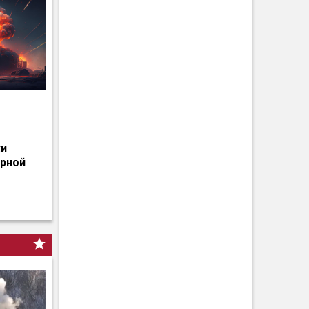
о
ки
ерной