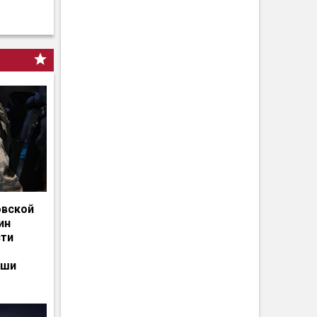
овской
ин
сти
ьши