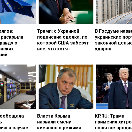
олгов:
Трамп: с Украиной
В Госдуме назв
 раскрыла
подписана сделка, по
украинские по
равду о
которой США заберут
законной цель
инских
все, что хотят
ударов
ний
пообещала
Власти Крыма
KP.RU: Трамп
ь
назвали смену
применил хитро
ию в случае
киевского режима
попытке прода