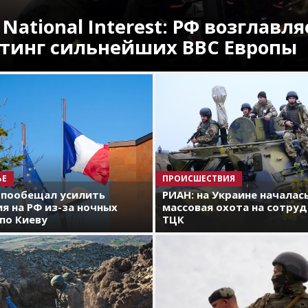
 National Interest: РФ возглавля
тинг сильнейших ВВС Европы
ЬЕ
ПРОИСШЕСТВИЯ
 пообещал усилить
РИАН: на Украине началас
я на РФ из-за ночных
массовая охота на сотру
по Киеву
ТЦК