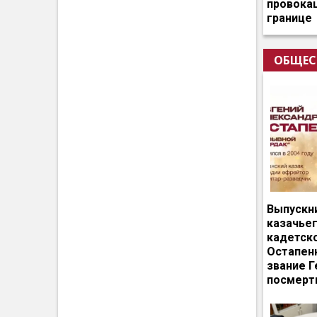
провокац
границе
ОБЩЕС
Выпускн
казачье
кадетск
Остапен
звание Г
посмерт