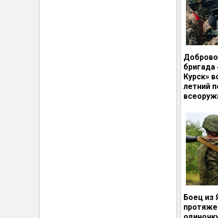
Доброво
бригада
Курск» в
летний п
всеоруж
Боец из 
протяже
одиночк