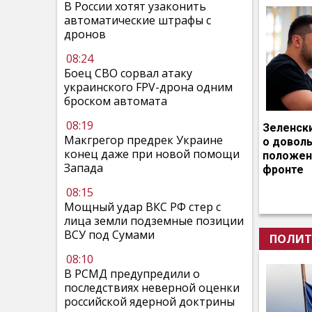
В России хотят узаконить
автоматические штрафы с
дронов
08:24
Боец СВО сорвал атаку
украинского FPV-дрона одним
броском автомата
08:19
Зеленск
Макгрегор предрек Украине
о довол
конец даже при новой помощи
положен
Запада
фронте
08:15
Мощный удар ВКС РФ стер с
лица земли подземные позиции
ВСУ под Сумами
ПОЛИТ
08:10
В РСМД предупредили о
последствиях неверной оценки
российской ядерной доктрины