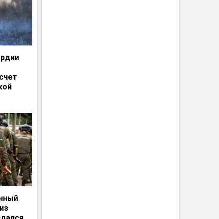
ардии
счет
кой
енный
из
сдался