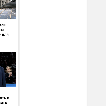
али
рты
ю для
сть в
вить