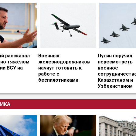
ий рассказал
Военных
Путин поручил
ьно тяжёлом
железнодорожников
пересмотреть
ии ВСУ на
начнут готовить к
военное
работе с
сотрудничество
беспилотниками
Казахстаном и
Узбекистаном
ИКА