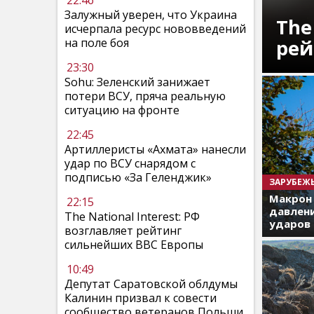
22:46
Залужный уверен, что Украина
The
исчерпала ресурс нововведений
рей
на поле боя
23:30
Sohu: Зеленский занижает
потери ВСУ, пряча реальную
ситуацию на фронте
22:45
Артиллеристы «Ахмата» нанесли
удар по ВСУ снарядом с
подписью «За Геленджик»
ЗАРУБЕЖ
Макрон
22:15
давлени
The National Interest: РФ
ударов 
возглавляет рейтинг
сильнейших ВВС Европы
10:49
Депутат Саратовской облдумы
Калинин призвал к совести
сообщество ветеранов Польши