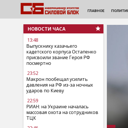
ГЛАВНОЕ
ПОЛИТИ
НОВОСТИ ЧАСА
13:48
Выпускнику казачьего
кадетского корпуса Остапенко
присвоили звание Героя РФ
посмертно
23:52
Макрон пообещал усилить
давления на РФ из-за ночных
ударов по Киеву
22:59
РИАН: на Украине началась
массовая охота на сотрудников
ТЦК