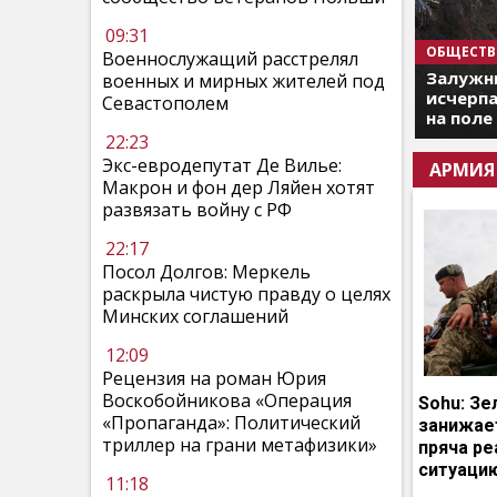
09:31
ОБЩЕСТВ
Военнослужащий расстрелял
Залужны
военных и мирных жителей под
исчерпа
Севастополем
на поле
22:23
Экс-евродепутат Де Вилье:
АРМИЯ
Макрон и фон дер Ляйен хотят
развязать войну с РФ
22:17
Посол Долгов: Меркель
раскрыла чистую правду о целях
Минских соглашений
12:09
Рецензия на роман Юрия
Воскобойникова «Операция
Sohu: Зе
«Пропаганда»: Политический
занижает
триллер на грани метафизики»
пряча р
ситуаци
11:18