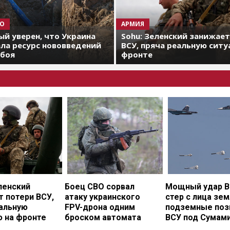
О
АРМИЯ
й уверен, что Украина
Sohu: Зеленский занижае
ла ресурс нововведений
ВСУ, пряча реальную ситу
 боя
фронте
ленский
Боец СВО сорвал
Мощный удар В
 потери ВСУ,
атаку украинского
стер с лица зе
еальную
FPV-дрона одним
подземные поз
ю на фронте
броском автомата
ВСУ под Сумам