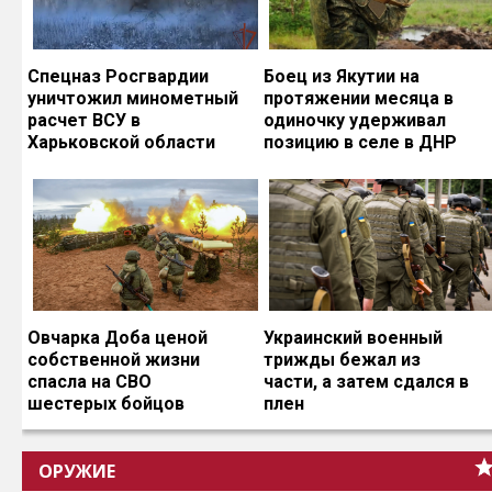
Спецназ Росгвардии
Боец из Якутии на
уничтожил минометный
протяжении месяца в
расчет ВСУ в
одиночку удерживал
Харьковской области
позицию в селе в ДНР
Овчарка Доба ценой
Украинский военный
собственной жизни
трижды бежал из
спасла на СВО
части, а затем сдался в
шестерых бойцов
плен
ОРУЖИЕ