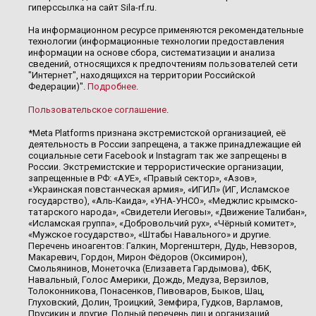
гиперссылка на сайт Sila-rf.ru.
На информационном ресурсе применяются рекомендательные
технологии (информационные технологии предоставления
информации на основе сбора, систематизации и анализа
сведений, относящихся к предпочтениям пользователей сети
"Интернет", находящихся на территории Российской
Федерации)".
Подробнее
.
Пользовательское соглашение
.
*Meta Platforms признана экстремистской организацией, её
деятельность в России запрещена, а также принадлежащие ей
социальные сети Facebook и Instagram так же запрещены в
России. Экстремистские и террористические организации,
запрещенные в РФ: «АУЕ», «Правый сектор», «Азов»,
«Украинская повстанческая армия», «ИГИЛ» (ИГ, Исламское
государство), «Аль-Каида», «УНА-УНСО», «Меджлис крымско-
татарского народа», «Свидетели Иеговы», «Движение Талибан»,
«Исламская группа», «Добровольчий рух», «Чёрный комитет»,
«Мужское государство», «Штабы Навального» и другие.
Перечень иноагентов: Галкин, Моргенштерн, Дудь, Невзоров,
Макаревич, Гордон, Мирон Фёдоров (Оксимирон),
Смольянинов, Монеточка (Елизавета Гардымова), ФБК,
Навальный, Голос Америки, Дождь, Медуза, Верзилов,
Толоконникова, Понасенков, Пивоваров, Быков, Шац,
Глуховский, Долин, Троицкий, Земфира, Гудков, Варламов,
Прусикин и другие. Полный перечень лиц и организаций,