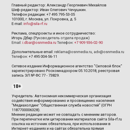
Главный редактор: Александр Георгиевич Михайлов
Шеф-редактор: Иван Олегович Чечушкин.
Телефон редакции: +7 495 795-53-05
101000, г. Москва, ул. Покровка, д. 5
E-mail:
info@sila-rf.ru
Реклама, спецпроекты и иное сотрудничество:
Игорь Дбар
(Руководитель отдела продаж)
Email:
i.dbar@osnmedia.ru
Телефон:
+7 909 936-02-90
Дополнительные email:
reklama@osnmedia.ru
,
adv@osnmedia.ru
Телефон:
+7 495 004-56-11
Сетевое издание Информационное агентство "Силовой блок"
зарегистрировано Роскомнадзором 05.10.2018, реестровая
запись ЭЛ № ФС 77 - 73829.
18+
Учредитель: Автономная некоммерческая организация
содействия информированию и просвещению населения
"Медиахолдинг "Общественная служба новостей" (ОГРН
1187700006328).
Мнение редакции может не совпадать с мнением авторов.
При перепечатке или цитировании материалов сайта Sila-rf.ru
ссылка на источник обязательна, при использовании в
Интернет-изданиях и на сайтах обязательна прямая