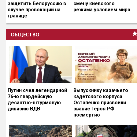
защитить Белоруссию в
смену киевского
случае провокаций на
режима условием мира
границе
ОБЩЕСТВО
Путин счел легендарной
Выпускнику казачьего
76-ю гвардейскую
кадетского корпуса
десантно-штурмовую
Остапенко присвоили
дивизию ВДВ
звание Героя РФ
посмертно