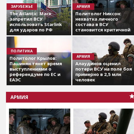
ЗАРУБЕЖЬЕ
АРМИЯ
The Atlantic: Маск
Политолог Никсон:
запретил ВСУ
нехватка личного
использовать Starlink
состава в ВСУ
для ударов по РФ
становится критичной
ПОЛИТИКА
АРМИЯ
Политолог Крылов:
Пашинян тянет время
Алаудинов оценил
выступлениями о
потери ВСУ на поле боя
референдуме по ЕС и
примерно в 2,5 млн
ЕАЭС
человек
АРМИЯ