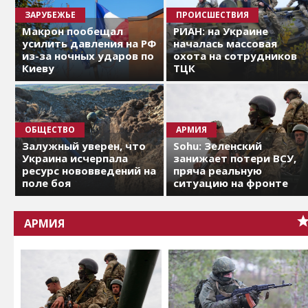
ЗАРУБЕЖЬЕ
ПРОИСШЕСТВИЯ
Макрон пообещал
РИАН: на Украине
усилить давления на РФ
началась массовая
из-за ночных ударов по
охота на сотрудников
Киеву
ТЦК
ОБЩЕСТВО
АРМИЯ
Залужный уверен, что
Sohu: Зеленский
Украина исчерпала
занижает потери ВСУ,
ресурс нововведений на
пряча реальную
поле боя
ситуацию на фронте
АРМИЯ