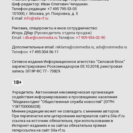
Шеф-редактор: Иван Олегович Чечушкин.
Телефон редакции: +7 495 795-53-05
101000, г. Москва, ул. Покровка, д. 5
E-mail:
info@sila-rf.ru
Реклама, спецпроекты и иное сотрудничество:
Игорь Дбар
(Руководитель отдела продаж)
Email:
i.dbar@osnmedia.ru
Телефон:
+7 909 936-02-90
Дополнительные email:
reklama@osnmedia.ru
,
adv@osnmedia.ru
Телефон:
+7 495 004-56-11
Сетевое издание Информационное агентство "Силовой блок"
зарегистрировано Роскомнадзором 05.10.2018, реестровая
запись ЭЛ № ФС 77 - 73829.
18+
Учредитель: Автономная некоммерческая организация
содействия информированию и просвещению населения
"Медиахолдинг "Общественная служба новостей" (ОГРН
1187700006328).
Мнение редакции может не совпадать с мнением авторов.
При перепечатке или цитировании материалов сайта Sila-rf.ru
ссылка на источник обязательна, при использовании в
Интернет-изданиях и на сайтах обязательна прямая
гиперссылка на сайт Sila-rf.ru.