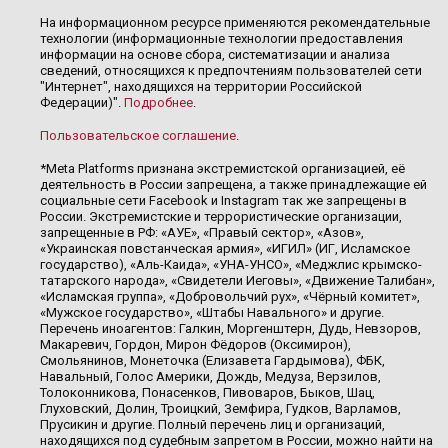
На информационном ресурсе применяются рекомендательные
технологии (информационные технологии предоставления
информации на основе сбора, систематизации и анализа
сведений, относящихся к предпочтениям пользователей сети
"Интернет", находящихся на территории Российской
Федерации)".
Подробнее
.
Пользовательское соглашение
.
*Meta Platforms признана экстремистской организацией, её
деятельность в России запрещена, а также принадлежащие ей
социальные сети Facebook и Instagram так же запрещены в
России. Экстремистские и террористические организации,
запрещенные в РФ: «АУЕ», «Правый сектор», «Азов»,
«Украинская повстанческая армия», «ИГИЛ» (ИГ, Исламское
государство), «Аль-Каида», «УНА-УНСО», «Меджлис крымско-
татарского народа», «Свидетели Иеговы», «Движение Талибан»,
«Исламская группа», «Добровольчий рух», «Чёрный комитет»,
«Мужское государство», «Штабы Навального» и другие.
Перечень иноагентов: Галкин, Моргенштерн, Дудь, Невзоров,
Макаревич, Гордон, Мирон Фёдоров (Оксимирон),
Смольянинов, Монеточка (Елизавета Гардымова), ФБК,
Навальный, Голос Америки, Дождь, Медуза, Верзилов,
Толоконникова, Понасенков, Пивоваров, Быков, Шац,
Глуховский, Долин, Троицкий, Земфира, Гудков, Варламов,
Прусикин и другие. Полный перечень лиц и организаций,
находящихся под судебным запретом в России, можно найти на