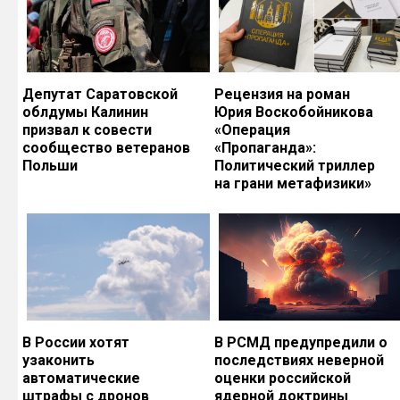
Депутат Саратовской
Рецензия на роман
облдумы Калинин
Юрия Воскобойникова
призвал к совести
«Операция
сообщество ветеранов
«Пропаганда»:
Польши
Политический триллер
на грани метафизики»
В России хотят
В РСМД предупредили о
узаконить
последствиях неверной
автоматические
оценки российской
штрафы с дронов
ядерной доктрины