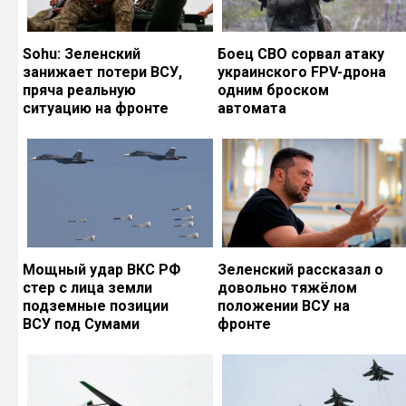
Sohu: Зеленский
Боец СВО сорвал атаку
занижает потери ВСУ,
украинского FPV-дрона
пряча реальную
одним броском
ситуацию на фронте
автомата
Мощный удар ВКС РФ
Зеленский рассказал о
стер с лица земли
довольно тяжёлом
подземные позиции
положении ВСУ на
ВСУ под Сумами
фронте