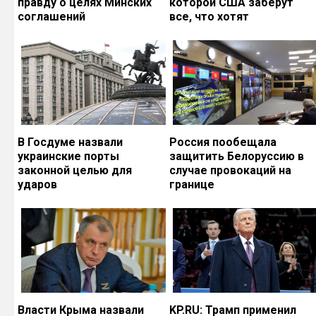
правду о целях Минских
которой США заберут
соглашений
все, что хотят
В Госдуме назвали
Россия пообещала
украинские порты
защитить Белоруссию в
законной целью для
случае провокаций на
ударов
границе
Власти Крыма назвали
KP.RU: Трамп применил