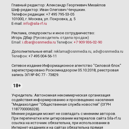
Главный редактор: Александр Георгиевич Михайлов
Шеф-редактор: Иван Олегович Чечушкин.
Телефон редакции: +7 495 795-53-05
101000, г. Москва, ул. Покровка, д. 5
E-mail:
info@sila-rf.ru
Реклама, спецпроекты и иное сотрудничество:
Игорь Дбар
(Руководитель отдела продаж)
Email:
i.dbar@osnmedia.ru
Телефон:
+7 909 936-02-90
Дополнительные email:
reklama@osnmedia.ru
,
adv@osnmedia.ru
Телефон:
+7 495 004-56-11
Сетевое издание Информационное агентство "Силовой блок"
зарегистрировано Роскомнадзором 05.10.2018, реестровая
запись ЭЛ № ФС 77 - 73829.
18+
Учредитель: Автономная некоммерческая организация
содействия информированию и просвещению населения
"Медиахолдинг "Общественная служба новостей" (ОГРН
1187700006328).
Мнение редакции может не совпадать с мнением авторов.
При перепечатке или цитировании материалов сайта Sila-rf.ru
ссылка на источник обязательна, при использовании в
Интернет-изданиях и на сайтах обязательна прямая