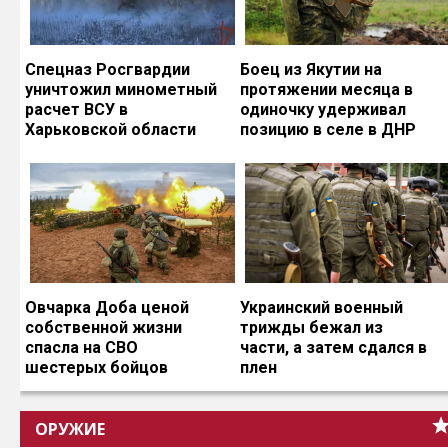
Спецназ Росгвардии
Боец из Якутии на
уничтожил минометный
протяжении месяца в
расчет ВСУ в
одиночку удерживал
Харьковской области
позицию в селе в ДНР
Овчарка Доба ценой
Украинский военный
собственной жизни
трижды бежал из
спасла на СВО
части, а затем сдался в
шестерых бойцов
плен
ОРУЖИЕ