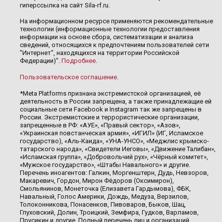
гиперссылка на сайт Sila-rf.ru.
На информационном ресурсе применяются рекомендательные
технологии (информационные технологии предоставления
информации на основе сбора, систематизации и анализа
сведений, относящихся к предпочтениям пользователей сети
"Интернет", находящихся на территории Российской
Федерации)".
Подробнее
.
Пользовательское соглашение
.
*Meta Platforms признана экстремистской организацией, её
деятельность в России запрещена, а также принадлежащие ей
социальные сети Facebook и Instagram так же запрещены в
России. Экстремистские и террористические организации,
запрещенные в РФ: «АУЕ», «Правый сектор», «Азов»,
«Украинская повстанческая армия», «ИГИЛ» (ИГ, Исламское
государство), «Аль-Каида», «УНА-УНСО», «Меджлис крымско-
татарского народа», «Свидетели Иеговы», «Движение Талибан»,
«Исламская группа», «Добровольчий рух», «Чёрный комитет»,
«Мужское государство», «Штабы Навального» и другие.
Перечень иноагентов: Галкин, Моргенштерн, Дудь, Невзоров,
Макаревич, Гордон, Мирон Фёдоров (Оксимирон),
Смольянинов, Монеточка (Елизавета Гардымова), ФБК,
Навальный, Голос Америки, Дождь, Медуза, Верзилов,
Толоконникова, Понасенков, Пивоваров, Быков, Шац,
Глуховский, Долин, Троицкий, Земфира, Гудков, Варламов,
Прусикин и другие. Полный перечень лиц и организаций,