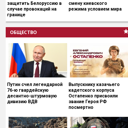
защитить Белоруссию в
смену киевского
случае провокаций на
режима условием мира
границе
ОБЩЕСТВО
Путин счел легендарной
Выпускнику казачьего
76-ю гвардейскую
кадетского корпуса
десантно-штурмовую
Остапенко присвоили
дивизию ВДВ
звание Героя РФ
посмертно