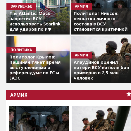
ЗАРУБЕЖЬЕ
АРМИЯ
The Atlantic: Маск
Политолог Никсон:
запретил ВСУ
нехватка личного
использовать Starlink
состава в ВСУ
для ударов по РФ
становится критичной
ПОЛИТИКА
АРМИЯ
Политолог Крылов:
Пашинян тянет время
Алаудинов оценил
выступлениями о
потери ВСУ на поле боя
референдуме по ЕС и
примерно в 2,5 млн
ЕАЭС
человек
АРМИЯ