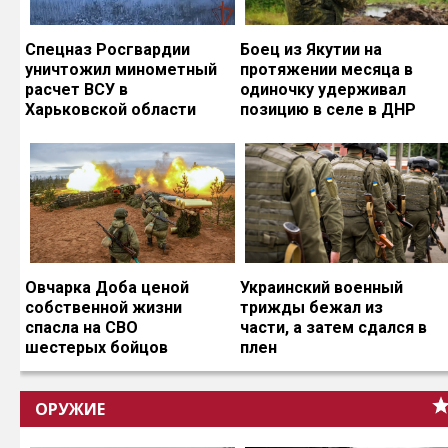
Спецназ Росгвардии
Боец из Якутии на
уничтожил минометный
протяжении месяца в
расчет ВСУ в
одиночку удерживал
Харьковской области
позицию в селе в ДНР
Овчарка Доба ценой
Украинский военный
собственной жизни
трижды бежал из
спасла на СВО
части, а затем сдался в
шестерых бойцов
плен
ОРУЖИЕ