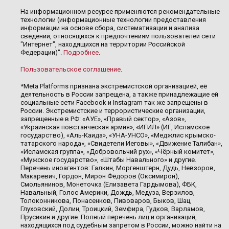
На информационном ресурсе применяются рекомендательные
технологии (информационные технологии предоставления
информации на основе сбора, систематизации и анализа
сведений, относящихся к предпочтениям пользователей сети
"Интернет", находящихся на территории Российской
Федерации)".
Подробнее
.
Пользовательское соглашение
.
*Meta Platforms признана экстремистской организацией, её
деятельность в России запрещена, а также принадлежащие ей
социальные сети Facebook и Instagram так же запрещены в
России. Экстремистские и террористические организации,
запрещенные в РФ: «АУЕ», «Правый сектор», «Азов»,
«Украинская повстанческая армия», «ИГИЛ» (ИГ, Исламское
государство), «Аль-Каида», «УНА-УНСО», «Меджлис крымско-
татарского народа», «Свидетели Иеговы», «Движение Талибан»,
«Исламская группа», «Добровольчий рух», «Чёрный комитет»,
«Мужское государство», «Штабы Навального» и другие.
Перечень иноагентов: Галкин, Моргенштерн, Дудь, Невзоров,
Макаревич, Гордон, Мирон Фёдоров (Оксимирон),
Смольянинов, Монеточка (Елизавета Гардымова), ФБК,
Навальный, Голос Америки, Дождь, Медуза, Верзилов,
Толоконникова, Понасенков, Пивоваров, Быков, Шац,
Глуховский, Долин, Троицкий, Земфира, Гудков, Варламов,
Прусикин и другие. Полный перечень лиц и организаций,
находящихся под судебным запретом в России, можно найти на