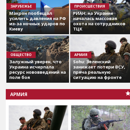
ЗАРУБЕЖЬЕ
ПРОИСШЕСТВИЯ
Макрон пообещал
РИАН: на Украине
усилить давления на РФ
началась массовая
из-за ночных ударов по
охота на сотрудников
Киеву
ТЦК
ОБЩЕСТВО
АРМИЯ
Залужный уверен, что
Sohu: Зеленский
Украина исчерпала
занижает потери ВСУ,
ресурс нововведений на
пряча реальную
поле боя
ситуацию на фронте
АРМИЯ