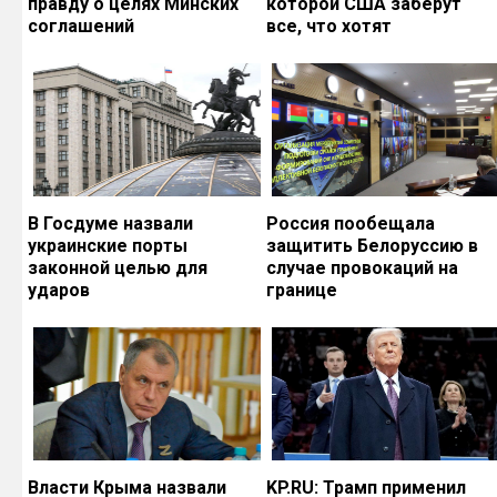
правду о целях Минских
которой США заберут
соглашений
все, что хотят
В Госдуме назвали
Россия пообещала
украинские порты
защитить Белоруссию в
законной целью для
случае провокаций на
ударов
границе
Власти Крыма назвали
KP.RU: Трамп применил