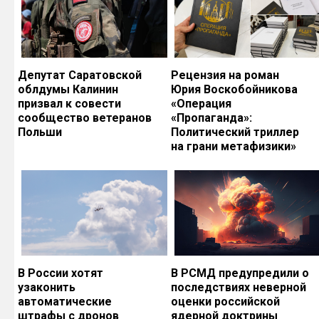
Депутат Саратовской
Рецензия на роман
облдумы Калинин
Юрия Воскобойникова
призвал к совести
«Операция
сообщество ветеранов
«Пропаганда»:
Польши
Политический триллер
на грани метафизики»
В России хотят
В РСМД предупредили о
узаконить
последствиях неверной
автоматические
оценки российской
штрафы с дронов
ядерной доктрины