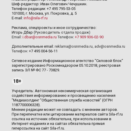
Шеф-редактор: Иван Олегович Чечушкин.
Телефон редакции: +7 495 795-53-05
101000, г. Москва, ул. Покровка, д. 5
E-mail:
info@sila-rf.ru
Реклама, спецпроекты и иное сотрудничество:
Игорь Дбар
(Руководитель отдела продаж)
Email:
i.dbar@osnmedia.ru
Телефон:
+7 909 936-02-90
Дополнительные email:
reklama@osnmedia.ru
,
adv@osnmedia.ru
Телефон:
+7 495 004-56-11
Сетевое издание Информационное агентство "Силовой блок"
зарегистрировано Роскомнадзором 05.10.2018, реестровая
запись ЭЛ № ФС 77 - 73829.
18+
Учредитель: Автономная некоммерческая организация
содействия информированию и просвещению населения
"Медиахолдинг "Общественная служба новостей" (ОГРН
1187700006328).
Мнение редакции может не совпадать с мнением авторов.
При перепечатке или цитировании материалов сайта Sila-rf.ru
ссылка на источник обязательна, при использовании в
Интернет-изданиях и на сайтах обязательна прямая
гиперссылка на сайт Sila-rf.ru.