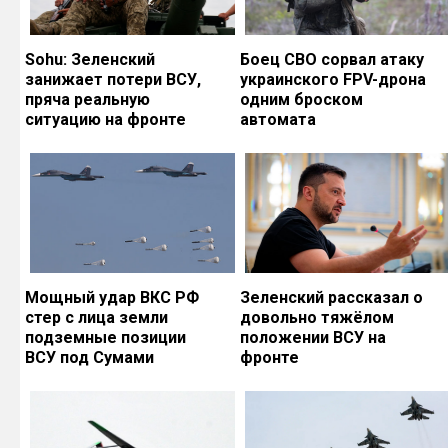
Sohu: Зеленский
Боец СВО сорвал атаку
занижает потери ВСУ,
украинского FPV-дрона
пряча реальную
одним броском
ситуацию на фронте
автомата
Мощный удар ВКС РФ
Зеленский рассказал о
стер с лица земли
довольно тяжёлом
подземные позиции
положении ВСУ на
ВСУ под Сумами
фронте