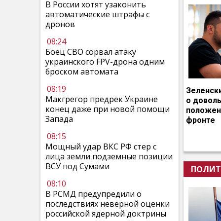
В России хотят узаконить
автоматические штрафы с
дронов
08:24
Боец СВО сорвал атаку
украинского FPV-дрона одним
броском автомата
08:19
Зеленск
Макгрегор предрек Украине
о довол
конец даже при новой помощи
положен
Запада
фронте
08:15
Мощный удар ВКС РФ стер с
лица земли подземные позиции
ВСУ под Сумами
ПОЛИТ
08:10
В РСМД предупредили о
последствиях неверной оценки
российской ядерной доктрины