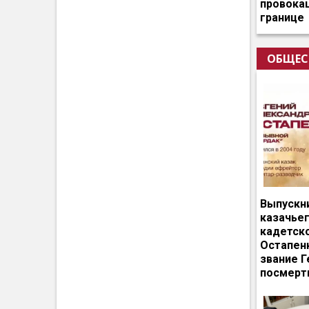
провокац
границе
ОБЩЕС
Выпускн
казачье
кадетск
Остапен
звание Г
посмерт