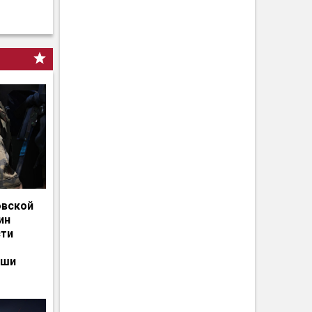
овской
ин
сти
ьши