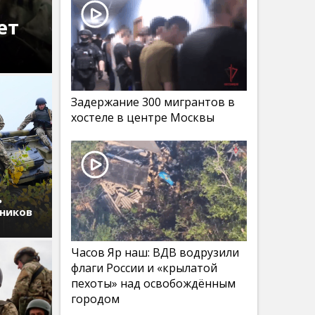
ет
Задержание 300 мигрантов в
хостеле в центре Москвы
ь
дников
Часов Яр наш: ВДВ водрузили
флаги России и «крылатой
пехоты» над освобождённым
городом