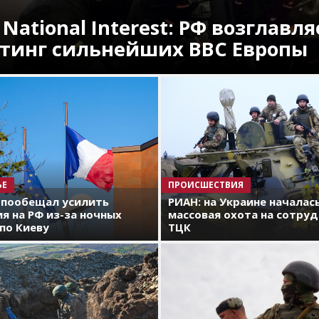
 National Interest: РФ возглавля
тинг сильнейших ВВС Европы
ЬЕ
ПРОИСШЕСТВИЯ
 пообещал усилить
РИАН: на Украине началас
я на РФ из-за ночных
массовая охота на сотру
по Киеву
ТЦК