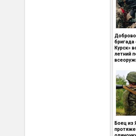
Доброво
бригада
Курск» в
летний п
всеоруж
Боец из 
протяже
одиночк