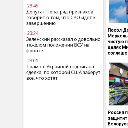
23:45
Депутат Чепа: ряд признаков
говорит о том, что СВО идет к
завершению
Посол Д
23:24
Меркель
Зеленский рассказал о довольно
чистую п
тяжёлом положении ВСУ на
целях М
фронте
соглаше
23:01
Трамп: с Украиной подписана
сделка, по которой США заберут
все, что хотят
Россия 
защитит
Белорусс