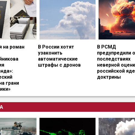
я на роман
В России хотят
В РСМД
узаконить
предупредили 
йникова
автоматические
последствиях
ия
штрафы с дронов
неверной оцен
нда»:
российской яд
еский
доктрины
на грани
ики»
А