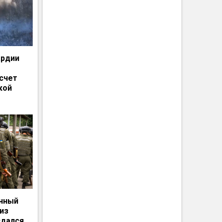
ардии
счет
кой
енный
из
сдался