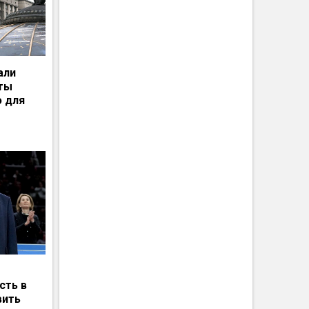
али
рты
ю для
сть в
вить