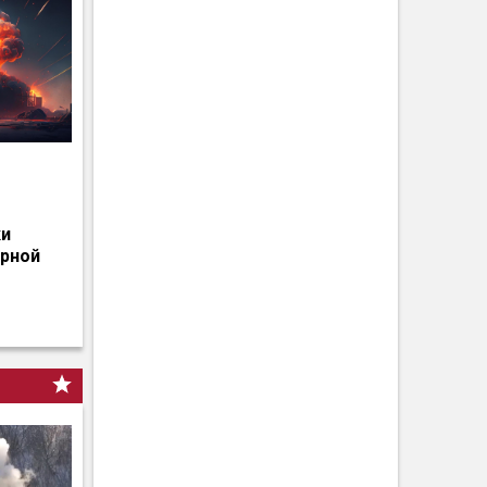
о
ки
ерной