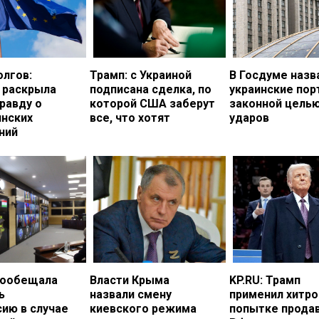
олгов:
Трамп: с Украиной
В Госдуме назв
 раскрыла
подписана сделка, по
украинские по
равду о
которой США заберут
законной цель
инских
все, что хотят
ударов
ний
пообещала
Власти Крыма
KP.RU: Трамп
ь
назвали смену
применил хитро
ию в случае
киевского режима
попытке прода