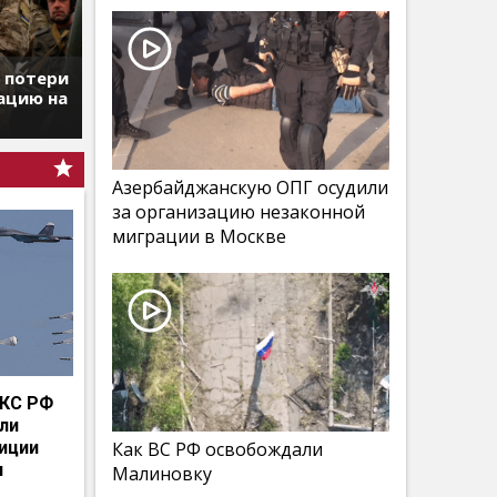
т потери
ацию на
Азербайджанскую ОПГ осудили
за организацию незаконной
миграции в Москве
КС РФ
мли
иции
Как ВС РФ освобождали
и
Малиновку