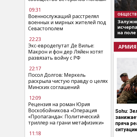
09:31
ОБЩЕСТВ
Военнослужащий расстрелял
Залужны
военных и мирных жителей под
исчерпа
Севастополем
на поле
22:23
Экс-евродепутат Де Вилье:
АРМИЯ
Макрон и фон дер Ляйен хотят
развязать войну с РФ
22:17
Посол Долгов: Меркель
раскрыла чистую правду о целях
Минских соглашений
12:09
Рецензия на роман Юрия
Воскобойникова «Операция
Sohu: Зе
«Пропаганда»: Политический
занижает
триллер на грани метафизики»
пряча р
ситуаци
11:18