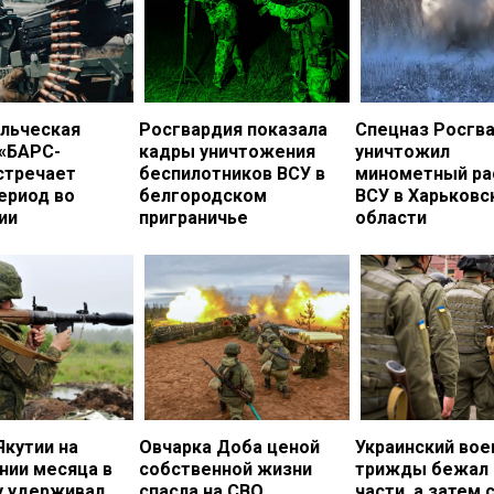
льческая
Росгвардия показала
Спецназ Росгв
 «БАРС-
кадры уничтожения
уничтожил
стречает
беспилотников ВСУ в
минометный ра
ериод во
белгородском
ВСУ в Харьковс
ии
приграничье
области
Якутии на
Овчарка Доба ценой
Украинский во
нии месяца в
собственной жизни
трижды бежал 
у удерживал
спасла на СВО
части, а затем 