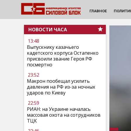
ГЛАВНОЕ
ПОЛИТИ
НОВОСТИ ЧАСА
13:48
Выпускнику казачьего
кадетского корпуса Остапенко
присвоили звание Героя РФ
посмертно
23:52
Макрон пообещал усилить
давления на РФ из-за ночных
ударов по Киеву
22:59
РИАН: на Украине началась
массовая охота на сотрудников
ТЦК