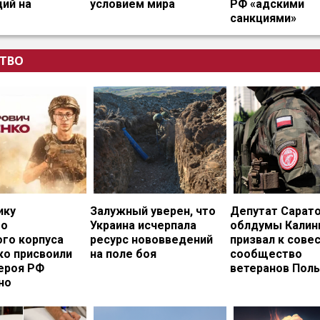
ий на
условием мира
РФ «адскими
санкциями»
ТВО
ику
Залужный уверен, что
Депутат Сарат
го
Украина исчерпала
облдумы Калин
ого корпуса
ресурс нововведений
призвал к сове
ко присвоили
на поле боя
сообщество
ероя РФ
ветеранов Пол
но