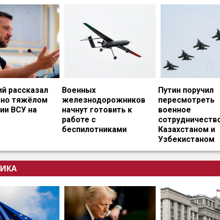
ий рассказал
Военных
Путин поручил
ьно тяжёлом
железнодорожников
пересмотреть
ии ВСУ на
начнут готовить к
военное
работе с
сотрудничество
беспилотниками
Казахстаном и
Узбекистаном
ИКА