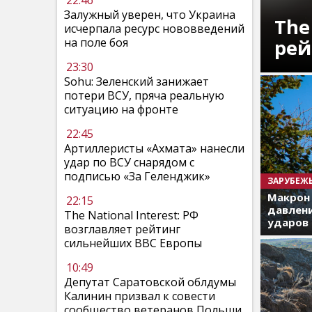
22:46
Залужный уверен, что Украина
The
исчерпала ресурс нововведений
рей
на поле боя
23:30
Sohu: Зеленский занижает
потери ВСУ, пряча реальную
ситуацию на фронте
22:45
Артиллеристы «Ахмата» нанесли
удар по ВСУ снарядом с
подписью «За Геленджик»
ЗАРУБЕЖ
Макрон
22:15
давлени
The National Interest: РФ
ударов 
возглавляет рейтинг
сильнейших ВВС Европы
10:49
Депутат Саратовской облдумы
Калинин призвал к совести
сообщество ветеранов Польши