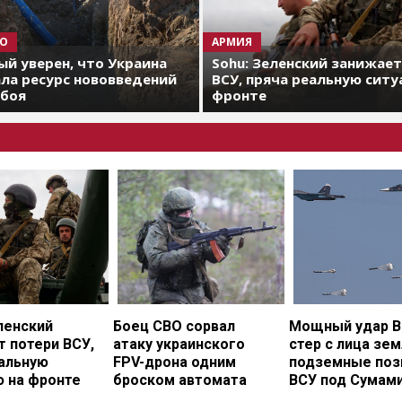
О
АРМИЯ
й уверен, что Украина
Sohu: Зеленский занижае
ла ресурс нововведений
ВСУ, пряча реальную ситу
 боя
фронте
ленский
Боец СВО сорвал
Мощный удар В
 потери ВСУ,
атаку украинского
стер с лица зе
еальную
FPV-дрона одним
подземные поз
ю на фронте
броском автомата
ВСУ под Сумам