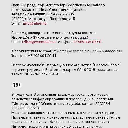
Главный редактор: Александр Георгиевич Михайлов
Шеф-редактор: Иван Олегович Чечушкин.
Телефон редакции: +7 495 795-53-05
101000, г. Москва, ул. Покровка, д. 5
E-mail:
info@sila-rf.ru
Реклама, спецпроекты и иное сотрудничество:
Игорь Дбар
(Руководитель отдела продаж)
Email:
i.dbar@osnmedia.ru
Телефон:
+7 909 936-02-90
Дополнительные email:
reklama@osnmedia.ru
,
adv@osnmedia.ru
Телефон:
+7 495 004-56-11
Сетевое издание Информационное агентство "Силовой блок"
зарегистрировано Роскомнадзором 05.10.2018, реестровая
запись ЭЛ № ФС 77 - 73829.
18+
Учредитель: Автономная некоммерческая организация
содействия информированию и просвещению населения
"Медиахолдинг "Общественная служба новостей" (ОГРН
1187700006328).
Мнение редакции может не совпадать с мнением авторов.
При перепечатке или цитировании материалов сайта Sila-rf.ru
ссылка на источник обязательна, при использовании в
Интернет-изданиях и на сайтах обязательна прямая