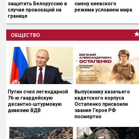
защитить Белоруссию в
смену киевского
случае провокаций на
режима условием мира
границе
ОБЩЕСТВО
Путин счел легендарной
Выпускнику казачьего
76-ю гвардейскую
кадетского корпуса
десантно-штурмовую
Остапенко присвоили
дивизию ВДВ
звание Героя РФ
посмертно