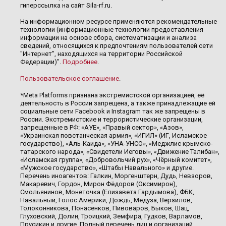
гиперссылка на сайт Sila-rf.ru.
На информационном ресурсе применяются рекомендательные
технологии (информационные технологии предоставления
информации на основе сбора, систематизации и анализа
сведений, относящихся к предпочтениям пользователей сети
"Интернет", находящихся на территории Российской
Федерации)".
Подробнее
.
Пользовательское соглашение
.
*Meta Platforms признана экстремистской организацией, её
деятельность в России запрещена, а также принадлежащие ей
социальные сети Facebook и Instagram так же запрещены в
России. Экстремистские и террористические организации,
запрещенные в РФ: «АУЕ», «Правый сектор», «Азов»,
«Украинская повстанческая армия», «ИГИЛ» (ИГ, Исламское
государство), «Аль-Каида», «УНА-УНСО», «Меджлис крымско-
татарского народа», «Свидетели Иеговы», «Движение Талибан»,
«Исламская группа», «Добровольчий рух», «Чёрный комитет»,
«Мужское государство», «Штабы Навального» и другие.
Перечень иноагентов: Галкин, Моргенштерн, Дудь, Невзоров,
Макаревич, Гордон, Мирон Фёдоров (Оксимирон),
Смольянинов, Монеточка (Елизавета Гардымова), ФБК,
Навальный, Голос Америки, Дождь, Медуза, Верзилов,
Толоконникова, Понасенков, Пивоваров, Быков, Шац,
Глуховский, Долин, Троицкий, Земфира, Гудков, Варламов,
Прусикин и другие. Полный перечень лиц и организаций,