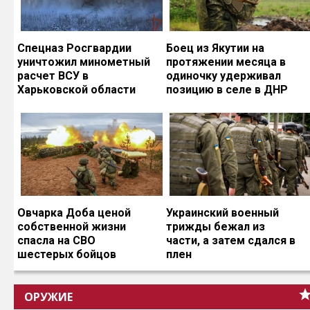
Спецназ Росгвардии
Боец из Якутии на
уничтожил минометный
протяжении месяца в
расчет ВСУ в
одиночку удерживал
Харьковской области
позицию в селе в ДНР
Овчарка Доба ценой
Украинский военный
собственной жизни
трижды бежал из
спасла на СВО
части, а затем сдался в
шестерых бойцов
плен
ОРУЖИЕ