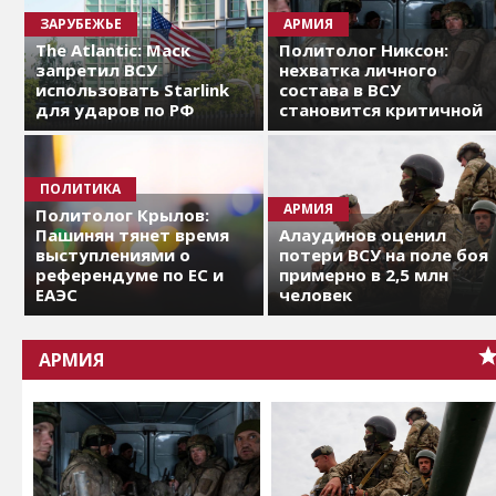
ЗАРУБЕЖЬЕ
АРМИЯ
The Atlantic: Маск
Политолог Никсон:
запретил ВСУ
нехватка личного
использовать Starlink
состава в ВСУ
для ударов по РФ
становится критичной
ПОЛИТИКА
АРМИЯ
Политолог Крылов:
Пашинян тянет время
Алаудинов оценил
выступлениями о
потери ВСУ на поле боя
референдуме по ЕС и
примерно в 2,5 млн
ЕАЭС
человек
АРМИЯ