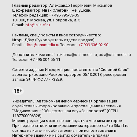
Главный редактор: Александр Георгиевич Михайлов
Шеф-редактор: Иван Олегович Чечушкин.
Телефон редакции: +7 495 795-53-05
101000, г. Москва, ул. Покровка, д. 5
E-mail:
info@sila-rf.ru
Реклама, спецпроекты и иное сотрудничество:
Игорь Дбар
(Руководитель отдела продаж)
Email:
i.dbar@osnmedia.ru
Телефон:
+7 909 936-02-90
Дополнительные email:
reklama@osnmedia.ru
,
adv@osnmedia.ru
Телефон:
+7 495 004-56-11
Сетевое издание Информационное агентство "Силовой блок"
зарегистрировано Роскомнадзором 05.10.2018, реестровая
запись ЭЛ № ФС 77 - 73829.
18+
Учредитель: Автономная некоммерческая организация
содействия информированию и просвещению населения
"Медиахолдинг "Общественная служба новостей" (ОГРН
1187700006328).
Мнение редакции может не совпадать с мнением авторов.
При перепечатке или цитировании материалов сайта Sila-rf.ru
ссылка на источник обязательна, при использовании в
Интернет-изданиях и на сайтах обязательна прямая