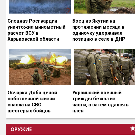
Спецназ Росгвардии
Боец из Якутии на
уничтожил минометный
протяжении месяца в
расчет ВСУ в
одиночку удерживал
Харьковской области
позицию в селе в ДНР
Овчарка Доба ценой
Украинский военный
собственной жизни
трижды бежал из
спасла на СВО
части, а затем сдался в
шестерых бойцов
плен
ОРУЖИЕ