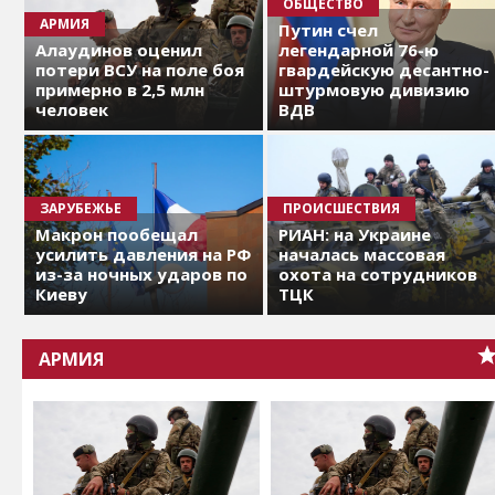
ОБЩЕСТВО
АРМИЯ
Путин счел
Алаудинов оценил
легендарной 76-ю
потери ВСУ на поле боя
гвардейскую десантно-
примерно в 2,5 млн
штурмовую дивизию
человек
ВДВ
ЗАРУБЕЖЬЕ
ПРОИСШЕСТВИЯ
Макрон пообещал
РИАН: на Украине
усилить давления на РФ
началась массовая
из-за ночных ударов по
охота на сотрудников
Киеву
ТЦК
АРМИЯ