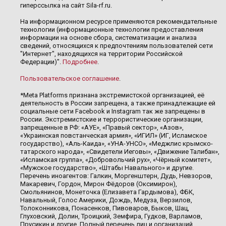
гиперссылка на сайт Sila-rf.ru.
На информационном ресурсе применяются рекомендательные
технологии (информационные технологии предоставления
информации на основе сбора, систематизации и анализа
сведений, относящихся к предпочтениям пользователей сети
"Интернет", находящихся на территории Российской
Федерации)".
Подробнее
.
Пользовательское соглашение
.
*Meta Platforms признана экстремистской организацией, её
деятельность в России запрещена, а также принадлежащие ей
социальные сети Facebook и Instagram так же запрещены в
России. Экстремистские и террористические организации,
запрещенные в РФ: «АУЕ», «Правый сектор», «Азов»,
«Украинская повстанческая армия», «ИГИЛ» (ИГ, Исламское
государство), «Аль-Каида», «УНА-УНСО», «Меджлис крымско-
татарского народа», «Свидетели Иеговы», «Движение Талибан»,
«Исламская группа», «Добровольчий рух», «Чёрный комитет»,
«Мужское государство», «Штабы Навального» и другие.
Перечень иноагентов: Галкин, Моргенштерн, Дудь, Невзоров,
Макаревич, Гордон, Мирон Фёдоров (Оксимирон),
Смольянинов, Монеточка (Елизавета Гардымова), ФБК,
Навальный, Голос Америки, Дождь, Медуза, Верзилов,
Толоконникова, Понасенков, Пивоваров, Быков, Шац,
Глуховский, Долин, Троицкий, Земфира, Гудков, Варламов,
Прусикин и другие. Полный перечень лиц и организаций,