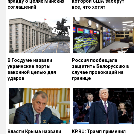
правду о целях Минских
которой США заберут
соглашений
все, что хотят
В Госдуме назвали
Россия пообещала
украинские порты
защитить Белоруссию в
законной целью для
случае провокаций на
ударов
границе
Власти Крыма назвали
KP.RU: Трамп применил