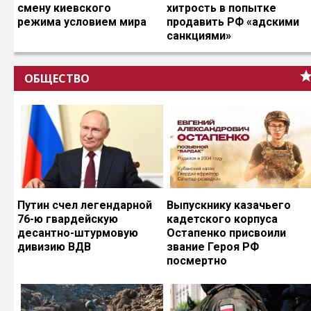
смену киевского
хитрость в попытке
режима условием мира
продавить РФ «адскими
санкциями»
ОБЩЕСТВО
Путин счел легендарной
Выпускнику казачьего
76-ю гвардейскую
кадетского корпуса
десантно-штурмовую
Остапенко присвоили
дивизию ВДВ
звание Героя РФ
посмертно