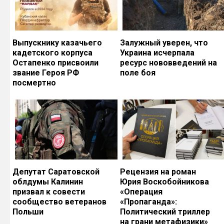
Выпускнику казачьего
Залужный уверен, что
кадетского корпуса
Украина исчерпала
Остапенко присвоили
ресурс нововведений на
звание Героя РФ
поле боя
посмертно
Депутат Саратовской
Рецензия на роман
облдумы Калинин
Юрия Воскобойникова
призвал к совести
«Операция
сообщество ветеранов
«Пропаганда»:
Польши
Политический триллер
на грани метафизики»