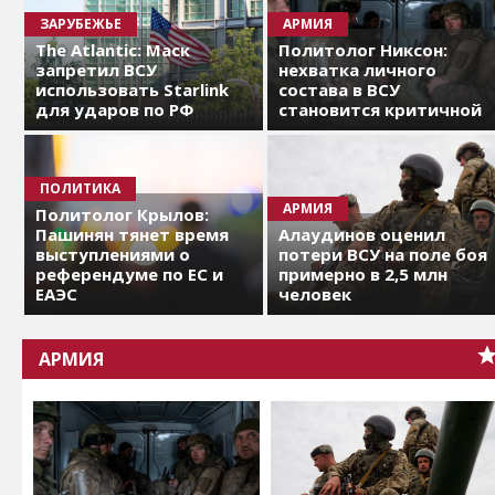
ЗАРУБЕЖЬЕ
АРМИЯ
The Atlantic: Маск
Политолог Никсон:
запретил ВСУ
нехватка личного
использовать Starlink
состава в ВСУ
для ударов по РФ
становится критичной
ПОЛИТИКА
АРМИЯ
Политолог Крылов:
Пашинян тянет время
Алаудинов оценил
выступлениями о
потери ВСУ на поле боя
референдуме по ЕС и
примерно в 2,5 млн
ЕАЭС
человек
АРМИЯ