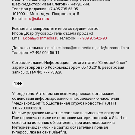
Шеф-редактор: Иван Олегович Чечушкин.
Телефон редакции: +7 495 795-53-05
101000, г. Москва, ул. Покровка, д. 5
E-mail:
info@sila-rf.ru
Реклама, спецпроекты и иное сотрудничество:
Игорь Дбар
(Руководитель отдела продаж)
Email:
i.dbar@osnmedia.ru
Телефон:
+7 909 936-02-90
Дополнительные email:
reklama@osnmedia.ru
,
adv@osnmedia.ru
Телефон:
+7 495 004-56-11
Сетевое издание Информационное агентство "Силовой блок"
зарегистрировано Роскомнадзором 05.10.2018, реестровая
запись ЭЛ № ФС 77 - 73829.
18+
Учредитель: Автономная некоммерческая организация
содействия информированию и просвещению населения
"Медиахолдинг "Общественная служба новостей" (ОГРН
1187700006328).
Мнение редакции может не совпадать с мнением авторов.
При перепечатке или цитировании материалов сайта Sila-rf.ru
ссылка на источник обязательна, при использовании в
Интернет-изданиях и на сайтах обязательна прямая
гиперссылка на сайт Sila-rf.ru.