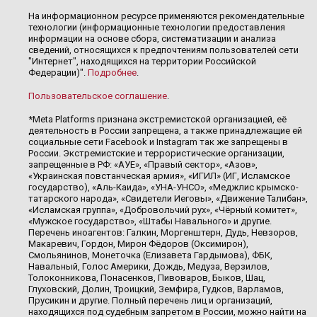
На информационном ресурсе применяются рекомендательные
технологии (информационные технологии предоставления
информации на основе сбора, систематизации и анализа
сведений, относящихся к предпочтениям пользователей сети
"Интернет", находящихся на территории Российской
Федерации)".
Подробнее
.
Пользовательское соглашение
.
*Meta Platforms признана экстремистской организацией, её
деятельность в России запрещена, а также принадлежащие ей
социальные сети Facebook и Instagram так же запрещены в
России. Экстремистские и террористические организации,
запрещенные в РФ: «АУЕ», «Правый сектор», «Азов»,
«Украинская повстанческая армия», «ИГИЛ» (ИГ, Исламское
государство), «Аль-Каида», «УНА-УНСО», «Меджлис крымско-
татарского народа», «Свидетели Иеговы», «Движение Талибан»,
«Исламская группа», «Добровольчий рух», «Чёрный комитет»,
«Мужское государство», «Штабы Навального» и другие.
Перечень иноагентов: Галкин, Моргенштерн, Дудь, Невзоров,
Макаревич, Гордон, Мирон Фёдоров (Оксимирон),
Смольянинов, Монеточка (Елизавета Гардымова), ФБК,
Навальный, Голос Америки, Дождь, Медуза, Верзилов,
Толоконникова, Понасенков, Пивоваров, Быков, Шац,
Глуховский, Долин, Троицкий, Земфира, Гудков, Варламов,
Прусикин и другие. Полный перечень лиц и организаций,
находящихся под судебным запретом в России, можно найти на