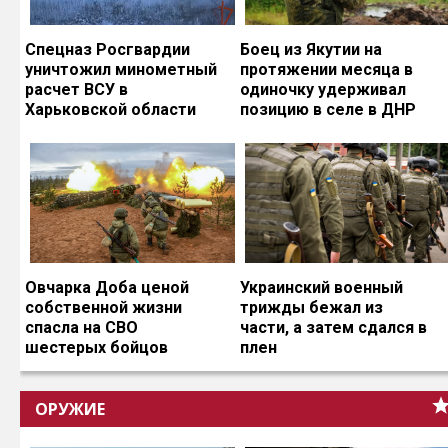
Спецназ Росгвардии
Боец из Якутии на
уничтожил минометный
протяжении месяца в
расчет ВСУ в
одиночку удерживал
Харьковской области
позицию в селе в ДНР
Овчарка Доба ценой
Украинский военный
собственной жизни
трижды бежал из
спасла на СВО
части, а затем сдался в
шестерых бойцов
плен
ОРУЖИЕ