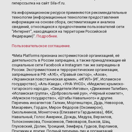
гиперссылка на сайт Sila-rf.ru.
На информационном ресурсе применяются рекомендательные
технологии (информационные технологии предоставления
информации на основе сбора, систематизации и анализа
сведений, относящихся к предпочтениям пользователей сети
"Интернет", находящихся на территории Российской
Федерации)".
Подробнее
.
Пользовательское соглашение
.
*Meta Platforms признана экстремистской организацией, её
деятельность в России запрещена, а также принадлежащие ей
социальные сети Facebook и Instagram так же запрещены в
России. Экстремистские и террористические организации,
запрещенные в РФ: «АУЕ», «Правый сектор», «Азов»,
«Украинская повстанческая армия», «ИГИЛ» (ИГ, Исламское
государство), «Аль-Каида», «УНА-УНСО», «Меджлис крымско-
татарского народа», «Свидетели Иеговы», «Движение Талибан»,
«Исламская группа», «Добровольчий рух», «Чёрный комитет»,
«Мужское государство», «Штабы Навального» и другие.
Перечень иноагентов: Галкин, Моргенштерн, Дудь, Невзоров,
Макаревич, Гордон, Мирон Фёдоров (Оксимирон),
Смольянинов, Монеточка (Елизавета Гардымова), ФБК,
Навальный, Голос Америки, Дождь, Медуза, Верзилов,
Толоконникова, Понасенков, Пивоваров, Быков, Шац,
Глуховский, Долин, Троицкий, Земфира, Гудков, Варламов,
Прусикин и другие. Полный перечень лиц и организаций,