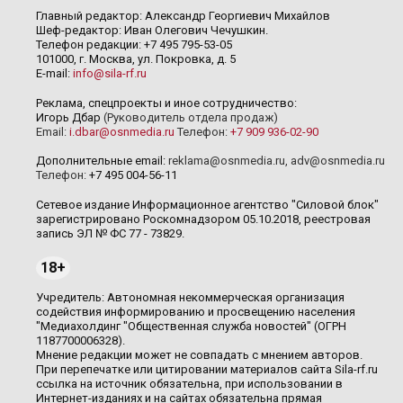
Главный редактор: Александр Георгиевич Михайлов
Шеф-редактор: Иван Олегович Чечушкин.
Телефон редакции: +7 495 795-53-05
101000, г. Москва, ул. Покровка, д. 5
E-mail:
info@sila-rf.ru
Реклама, спецпроекты и иное сотрудничество:
Игорь Дбар
(Руководитель отдела продаж)
Email:
i.dbar@osnmedia.ru
Телефон:
+7 909 936-02-90
Дополнительные email:
reklama@osnmedia.ru
,
adv@osnmedia.ru
Телефон:
+7 495 004-56-11
Сетевое издание Информационное агентство "Силовой блок"
зарегистрировано Роскомнадзором 05.10.2018, реестровая
запись ЭЛ № ФС 77 - 73829.
18+
Учредитель: Автономная некоммерческая организация
содействия информированию и просвещению населения
"Медиахолдинг "Общественная служба новостей" (ОГРН
1187700006328).
Мнение редакции может не совпадать с мнением авторов.
При перепечатке или цитировании материалов сайта Sila-rf.ru
ссылка на источник обязательна, при использовании в
Интернет-изданиях и на сайтах обязательна прямая