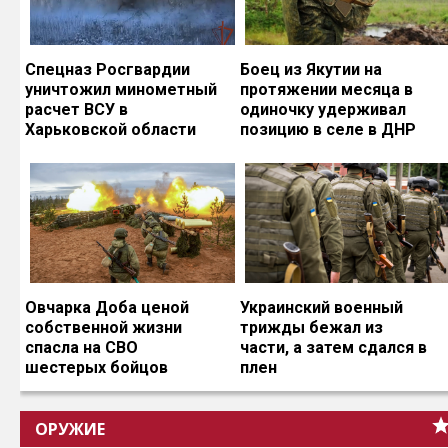
Спецназ Росгвардии
Боец из Якутии на
уничтожил минометный
протяжении месяца в
расчет ВСУ в
одиночку удерживал
Харьковской области
позицию в селе в ДНР
Овчарка Доба ценой
Украинский военный
собственной жизни
трижды бежал из
спасла на СВО
части, а затем сдался в
шестерых бойцов
плен
ОРУЖИЕ