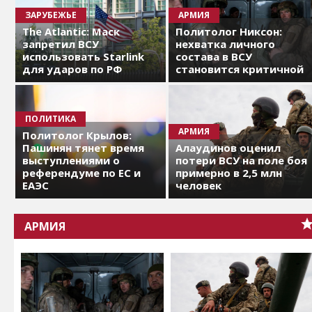
ЗАРУБЕЖЬЕ
АРМИЯ
The Atlantic: Маск
Политолог Никсон:
запретил ВСУ
нехватка личного
использовать Starlink
состава в ВСУ
для ударов по РФ
становится критичной
ПОЛИТИКА
АРМИЯ
Политолог Крылов:
Пашинян тянет время
Алаудинов оценил
выступлениями о
потери ВСУ на поле боя
референдуме по ЕС и
примерно в 2,5 млн
ЕАЭС
человек
АРМИЯ