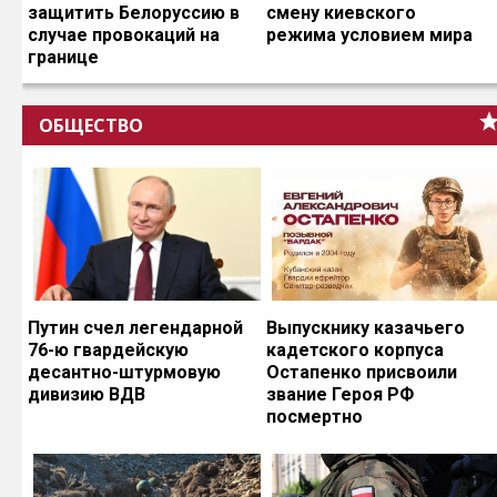
защитить Белоруссию в
смену киевского
случае провокаций на
режима условием мира
границе
ОБЩЕСТВО
Путин счел легендарной
Выпускнику казачьего
76-ю гвардейскую
кадетского корпуса
десантно-штурмовую
Остапенко присвоили
дивизию ВДВ
звание Героя РФ
посмертно