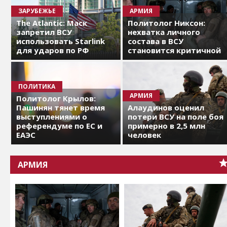
ЗАРУБЕЖЬЕ
АРМИЯ
The Atlantic: Маск
Политолог Никсон:
запретил ВСУ
нехватка личного
использовать Starlink
состава в ВСУ
для ударов по РФ
становится критичной
ПОЛИТИКА
АРМИЯ
Политолог Крылов:
Пашинян тянет время
Алаудинов оценил
выступлениями о
потери ВСУ на поле боя
референдуме по ЕС и
примерно в 2,5 млн
ЕАЭС
человек
АРМИЯ