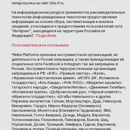
гиперссылка на сайт Sila-rf.ru.
На информационном ресурсе применяются рекомендательные
технологии (информационные технологии предоставления
информации на основе сбора, систематизации и анализа
сведений, относящихся к предпочтениям пользователей сети
"Интернет", находящихся на территории Российской
Федерации)".
Подробнее
.
Пользовательское соглашение
.
*Meta Platforms признана экстремистской организацией, её
деятельность в России запрещена, а также принадлежащие ей
социальные сети Facebook и Instagram так же запрещены в
России. Экстремистские и террористические организации,
запрещенные в РФ: «АУЕ», «Правый сектор», «Азов»,
«Украинская повстанческая армия», «ИГИЛ» (ИГ, Исламское
государство), «Аль-Каида», «УНА-УНСО», «Меджлис крымско-
татарского народа», «Свидетели Иеговы», «Движение Талибан»,
«Исламская группа», «Добровольчий рух», «Чёрный комитет»,
«Мужское государство», «Штабы Навального» и другие.
Перечень иноагентов: Галкин, Моргенштерн, Дудь, Невзоров,
Макаревич, Гордон, Мирон Фёдоров (Оксимирон),
Смольянинов, Монеточка (Елизавета Гардымова), ФБК,
Навальный, Голос Америки, Дождь, Медуза, Верзилов,
Толоконникова, Понасенков, Пивоваров, Быков, Шац,
Глуховский, Долин, Троицкий, Земфира, Гудков, Варламов,
Прусикин и другие. Полный перечень лиц и организаций,