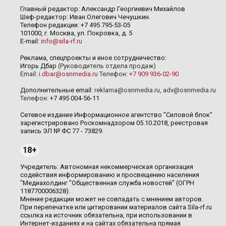
Главный редактор: Александр Георгиевич Михайлов
Шеф-редактор: Иван Олегович Чечушкин.
Телефон редакции: +7 495 795-53-05
101000, г. Москва, ул. Покровка, д. 5
E-mail:
info@sila-rf.ru
Реклама, спецпроекты и иное сотрудничество:
Игорь Дбар
(Руководитель отдела продаж)
Email:
i.dbar@osnmedia.ru
Телефон:
+7 909 936-02-90
Дополнительные email:
reklama@osnmedia.ru
,
adv@osnmedia.ru
Телефон:
+7 495 004-56-11
Сетевое издание Информационное агентство "Силовой блок"
зарегистрировано Роскомнадзором 05.10.2018, реестровая
запись ЭЛ № ФС 77 - 73829.
18+
Учредитель: Автономная некоммерческая организация
содействия информированию и просвещению населения
"Медиахолдинг "Общественная служба новостей" (ОГРН
1187700006328).
Мнение редакции может не совпадать с мнением авторов.
При перепечатке или цитировании материалов сайта Sila-rf.ru
ссылка на источник обязательна, при использовании в
Интернет-изданиях и на сайтах обязательна прямая