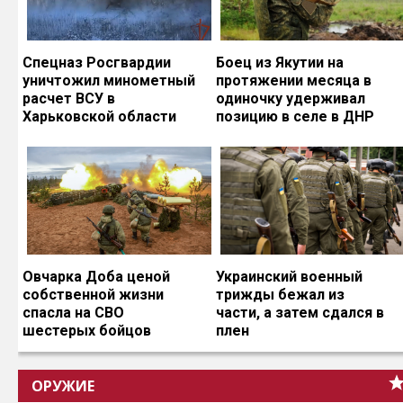
Спецназ Росгвардии
Боец из Якутии на
уничтожил минометный
протяжении месяца в
расчет ВСУ в
одиночку удерживал
Харьковской области
позицию в селе в ДНР
Овчарка Доба ценой
Украинский военный
собственной жизни
трижды бежал из
спасла на СВО
части, а затем сдался в
шестерых бойцов
плен
ОРУЖИЕ