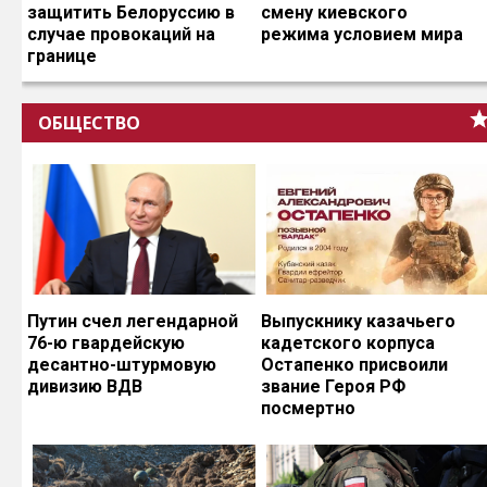
защитить Белоруссию в
смену киевского
случае провокаций на
режима условием мира
границе
ОБЩЕСТВО
Путин счел легендарной
Выпускнику казачьего
76-ю гвардейскую
кадетского корпуса
десантно-штурмовую
Остапенко присвоили
дивизию ВДВ
звание Героя РФ
посмертно