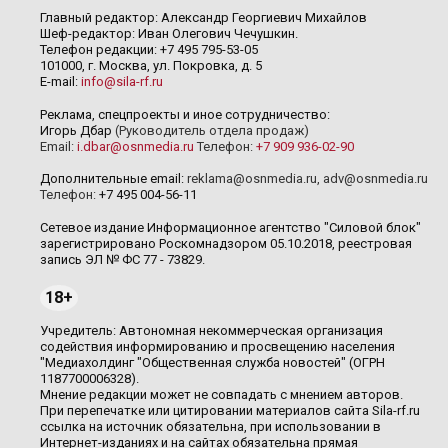
Главный редактор: Александр Георгиевич Михайлов
Шеф-редактор: Иван Олегович Чечушкин.
Телефон редакции: +7 495 795-53-05
101000, г. Москва, ул. Покровка, д. 5
E-mail:
info@sila-rf.ru
Реклама, спецпроекты и иное сотрудничество:
Игорь Дбар
(Руководитель отдела продаж)
Email:
i.dbar@osnmedia.ru
Телефон:
+7 909 936-02-90
Дополнительные email:
reklama@osnmedia.ru
,
adv@osnmedia.ru
Телефон:
+7 495 004-56-11
Сетевое издание Информационное агентство "Силовой блок"
зарегистрировано Роскомнадзором 05.10.2018, реестровая
запись ЭЛ № ФС 77 - 73829.
18+
Учредитель: Автономная некоммерческая организация
содействия информированию и просвещению населения
"Медиахолдинг "Общественная служба новостей" (ОГРН
1187700006328).
Мнение редакции может не совпадать с мнением авторов.
При перепечатке или цитировании материалов сайта Sila-rf.ru
ссылка на источник обязательна, при использовании в
Интернет-изданиях и на сайтах обязательна прямая