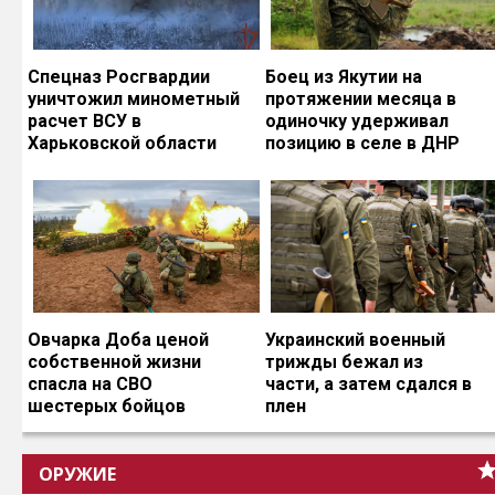
Спецназ Росгвардии
Боец из Якутии на
уничтожил минометный
протяжении месяца в
расчет ВСУ в
одиночку удерживал
Харьковской области
позицию в селе в ДНР
Овчарка Доба ценой
Украинский военный
собственной жизни
трижды бежал из
спасла на СВО
части, а затем сдался в
шестерых бойцов
плен
ОРУЖИЕ