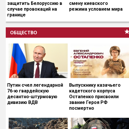
защитить Белоруссию в
смену киевского
случае провокаций на
режима условием мира
границе
ОБЩЕСТВО
Путин счел легендарной
Выпускнику казачьего
76-ю гвардейскую
кадетского корпуса
десантно-штурмовую
Остапенко присвоили
дивизию ВДВ
звание Героя РФ
посмертно