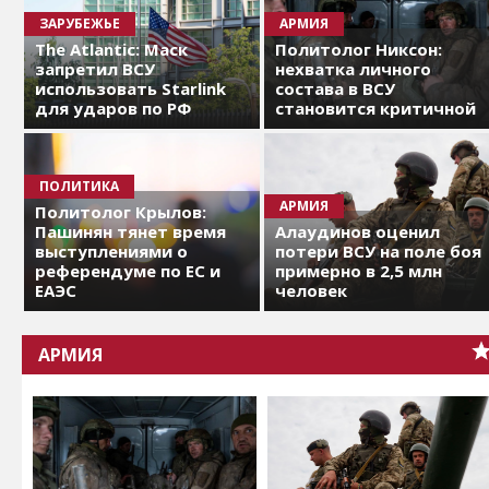
ЗАРУБЕЖЬЕ
АРМИЯ
The Atlantic: Маск
Политолог Никсон:
запретил ВСУ
нехватка личного
использовать Starlink
состава в ВСУ
для ударов по РФ
становится критичной
ПОЛИТИКА
АРМИЯ
Политолог Крылов:
Пашинян тянет время
Алаудинов оценил
выступлениями о
потери ВСУ на поле боя
референдуме по ЕС и
примерно в 2,5 млн
ЕАЭС
человек
АРМИЯ