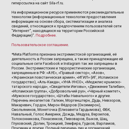
гиперссылка на сайт Sila-rf.ru.
На информационном ресурсе применяются рекомендательные
технологии (информационные технологии предоставления
информации на основе сбора, систематизации и анализа
сведений, относящихся к предпочтениям пользователей сети
"Интернет", находящихся на территории Российской
Федерации)".
Подробнее
.
Пользовательское соглашение
.
*Meta Platforms признана экстремистской организацией, её
деятельность в России запрещена, а также принадлежащие ей
социальные сети Facebook и Instagram так же запрещены в
России. Экстремистские и террористические организации,
запрещенные в РФ: «АУЕ», «Правый сектор», «Азов»,
«Украинская повстанческая армия», «ИГИЛ» (ИГ, Исламское
государство), «Аль-Каида», «УНА-УНСО», «Меджлис крымско-
татарского народа», «Свидетели Иеговы», «Движение Талибан»,
«Исламская группа», «Добровольчий рух», «Чёрный комитет»,
«Мужское государство», «Штабы Навального» и другие.
Перечень иноагентов: Галкин, Моргенштерн, Дудь, Невзоров,
Макаревич, Гордон, Мирон Фёдоров (Оксимирон),
Смольянинов, Монеточка (Елизавета Гардымова), ФБК,
Навальный, Голос Америки, Дождь, Медуза, Верзилов,
Толоконникова, Понасенков, Пивоваров, Быков, Шац,
Глуховский, Долин, Троицкий, Земфира, Гудков, Варламов,
Прусикин и другие. Полный перечень лиц и организаций,