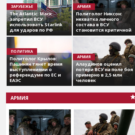
ЗАРУБЕЖЬЕ
АРМИЯ
The Atlantic: Маск
Политолог Никсон:
запретил ВСУ
нехватка личного
использовать Starlink
состава в ВСУ
для ударов по РФ
становится критичной
ПОЛИТИКА
АРМИЯ
Политолог Крылов:
Пашинян тянет время
Алаудинов оценил
выступлениями о
потери ВСУ на поле боя
референдуме по ЕС и
примерно в 2,5 млн
ЕАЭС
человек
АРМИЯ