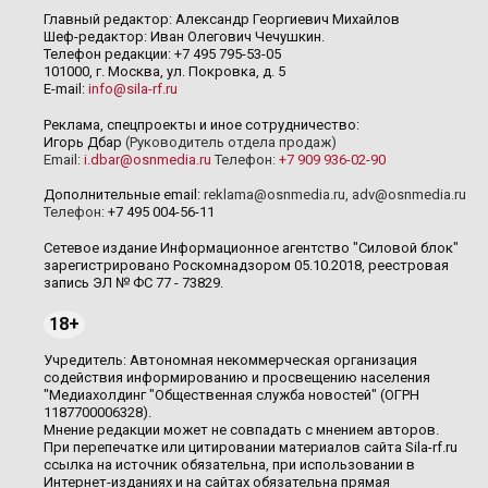
Главный редактор: Александр Георгиевич Михайлов
Шеф-редактор: Иван Олегович Чечушкин.
Телефон редакции: +7 495 795-53-05
101000, г. Москва, ул. Покровка, д. 5
E-mail:
info@sila-rf.ru
Реклама, спецпроекты и иное сотрудничество:
Игорь Дбар
(Руководитель отдела продаж)
Email:
i.dbar@osnmedia.ru
Телефон:
+7 909 936-02-90
Дополнительные email:
reklama@osnmedia.ru
,
adv@osnmedia.ru
Телефон:
+7 495 004-56-11
Сетевое издание Информационное агентство "Силовой блок"
зарегистрировано Роскомнадзором 05.10.2018, реестровая
запись ЭЛ № ФС 77 - 73829.
18+
Учредитель: Автономная некоммерческая организация
содействия информированию и просвещению населения
"Медиахолдинг "Общественная служба новостей" (ОГРН
1187700006328).
Мнение редакции может не совпадать с мнением авторов.
При перепечатке или цитировании материалов сайта Sila-rf.ru
ссылка на источник обязательна, при использовании в
Интернет-изданиях и на сайтах обязательна прямая