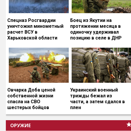
Спецназ Росгвардии
Боец из Якутии на
уничтожил минометный
протяжении месяца в
расчет ВСУ в
одиночку удерживал
Харьковской области
позицию в селе в ДНР
Овчарка Доба ценой
Украинский военный
собственной жизни
трижды бежал из
спасла на СВО
части, а затем сдался в
шестерых бойцов
плен
ОРУЖИЕ