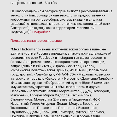
гиперссылка на сайт Sila-rf.ru.
На информационном ресурсе применяются рекомендательные
технологии (информационные технологии предоставления
информации на основе сбора, систематизации и анализа
сведений, относящихся к предпочтениям пользователей сети
"Интернет", находящихся на территории Российской
Федерации)".
Подробнее
.
Пользовательское соглашение
.
*Meta Platforms признана экстремистской организацией, её
деятельность в России запрещена, а также принадлежащие ей
социальные сети Facebook и Instagram так же запрещены в
России. Экстремистские и террористические организации,
запрещенные в РФ: «АУЕ», «Правый сектор», «Азов»,
«Украинская повстанческая армия», «ИГИЛ» (ИГ, Исламское
государство), «Аль-Каида», «УНА-УНСО», «Меджлис крымско-
татарского народа», «Свидетели Иеговы», «Движение Талибан»,
«Исламская группа», «Добровольчий рух», «Чёрный комитет»,
«Мужское государство», «Штабы Навального» и другие.
Перечень иноагентов: Галкин, Моргенштерн, Дудь, Невзоров,
Макаревич, Гордон, Мирон Фёдоров (Оксимирон),
Смольянинов, Монеточка (Елизавета Гардымова), ФБК,
Навальный, Голос Америки, Дождь, Медуза, Верзилов,
Толоконникова, Понасенков, Пивоваров, Быков, Шац,
Глуховский, Долин, Троицкий, Земфира, Гудков, Варламов,
Прусикин и другие. Полный перечень лиц и организаций,