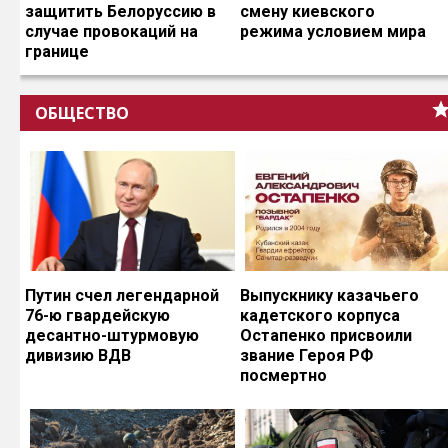
защитить Белоруссию в
смену киевского
случае провокаций на
режима условием мира
границе
ОБЩЕСТВО
Путин счел легендарной
Выпускнику казачьего
76-ю гвардейскую
кадетского корпуса
десантно-штурмовую
Остапенко присвоили
дивизию ВДВ
звание Героя РФ
посмертно