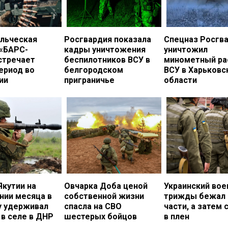
льческая
Росгвардия показала
Спецназ Росгв
 «БАРС-
кадры уничтожения
уничтожил
стречает
беспилотников ВСУ в
минометный ра
ериод во
белгородском
ВСУ в Харьковс
ии
приграничье
области
Якутии на
Овчарка Доба ценой
Украинский во
нии месяца в
собственной жизни
трижды бежал 
у удерживал
спасла на СВО
части, а затем 
в селе в ДНР
шестерых бойцов
в плен