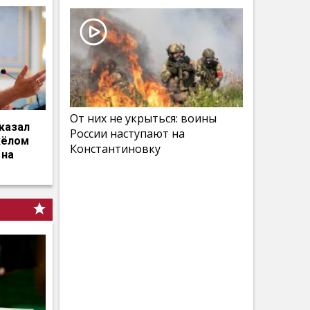
От них не укрыться: воины
казал
России наступают на
жёлом
Константиновку
 на