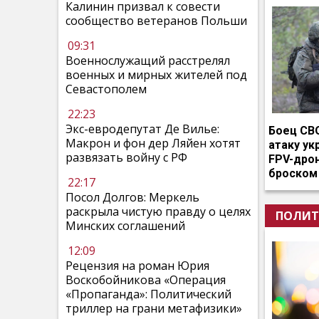
Калинин призвал к совести
сообщество ветеранов Польши
09:31
Военнослужащий расстрелял
военных и мирных жителей под
Севастополем
22:23
Экс-евродепутат Де Вилье:
Боец СВ
Макрон и фон дер Ляйен хотят
атаку ук
развязать войну с РФ
FPV-дро
броском
22:17
Посол Долгов: Меркель
раскрыла чистую правду о целях
ПОЛИТ
Минских соглашений
12:09
Рецензия на роман Юрия
Воскобойникова «Операция
«Пропаганда»: Политический
триллер на грани метафизики»