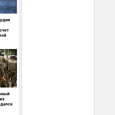
ардии
счет
кой
енный
из
сдался