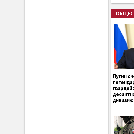
ОБЩЕС
Путин сч
легенда
гвардей
десантн
дивизию