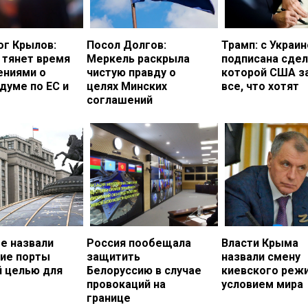
ог Крылов:
Посол Долгов:
Трамп: с Украи
 тянет время
Меркель раскрыла
подписана сдел
ениями о
чистую правду о
которой США з
думе по ЕС и
целях Минских
все, что хотят
соглашений
е назвали
Россия пообещала
Власти Крыма
кие порты
защитить
назвали смену
й целью для
Белоруссию в случае
киевского реж
провокаций на
условием мира
границе