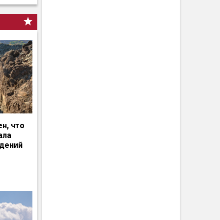
н, что
ала
едений