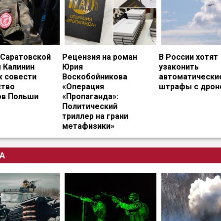
 Саратовской
Рецензия на роман
В России хотят
 Калинин
Юрия
узаконить
к совести
Воскобойникова
автоматически
тво
«Операция
штрафы с дрон
ов Польши
«Пропаганда»:
Политический
триллер на грани
метафизики»
А