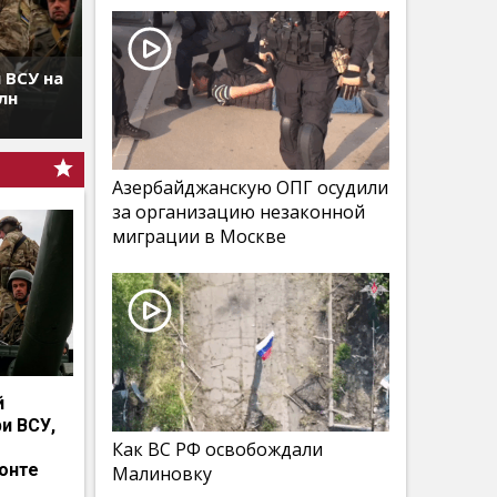
 ВСУ на
лн
Азербайджанскую ОПГ осудили
за организацию незаконной
миграции в Москве
й
и ВСУ,
Как ВС РФ освобождали
онте
Малиновку