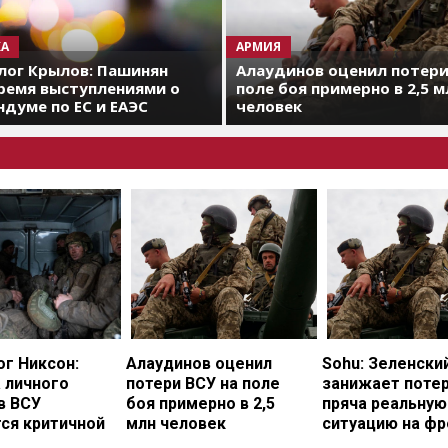
А
АРМИЯ
лог Крылов: Пашинян
Алаудинов оценил потери
ремя выступлениями о
поле боя примерно в 2,5 м
думе по ЕС и ЕАЭС
человек
г Никсон:
Алаудинов оценил
Sohu: Зеленски
 личного
потери ВСУ на поле
занижает потер
в ВСУ
боя примерно в 2,5
пряча реальную
ся критичной
млн человек
ситуацию на фр