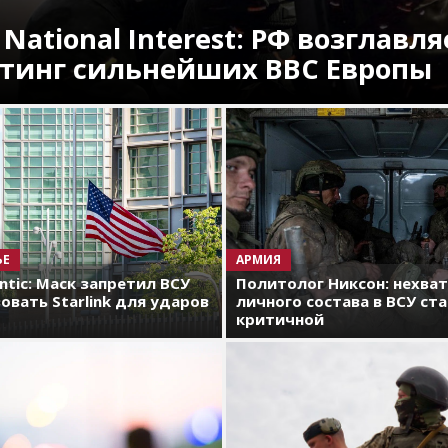
 National Interest: РФ возглавля
тинг сильнейших ВВС Европы
ЬЕ
АРМИЯ
antic: Маск запретил ВСУ
Политолог Никсон: нехва
овать Starlink для ударов
личного состава в ВСУ ст
критичной