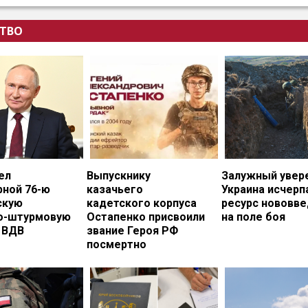
ТВО
ел
Выпускнику
Залужный увере
рной 76-ю
казачьего
Украина исчерп
скую
кадетского корпуса
ресурс нововв
о-штурмовую
Остапенко присвоили
на поле боя
 ВДВ
звание Героя РФ
посмертно