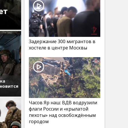
ет
Задержание 300 мигрантов в
хостеле в центре Москвы
тка
ановится
Часов Яр наш: ВДВ водрузили
флаги России и «крылатой
пехоты» над освобождённым
городом