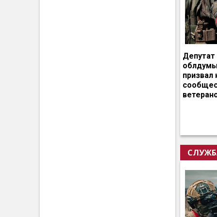
Депутат
облдумы
призвал 
сообщес
ветеран
СЛУЖБ