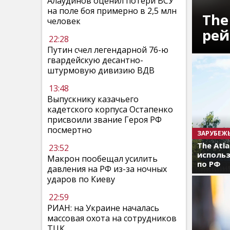
Алаудинов оценил потери ВСУ
на поле боя примерно в 2,5 млн
The
человек
рей
22:28
Путин счел легендарной 76-ю
гвардейскую десантно-
штурмовую дивизию ВДВ
13:48
Выпускнику казачьего
кадетского корпуса Остапенко
присвоили звание Героя РФ
посмертно
ЗАРУБЕЖ
The Atl
23:52
использ
Макрон пообещал усилить
по РФ
давления на РФ из-за ночных
ударов по Киеву
22:59
РИАН: на Украине началась
массовая охота на сотрудников
ТЦК