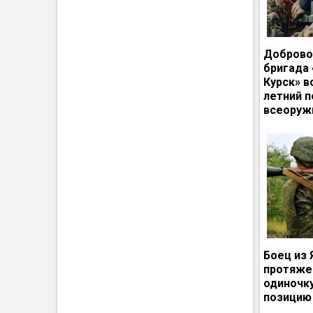
Доброво
бригада
Курск» в
летний п
всеоруж
Боец из 
протяже
одиночк
позицию 