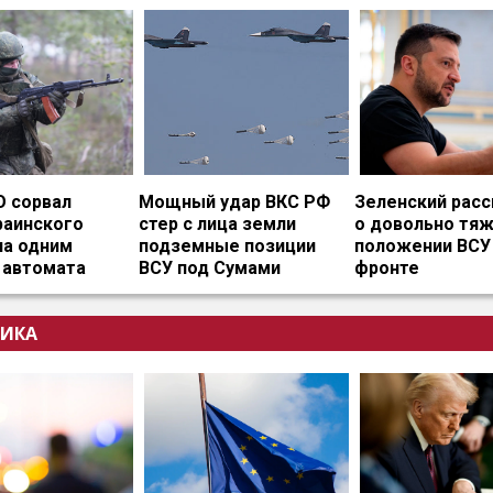
О сорвал
Мощный удар ВКС РФ
Зеленский расс
раинского
стер с лица земли
о довольно тя
на одним
подземные позиции
положении ВСУ
 автомата
ВСУ под Сумами
фронте
ИКА