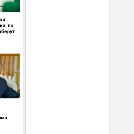
ной
ка, по
аберут
има