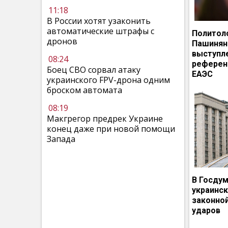
11:18
В России хотят узаконить
автоматические штрафы с
Политол
дронов
Пашинян
выступл
08:24
референ
Боец СВО сорвал атаку
ЕАЭС
украинского FPV-дрона одним
броском автомата
08:19
Макгрегор предрек Украине
конец даже при новой помощи
Запада
В Госдум
украинс
законно
ударов