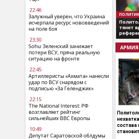
22:46
ПОЛИТИК
Залужный уверен, что Украина
Полито
исчерпала ресурс нововведений
тянет в
на поле боя
референ
23:30
Sohu: Зеленский занижает
АРМИЯ
потери ВСУ, пряча реальную
ситуацию на фронте
22:45
Артиллеристы «Ахмата» нанесли
удар по ВСУ снарядом с
подписью «За Геленджик»
22:15
The National Interest: РФ
возглавляет рейтинг
Политоло
сильнейших ВВС Европы
нехватка
состава 
10:49
становит
Депутат Саратовской облдумы