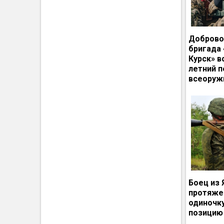
Доброво
бригада
Курск» в
летний п
всеоруж
Боец из 
протяже
одиночк
позицию 