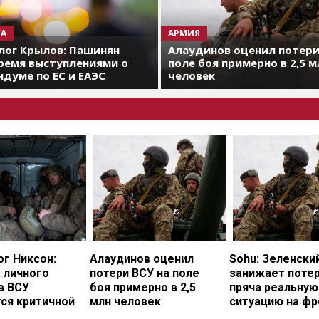
А
АРМИЯ
лог Крылов: Пашинян
Алаудинов оценил потери
ремя выступлениями о
поле боя примерно в 2,5 м
думе по ЕС и ЕАЭС
человек
г Никсон:
Алаудинов оценил
Sohu: Зеленски
 личного
потери ВСУ на поле
занижает потер
в ВСУ
боя примерно в 2,5
пряча реальную
ся критичной
млн человек
ситуацию на фр