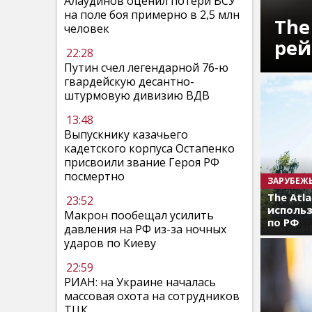
Алаудинов оценил потери ВСУ
на поле боя примерно в 2,5 млн
The
человек
рей
22:28
Путин счел легендарной 76-ю
гвардейскую десантно-
штурмовую дивизию ВДВ
13:48
Выпускнику казачьего
кадетского корпуса Остапенко
присвоили звание Героя РФ
посмертно
ЗАРУБЕЖ
The Atl
23:52
использ
Макрон пообещал усилить
по РФ
давления на РФ из-за ночных
ударов по Киеву
22:59
РИАН: на Украине началась
массовая охота на сотрудников
ТЦК