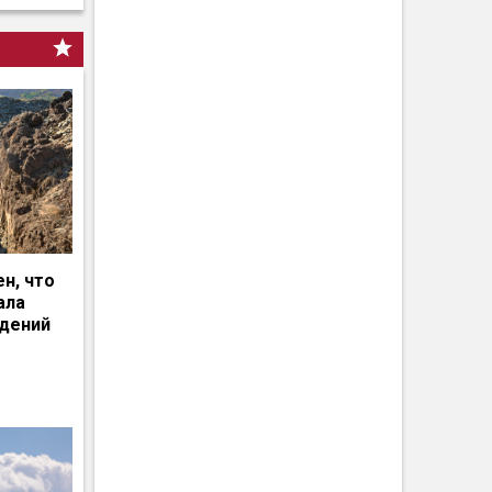
н, что
ала
едений