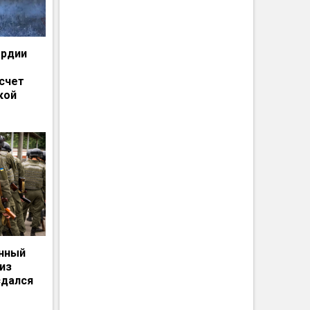
ардии
счет
кой
енный
из
сдался