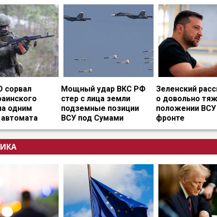
О сорвал
Мощный удар ВКС РФ
Зеленский расс
раинского
стер с лица земли
о довольно тя
на одним
подземные позиции
положении ВСУ
 автомата
ВСУ под Сумами
фронте
ИКА