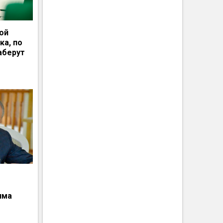
ной
ка, по
аберут
има