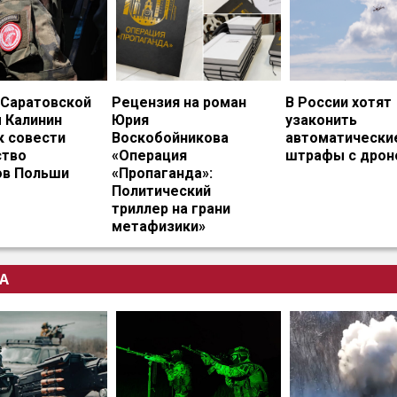
 Саратовской
Рецензия на роман
В России хотят
 Калинин
Юрия
узаконить
к совести
Воскобойникова
автоматически
тво
«Операция
штрафы с дрон
ов Польши
«Пропаганда»:
Политический
триллер на грани
метафизики»
А