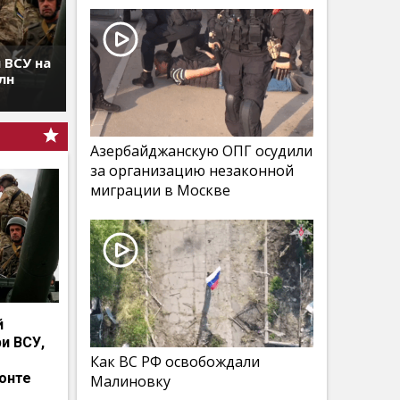
 ВСУ на
лн
Азербайджанскую ОПГ осудили
за организацию незаконной
миграции в Москве
й
и ВСУ,
Как ВС РФ освобождали
онте
Малиновку