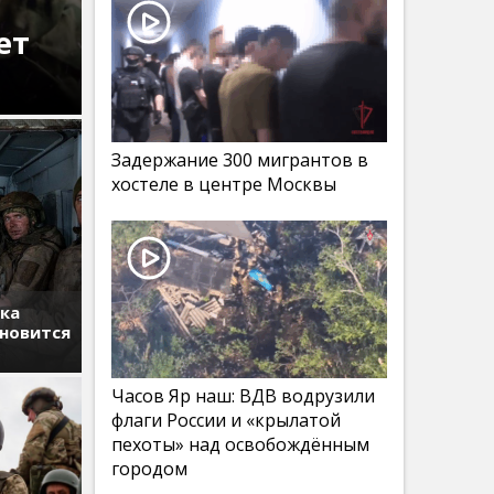
ет
Задержание 300 мигрантов в
хостеле в центре Москвы
тка
ановится
Часов Яр наш: ВДВ водрузили
флаги России и «крылатой
пехоты» над освобождённым
городом