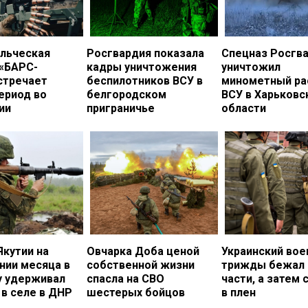
льческая
Росгвардия показала
Спецназ Росгв
 «БАРС-
кадры уничтожения
уничтожил
стречает
беспилотников ВСУ в
минометный ра
ериод во
белгородском
ВСУ в Харьковс
ии
приграничье
области
Якутии на
Овчарка Доба ценой
Украинский во
нии месяца в
собственной жизни
трижды бежал 
у удерживал
спасла на СВО
части, а затем 
в селе в ДНР
шестерых бойцов
в плен