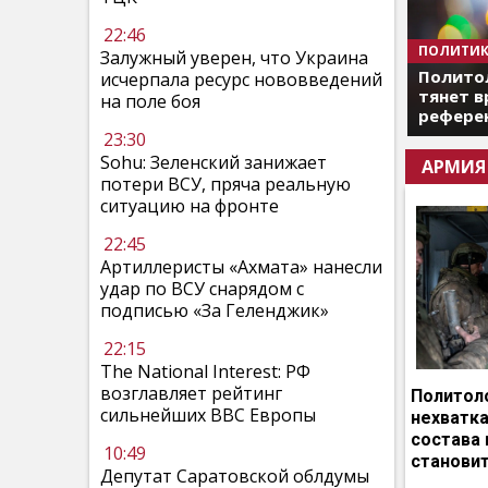
22:46
ПОЛИТИК
Залужный уверен, что Украина
Полито
исчерпала ресурс нововведений
тянет в
на поле боя
референ
23:30
Sohu: Зеленский занижает
АРМИЯ
потери ВСУ, пряча реальную
ситуацию на фронте
22:45
Артиллеристы «Ахмата» нанесли
удар по ВСУ снарядом с
подписью «За Геленджик»
22:15
The National Interest: РФ
возглавляет рейтинг
Политоло
сильнейших ВВС Европы
нехватка
состава 
10:49
становит
Депутат Саратовской облдумы