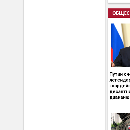
ОБЩЕС
Путин сч
легенда
гвардей
десантн
дивизию