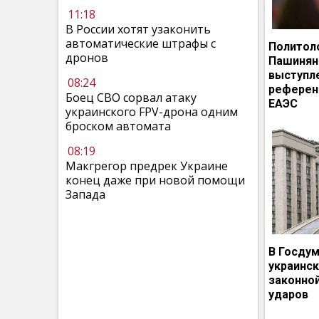
11:18
В России хотят узаконить
автоматические штрафы с
Политол
дронов
Пашинян
выступл
08:24
референ
Боец СВО сорвал атаку
ЕАЭС
украинского FPV-дрона одним
броском автомата
08:19
Макгрегор предрек Украине
конец даже при новой помощи
Запада
В Госдум
украинс
законно
ударов