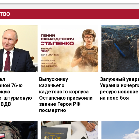
ТВО
ел
Выпускнику
Залужный увере
рной 76-ю
казачьего
Украина исчерп
скую
кадетского корпуса
ресурс нововв
о-штурмовую
Остапенко присвоили
на поле боя
 ВДВ
звание Героя РФ
посмертно