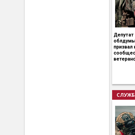
Депутат
облдумы
призвал 
сообщес
ветеран
СЛУЖБ