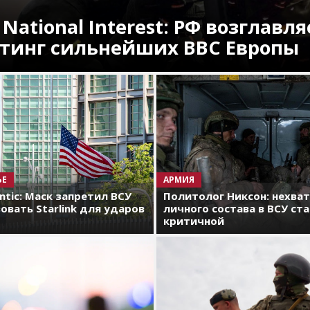
 National Interest: РФ возглавля
тинг сильнейших ВВС Европы
ЬЕ
АРМИЯ
antic: Маск запретил ВСУ
Политолог Никсон: нехва
овать Starlink для ударов
личного состава в ВСУ ст
критичной