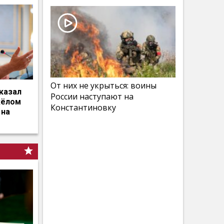
От них не укрыться: воины
казал
России наступают на
жёлом
Константиновку
 на