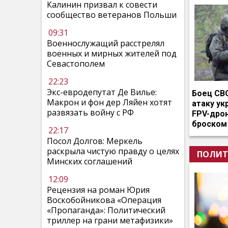
Калинин призвал к совести
сообщество ветеранов Польши
09:31
Военнослужащий расстрелял
военных и мирных жителей под
Севастополем
22:23
Экс-евродепутат Де Вилье:
Боец СВ
Макрон и фон дер Ляйен хотят
атаку ук
развязать войну с РФ
FPV-дро
броском
22:17
Посол Долгов: Меркель
раскрыла чистую правду о целях
ПОЛИТ
Минских соглашений
12:09
Рецензия на роман Юрия
Воскобойникова «Операция
«Пропаганда»: Политический
триллер на грани метафизики»