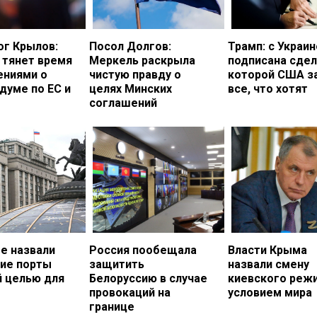
ог Крылов:
Посол Долгов:
Трамп: с Украи
 тянет время
Меркель раскрыла
подписана сдел
ениями о
чистую правду о
которой США з
думе по ЕС и
целях Минских
все, что хотят
соглашений
е назвали
Россия пообещала
Власти Крыма
кие порты
защитить
назвали смену
й целью для
Белоруссию в случае
киевского реж
провокаций на
условием мира
границе