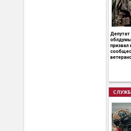
Депутат
облдумы
призвал 
сообщес
ветеран
СЛУЖБ