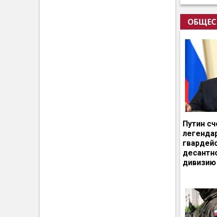
ОБЩЕС
Путин сч
легенда
гвардей
десантн
дивизию