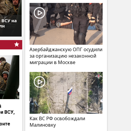
 ВСУ на
лн
Азербайджанскую ОПГ осудили
за организацию незаконной
миграции в Москве
й
и ВСУ,
Как ВС РФ освобождали
онте
Малиновку