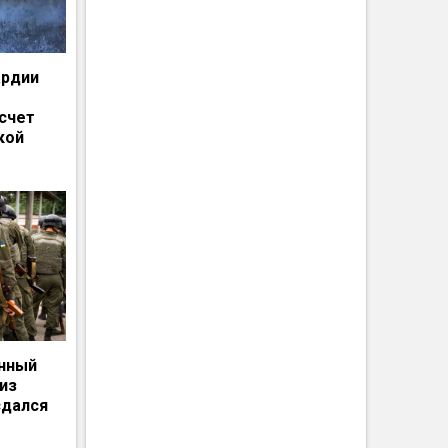
ардии
счет
кой
енный
из
сдался