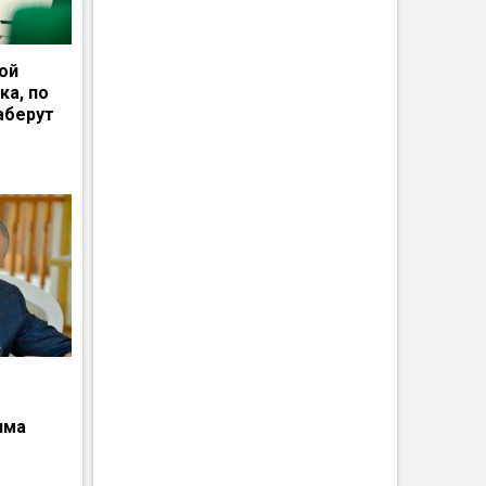
ной
ка, по
аберут
има