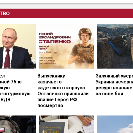
ТВО
ел
Выпускнику
Залужный увере
рной 76-ю
казачьего
Украина исчерп
скую
кадетского корпуса
ресурс нововв
о-штурмовую
Остапенко присвоили
на поле боя
 ВДВ
звание Героя РФ
посмертно