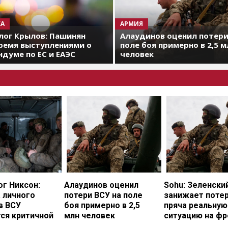
А
АРМИЯ
лог Крылов: Пашинян
Алаудинов оценил потери
ремя выступлениями о
поле боя примерно в 2,5 м
думе по ЕС и ЕАЭС
человек
г Никсон:
Алаудинов оценил
Sohu: Зеленски
 личного
потери ВСУ на поле
занижает потер
в ВСУ
боя примерно в 2,5
пряча реальную
ся критичной
млн человек
ситуацию на фр