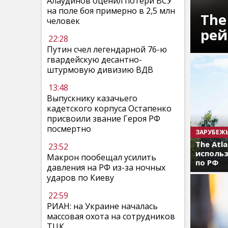
Алаудинов оценил потери ВСУ
на поле боя примерно в 2,5 млн
The
человек
рей
22:28
Путин счел легендарной 76-ю
гвардейскую десантно-
штурмовую дивизию ВДВ
13:48
Выпускнику казачьего
кадетского корпуса Остапенко
присвоили звание Героя РФ
посмертно
ЗАРУБЕЖ
The Atl
23:52
использ
Макрон пообещал усилить
по РФ
давления на РФ из-за ночных
ударов по Киеву
22:59
РИАН: на Украине началась
массовая охота на сотрудников
ТЦК