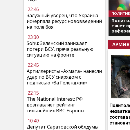
22:46
ПОЛИТИК
Залужный уверен, что Украина
Полито
исчерпала ресурс нововведений
тянет в
на поле боя
референ
23:30
Sohu: Зеленский занижает
АРМИЯ
потери ВСУ, пряча реальную
ситуацию на фронте
22:45
Артиллеристы «Ахмата» нанесли
удар по ВСУ снарядом с
подписью «За Геленджик»
22:15
The National Interest: РФ
возглавляет рейтинг
Политоло
сильнейших ВВС Европы
нехватка
состава 
10:49
становит
Депутат Саратовской облдумы