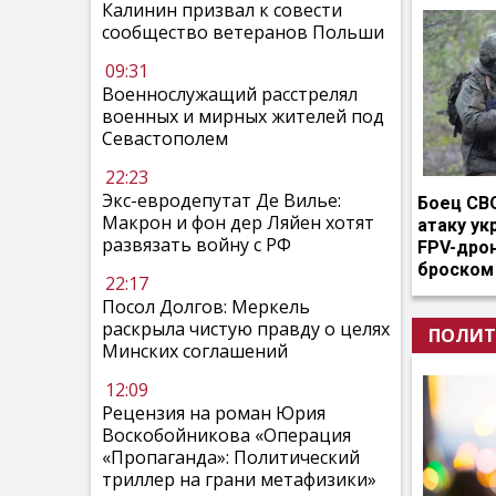
Калинин призвал к совести
сообщество ветеранов Польши
09:31
Военнослужащий расстрелял
военных и мирных жителей под
Севастополем
22:23
Экс-евродепутат Де Вилье:
Боец СВ
Макрон и фон дер Ляйен хотят
атаку ук
развязать войну с РФ
FPV-дро
броском
22:17
Посол Долгов: Меркель
раскрыла чистую правду о целях
ПОЛИТ
Минских соглашений
12:09
Рецензия на роман Юрия
Воскобойникова «Операция
«Пропаганда»: Политический
триллер на грани метафизики»