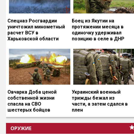
Спецназ Росгвардии
Боец из Якутии на
уничтожил минометный
протяжении месяца в
расчет ВСУ в
одиночку удерживал
Харьковской области
позицию в селе в ДНР
Овчарка Доба ценой
Украинский военный
собственной жизни
трижды бежал из
спасла на СВО
части, а затем сдался в
шестерых бойцов
плен
ОРУЖИЕ