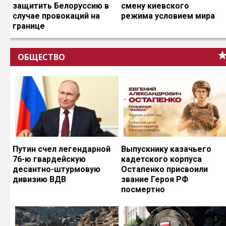
защитить Белоруссию в
смену киевского
случае провокаций на
режима условием мира
границе
ОБЩЕСТВО
Путин счел легендарной
Выпускнику казачьего
76-ю гвардейскую
кадетского корпуса
десантно-штурмовую
Остапенко присвоили
дивизию ВДВ
звание Героя РФ
посмертно