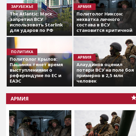
ЗАРУБЕЖЬЕ
АРМИЯ
The Atlantic: Маск
Политолог Никсон:
запретил ВСУ
нехватка личного
использовать Starlink
состава в ВСУ
для ударов по РФ
становится критичной
ПОЛИТИКА
АРМИЯ
Политолог Крылов:
Пашинян тянет время
Алаудинов оценил
выступлениями о
потери ВСУ на поле боя
референдуме по ЕС и
примерно в 2,5 млн
ЕАЭС
человек
АРМИЯ