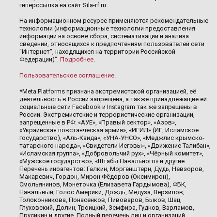
гиперссылка на сайт Sila-rf.ru.
На информационном ресурсе применяются рекомендательные
технологии (информационные технологии предоставления
информации на основе сбора, систематизации и анализа
сведений, относящихся к предпочтениям пользователей сети
"Интернет", находящихся на территории Российской
Федерации)".
Подробнее
.
Пользовательское соглашение
.
*Meta Platforms признана экстремистской организацией, её
деятельность в России запрещена, а также принадлежащие ей
социальные сети Facebook и Instagram так же запрещены в
России. Экстремистские и террористические организации,
запрещенные в РФ: «АУЕ», «Правый сектор», «Азов»,
«Украинская повстанческая армия», «ИГИЛ» (ИГ, Исламское
государство), «Аль-Каида», «УНА-УНСО», «Меджлис крымско-
татарского народа», «Свидетели Иеговы», «Движение Талибан»,
«Исламская группа», «Добровольчий рух», «Чёрный комитет»,
«Мужское государство», «Штабы Навального» и другие.
Перечень иноагентов: Галкин, Моргенштерн, Дудь, Невзоров,
Макаревич, Гордон, Мирон Фёдоров (Оксимирон),
Смольянинов, Монеточка (Елизавета Гардымова), ФБК,
Навальный, Голос Америки, Дождь, Медуза, Верзилов,
Толоконникова, Понасенков, Пивоваров, Быков, Шац,
Глуховский, Долин, Троицкий, Земфира, Гудков, Варламов,
Прусикин и другие. Полный перечень лиц и организаций,