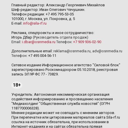
Главный редактор: Александр Георгиевич Михайлов
Шеф-редактор: Иван Олегович Чечушкин.
Телефон редакции: +7 495 795-53-05
101000, г. Москва, ул. Покровка, д. 5
E-mail:
info@sila-rf.ru
Реклама, спецпроекты и иное сотрудничество:
Игорь Дбар
(Руководитель отдела продаж)
Email:
i.dbar@osnmedia.ru
Телефон:
+7 909 936-02-90
Дополнительные email:
reklama@osnmedia.ru
,
adv@osnmedia.ru
Телефон:
+7 495 004-56-11
Сетевое издание Информационное агентство "Силовой блок"
зарегистрировано Роскомнадзором 05.10.2018, реестровая
запись ЭЛ № ФС 77 - 73829.
18+
Учредитель: Автономная некоммерческая организация
содействия информированию и просвещению населения
"Медиахолдинг "Общественная служба новостей" (ОГРН
1187700006328).
Мнение редакции может не совпадать с мнением авторов.
При перепечатке или цитировании материалов сайта Sila-rf.ru
ссылка на источник обязательна, при использовании в
Интернет-изданиях и на сайтах обязательна прямая