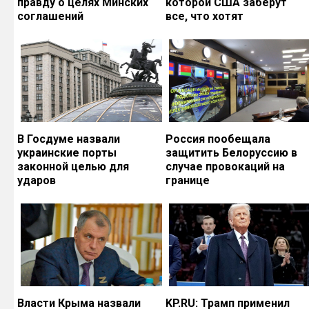
правду о целях Минских
которой США заберут
соглашений
все, что хотят
В Госдуме назвали
Россия пообещала
украинские порты
защитить Белоруссию в
законной целью для
случае провокаций на
ударов
границе
Власти Крыма назвали
KP.RU: Трамп применил