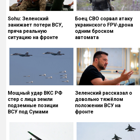
Sohu: Зеленский
Боец СВО сорвал атаку
занижает потери ВСУ,
украинского FPV-дрона
пряча реальную
одним броском
ситуацию на фронте
автомата
Мощный удар ВКС РФ
Зеленский рассказал о
стер с лица земли
довольно тяжёлом
подземные позиции
положении ВСУ на
ВСУ под Сумами
фронте