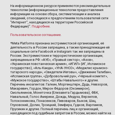
На информационном ресурсе применяются рекомендательные
технологии (информационные технологии предоставления
информации на основе сбора, систематизации и анализа
сведений, относящихся к предпочтениям пользователей сети
"Интернет", находящихся на территории Российской
Федерации)".
Подробнее
.
Пользовательское соглашение
.
*Meta Platforms признана экстремистской организацией, её
деятельность в России запрещена, а также принадлежащие ей
социальные сети Facebook и Instagram так же запрещены в
России. Экстремистские и террористические организации,
запрещенные в РФ: «АУЕ», «Правый сектор», «Азов»,
«Украинская повстанческая армия», «ИГИЛ» (ИГ, Исламское
государство), «Аль-Каида», «УНА-УНСО», «Меджлис крымско-
татарского народа», «Свидетели Иеговы», «Движение Талибан»,
«Исламская группа», «Добровольчий рух», «Чёрный комитет»,
«Мужское государство», «Штабы Навального» и другие.
Перечень иноагентов: Галкин, Моргенштерн, Дудь, Невзоров,
Макаревич, Гордон, Мирон Фёдоров (Оксимирон),
Смольянинов, Монеточка (Елизавета Гардымова), ФБК,
Навальный, Голос Америки, Дождь, Медуза, Верзилов,
Толоконникова, Понасенков, Пивоваров, Быков, Шац,
Глуховский, Долин, Троицкий, Земфира, Гудков, Варламов,
Прусикин и другие. Полный перечень лиц и организаций,
находящихся под судебным запретом в России, можно найти на