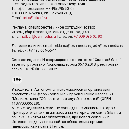
Шеф-редактор: Иван Олегович Чечушкин.
Телефон редакции: +7 495 795-53-05
101000, г. Москва, ул. Покровка, д. 5
E-mail:
info@sila-rf.ru
Реклама, спецпроекты и иное сотрудничество:
Игорь Дбар
(Руководитель отдела продаж)
Email:
i.dbar@osnmedia.ru
Телефон:
+7 909 936-02-90
Дополнительные email:
reklama@osnmedia.ru
,
adv@osnmedia.ru
Телефон:
+7 495 004-56-11
Сетевое издание Информационное агентство "Силовой блок"
зарегистрировано Роскомнадзором 05.10.2018, реестровая
запись ЭЛ № ФС 77 - 73829.
18+
Учредитель: Автономная некоммерческая организация
содействия информированию и просвещению населения
"Медиахолдинг "Общественная служба новостей" (ОГРН
1187700006328).
Мнение редакции может не совпадать с мнением авторов.
При перепечатке или цитировании материалов сайта Sila-rf.ru
ссылка на источник обязательна, при использовании в
Интернет-изданиях и на сайтах обязательна прямая
гиперссылка на сайт Sila-rf.ru.