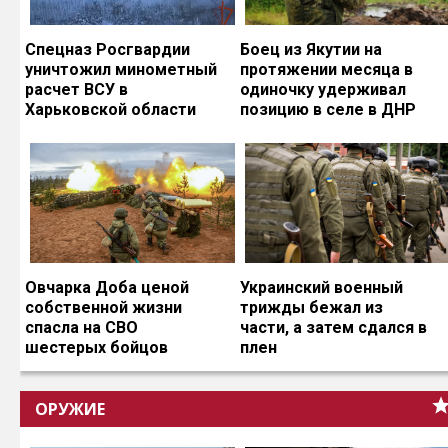
Спецназ Росгвардии
Боец из Якутии на
уничтожил минометный
протяжении месяца в
расчет ВСУ в
одиночку удерживал
Харьковской области
позицию в селе в ДНР
Овчарка Доба ценой
Украинский военный
собственной жизни
трижды бежал из
спасла на СВО
части, а затем сдался в
шестерых бойцов
плен
ОРУЖИЕ