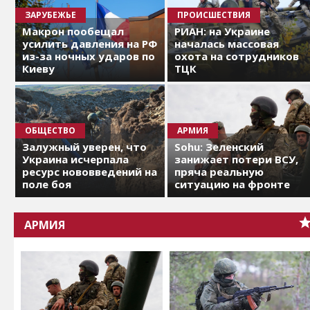
ЗАРУБЕЖЬЕ
ПРОИСШЕСТВИЯ
Макрон пообещал
РИАН: на Украине
усилить давления на РФ
началась массовая
из-за ночных ударов по
охота на сотрудников
Киеву
ТЦК
ОБЩЕСТВО
АРМИЯ
Залужный уверен, что
Sohu: Зеленский
Украина исчерпала
занижает потери ВСУ,
ресурс нововведений на
пряча реальную
поле боя
ситуацию на фронте
АРМИЯ