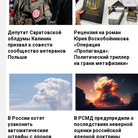
Депутат Саратовской
Рецензия на роман
облдумы Калинин
Юрия Воскобойникова
призвал к совести
«Операция
сообщество ветеранов
«Пропаганда»:
Польши
Политический триллер
на грани метафизики»
В России хотят
В РСМД предупредили о
узаконить
последствиях неверной
автоматические
оценки российской
штрафы с дронов
ядерной доктрины