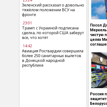
23:24
Зеленский рассказал о довольно
тяжёлом положении ВСУ на
фронте
23:01
Посол Д
Трамп: с Украиной подписана
Меркель
сделка, по которой США заберут
чистую п
все, что хотят
целях М
соглаше
14:42
Авиация Росгвардии совершила
более 250 санитарных вылетов
в Донецкой народной
республике
Россия 
защитит
Белорусс