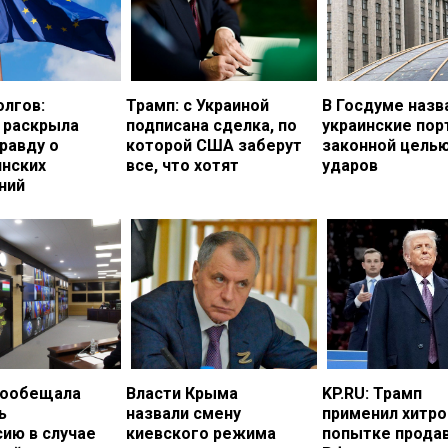
олгов:
Трамп: с Украиной
В Госдуме назв
 раскрыла
подписана сделка, по
украинские по
равду о
которой США заберут
законной цель
инских
все, что хотят
ударов
ний
пообещала
Власти Крыма
KP.RU: Трамп
ь
назвали смену
применил хитро
ию в случае
киевского режима
попытке прода