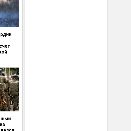
ардии
счет
кой
енный
из
сдался