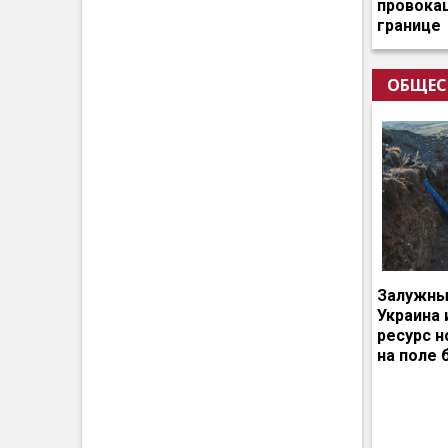
провокац
границе
ОБЩЕС
Залужный
Украина 
ресурс 
на поле 