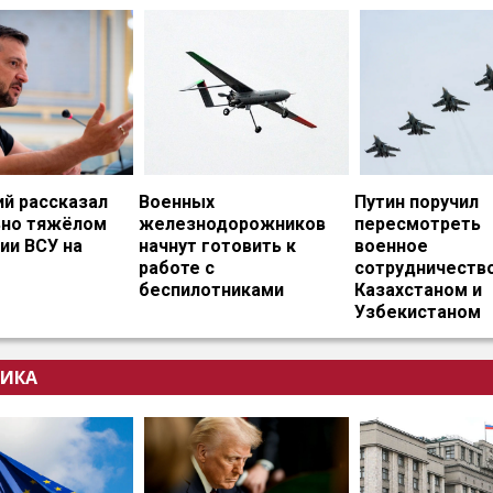
ий рассказал
Военных
Путин поручил
ьно тяжёлом
железнодорожников
пересмотреть
ии ВСУ на
начнут готовить к
военное
работе с
сотрудничество
беспилотниками
Казахстаном и
Узбекистаном
ИКА