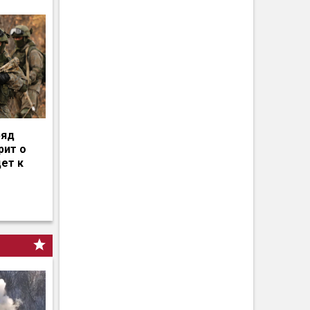
ряд
рит о
дет к