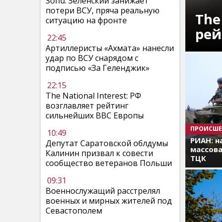
Sohu: Зеленский занижает
потери ВСУ, пряча реальную
The
ситуацию на фронте
рей
22:45
Артиллеристы «Ахмата» нанесли
удар по ВСУ снарядом с
подписью «За Геленджик»
22:15
The National Interest: РФ
возглавляет рейтинг
сильнейших ВВС Европы
ПРОИСШЕ
10:49
РИАН: н
Депутат Саратовской облдумы
массова
Калинин призвал к совести
ТЦК
сообщество ветеранов Польши
09:31
Военнослужащий расстрелял
военных и мирных жителей под
Севастополем