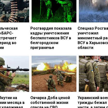
льческая
Росгвардия показала
Спецназ Росгв
 «БАРС-
кадры уничтожения
уничтожил
стречает
беспилотников ВСУ в
минометный ра
ериод во
белгородском
ВСУ в Харьковс
ии
приграничье
области
Якутии на
Овчарка Доба ценой
Украинский во
нии месяца в
собственной жизни
трижды бежал 
у удерживал
спасла на СВО
части, а затем 