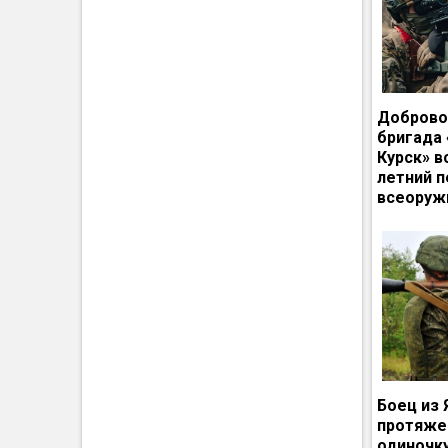
Доброво
бригада
Курск» в
летний п
всеоруж
Боец из 
протяже
одиночк