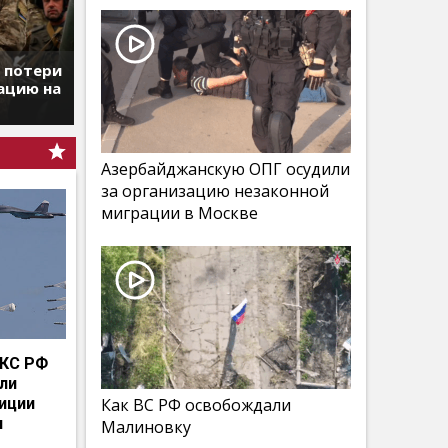
т потери
ацию на
Азербайджанскую ОПГ осудили
за организацию незаконной
миграции в Москве
КС РФ
мли
иции
Как ВС РФ освобождали
и
Малиновку