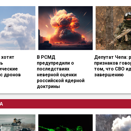
 хотят
В РСМД
Депутат Чепа: 
ть
предупредили о
признаков гово
ические
последствиях
том, что СВО и
с дронов
неверной оценки
завершению
российской ядерной
доктрины
А