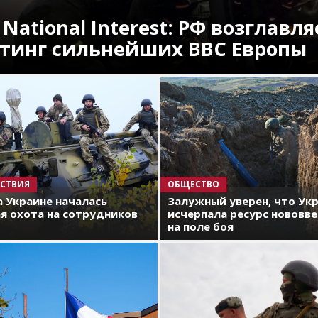
 National Interest: РФ возглавля
тинг сильнейших ВВС Европы
СТВИЯ
ОБЩЕСТВО
а Украине началась
Залужный уверен, что Ук
я охота на сотрудников
исчерпала ресурс нововв
на поле боя