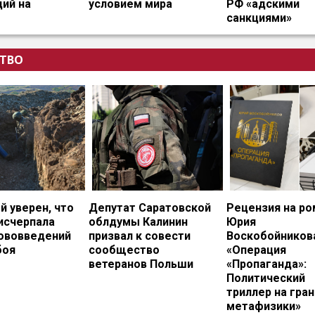
ий на
условием мира
РФ «адскими
санкциями»
ТВО
 уверен, что
Депутат Саратовской
Рецензия на ро
исчерпала
облдумы Калинин
Юрия
нововведений
призвал к совести
Воскобойников
боя
сообщество
«Операция
ветеранов Польши
«Пропаганда»:
Политический
триллер на гран
метафизики»