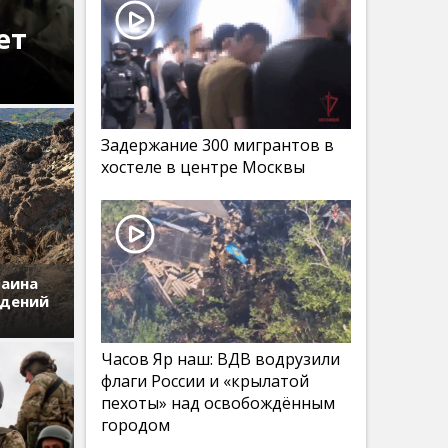
ет
Задержание 300 мигрантов в
хостеле в центре Москвы
раина
едений
Часов Яр наш: ВДВ водрузили
флаги России и «крылатой
пехоты» над освобождённым
городом