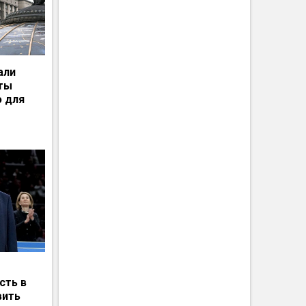
али
рты
ю для
сть в
вить