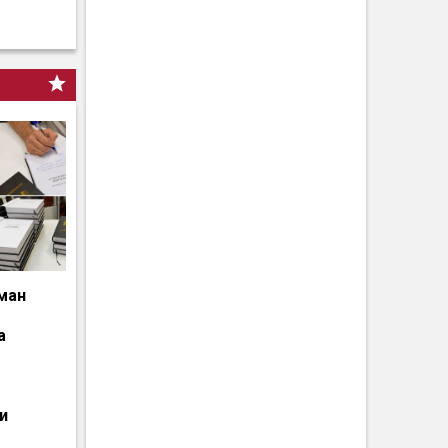
ман
а
и