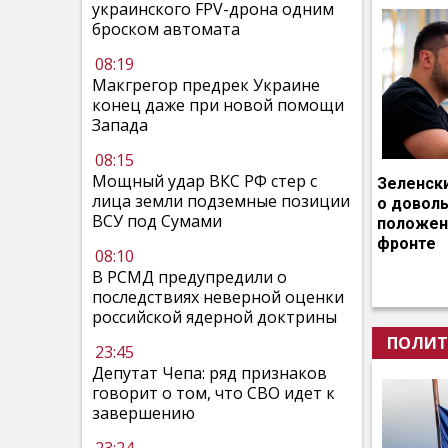
украинского FPV-дрона одним
броском автомата
08:19
Макгрегор предрек Украине
конец даже при новой помощи
Запада
08:15
Мощный удар ВКС РФ стер с
Зеленск
лица земли подземные позиции
о довол
ВСУ под Сумами
положен
фронте
08:10
В РСМД предупредили о
последствиях неверной оценки
российской ядерной доктрины
ПОЛИТ
23:45
Депутат Чепа: ряд признаков
говорит о том, что СВО идет к
завершению