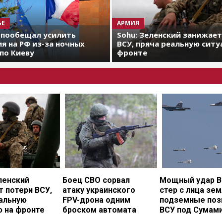
ЬЕ
АРМИЯ
 пообещал усилить
Sohu: Зеленский занижае
я на РФ из-за ночных
ВСУ, пряча реальную ситу
по Киеву
фронте
ленский
Боец СВО сорвал
Мощный удар В
 потери ВСУ,
атаку украинского
стер с лица зе
еальную
FPV-дрона одним
подземные поз
ю на фронте
броском автомата
ВСУ под Сумам