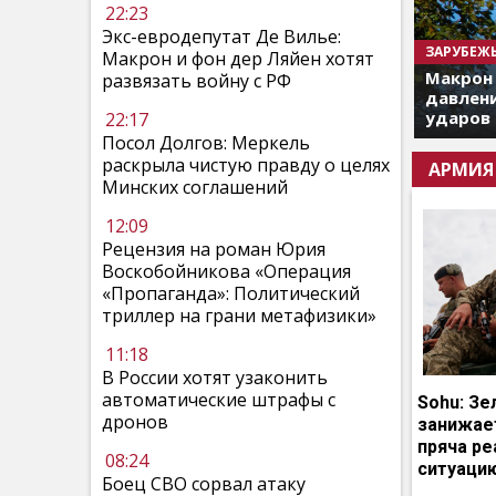
22:23
Экс-евродепутат Де Вилье:
ЗАРУБЕЖ
Макрон и фон дер Ляйен хотят
Макрон
развязать войну с РФ
давлени
ударов 
22:17
Посол Долгов: Меркель
раскрыла чистую правду о целях
АРМИЯ
Минских соглашений
12:09
Рецензия на роман Юрия
Воскобойникова «Операция
«Пропаганда»: Политический
триллер на грани метафизики»
11:18
В России хотят узаконить
автоматические штрафы с
Sohu: Зе
дронов
занижает
пряча р
08:24
ситуаци
Боец СВО сорвал атаку