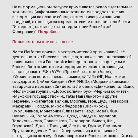
На информационном ресурсе применяются рекомендательные
технологии (информационные технологии предоставления
информации на основе сбора, систематизации и анализа
сведений, относящихся к предпочтениям пользователей сети
"Интернет", находящихся на территории Российской
Федерации)".
Подробнее
.
Пользовательское соглашение
.
*Meta Platforms признана экстремистской организацией, её
деятельность в России запрещена, а также принадлежащие ей
социальные сети Facebook и Instagram так же запрещены в
России. Экстремистские и террористические организации,
запрещенные в РФ: «АУЕ», «Правый сектор», «Азов»,
«Украинская повстанческая армия», «ИГИЛ» (ИГ, Исламское
государство), «Аль-Каида», «УНА-УНСО», «Меджлис крымско-
татарского народа», «Свидетели Иеговы», «Движение Талибан»,
«Исламская группа», «Добровольчий рух», «Чёрный комитет»,
«Мужское государство», «Штабы Навального» и другие.
Перечень иноагентов: Галкин, Моргенштерн, Дудь, Невзоров,
Макаревич, Гордон, Мирон Фёдоров (Оксимирон),
Смольянинов, Монеточка (Елизавета Гардымова), ФБК,
Навальный, Голос Америки, Дождь, Медуза, Верзилов,
Толоконникова, Понасенков, Пивоваров, Быков, Шац,
Глуховский, Долин, Троицкий, Земфира, Гудков, Варламов,
Прусикин и другие. Полный перечень лиц и организаций,
находящихся под судебным запретом в России, можно найти на