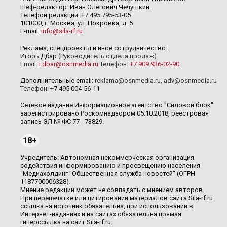
Шеф-редактор: Иван Олегович Чечушкин.
Телефон редакции: +7 495 795-53-05
101000, г. Москва, ул. Покровка, д. 5
E-mail:
info@sila-rf.ru
Реклама, спецпроекты и иное сотрудничество:
Игорь Дбар
(Руководитель отдела продаж)
Email:
i.dbar@osnmedia.ru
Телефон:
+7 909 936-02-90
Дополнительные email:
reklama@osnmedia.ru
,
adv@osnmedia.ru
Телефон:
+7 495 004-56-11
Сетевое издание Информационное агентство "Силовой блок"
зарегистрировано Роскомнадзором 05.10.2018, реестровая
запись ЭЛ № ФС 77 - 73829.
18+
Учредитель: Автономная некоммерческая организация
содействия информированию и просвещению населения
"Медиахолдинг "Общественная служба новостей" (ОГРН
1187700006328).
Мнение редакции может не совпадать с мнением авторов.
При перепечатке или цитировании материалов сайта Sila-rf.ru
ссылка на источник обязательна, при использовании в
Интернет-изданиях и на сайтах обязательна прямая
гиперссылка на сайт Sila-rf.ru.