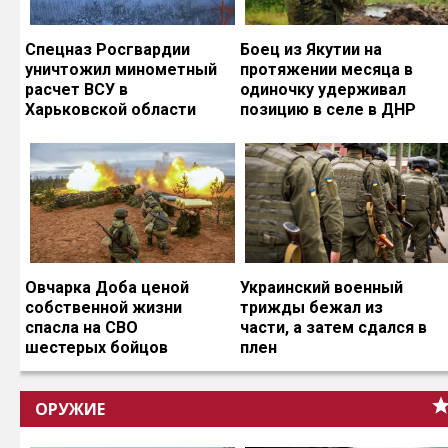
Спецназ Росгвардии
Боец из Якутии на
уничтожил минометный
протяжении месяца в
расчет ВСУ в
одиночку удерживал
Харьковской области
позицию в селе в ДНР
Овчарка Доба ценой
Украинский военный
собственной жизни
трижды бежал из
спасла на СВО
части, а затем сдался в
шестерых бойцов
плен
ОРУЖИЕ