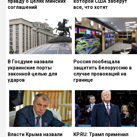
правду о целях Минских
которой США заберут
соглашений
все, что хотят
В Госдуме назвали
Россия пообещала
украинские порты
защитить Белоруссию в
законной целью для
случае провокаций на
ударов
границе
Власти Крыма назвали
KP.RU: Трамп применил