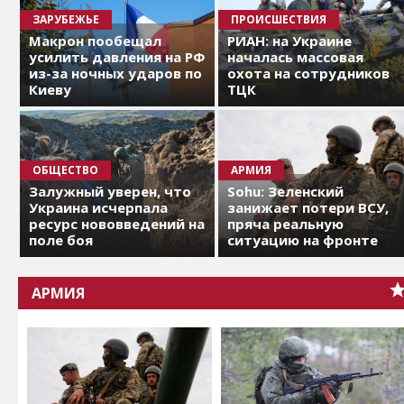
ЗАРУБЕЖЬЕ
ПРОИСШЕСТВИЯ
Макрон пообещал
РИАН: на Украине
усилить давления на РФ
началась массовая
из-за ночных ударов по
охота на сотрудников
Киеву
ТЦК
ОБЩЕСТВО
АРМИЯ
Залужный уверен, что
Sohu: Зеленский
Украина исчерпала
занижает потери ВСУ,
ресурс нововведений на
пряча реальную
поле боя
ситуацию на фронте
АРМИЯ