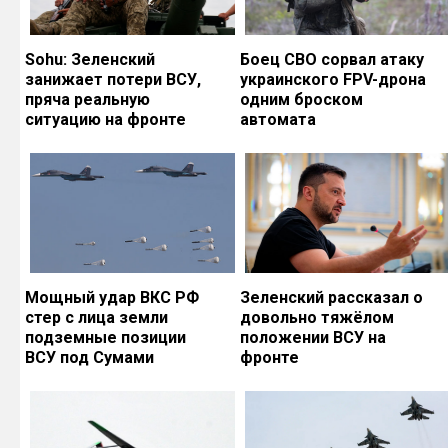
Sohu: Зеленский
Боец СВО сорвал атаку
занижает потери ВСУ,
украинского FPV-дрона
пряча реальную
одним броском
ситуацию на фронте
автомата
Мощный удар ВКС РФ
Зеленский рассказал о
стер с лица земли
довольно тяжёлом
подземные позиции
положении ВСУ на
ВСУ под Сумами
фронте