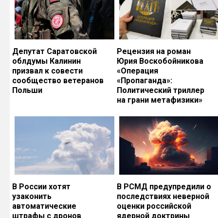
Депутат Саратовской
Рецензия на роман
облдумы Калинин
Юрия Воскобойникова
призвал к совести
«Операция
сообщество ветеранов
«Пропаганда»:
Польши
Политический триллер
на грани метафизики»
В России хотят
В РСМД предупредили о
узаконить
последствиях неверной
автоматические
оценки российской
штрафы с дронов
ядерной доктрины