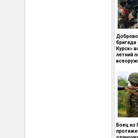
Доброво
бригада
Курск» в
летний п
всеоруж
Боец из 
протяже
одиночк