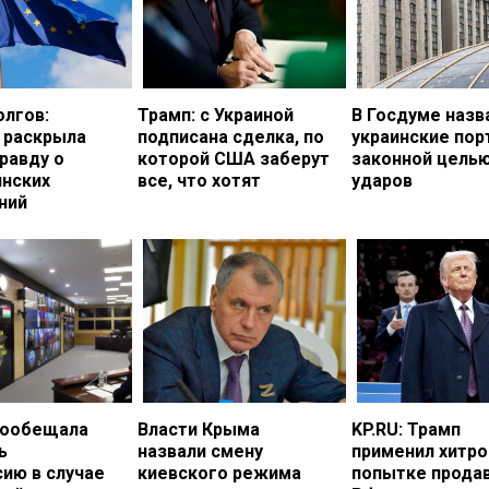
олгов:
Трамп: с Украиной
В Госдуме назв
 раскрыла
подписана сделка, по
украинские по
равду о
которой США заберут
законной цель
инских
все, что хотят
ударов
ний
пообещала
Власти Крыма
KP.RU: Трамп
ь
назвали смену
применил хитро
ию в случае
киевского режима
попытке прода