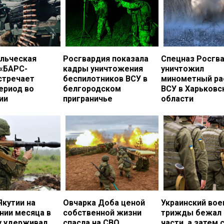
льческая
Росгвардия показала
Спецназ Росгв
 «БАРС-
кадры уничтожения
уничтожил
стречает
беспилотников ВСУ в
минометный ра
ериод во
белгородском
ВСУ в Харьковс
ии
приграничье
области
Якутии на
Овчарка Доба ценой
Украинский во
нии месяца в
собственной жизни
трижды бежал 
у удерживал
спасла на СВО
части, а затем 