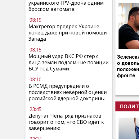
украинского FPV-дрона одним
броском автомата
08:19
Макгрегор предрек Украине
конец даже при новой помощи
Запада
08:15
Мощный удар ВКС РФ стер с
Зеленск
лица земли подземные позиции
о довол
ВСУ под Сумами
положен
фронте
08:10
В РСМД предупредили о
последствиях неверной оценки
российской ядерной доктрины
ПОЛИТ
23:45
Депутат Чепа: ряд признаков
говорит о том, что СВО идет к
завершению