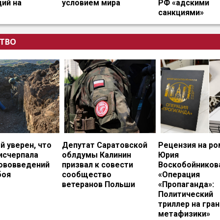
ий на
условием мира
РФ «адскими
санкциями»
ТВО
 уверен, что
Депутат Саратовской
Рецензия на ро
исчерпала
облдумы Калинин
Юрия
нововведений
призвал к совести
Воскобойников
боя
сообщество
«Операция
ветеранов Польши
«Пропаганда»:
Политический
триллер на гран
метафизики»