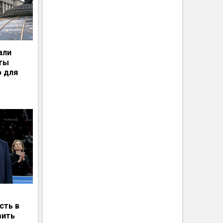
али
рты
ю для
сть в
вить