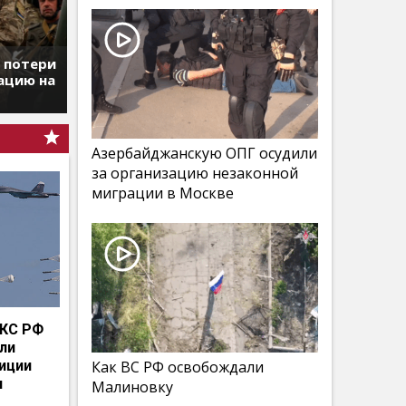
т потери
ацию на
Азербайджанскую ОПГ осудили
за организацию незаконной
миграции в Москве
КС РФ
мли
иции
Как ВС РФ освобождали
и
Малиновку