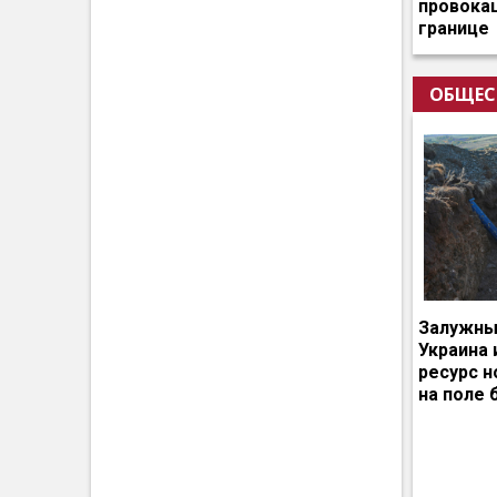
провокац
границе
ОБЩЕС
Залужный
Украина 
ресурс 
на поле 