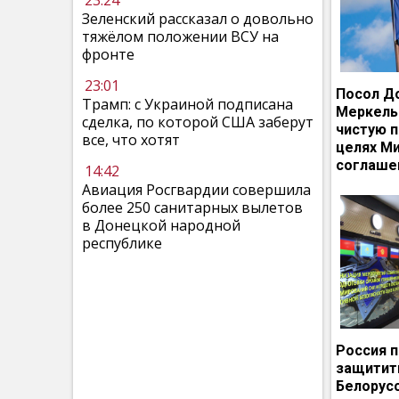
23:24
Зеленский рассказал о довольно
тяжёлом положении ВСУ на
фронте
23:01
Посол Д
Трамп: с Украиной подписана
Меркель
сделка, по которой США заберут
чистую п
все, что хотят
целях М
соглаше
14:42
Авиация Росгвардии совершила
более 250 санитарных вылетов
в Донецкой народной
республике
Россия 
защитит
Белорусс