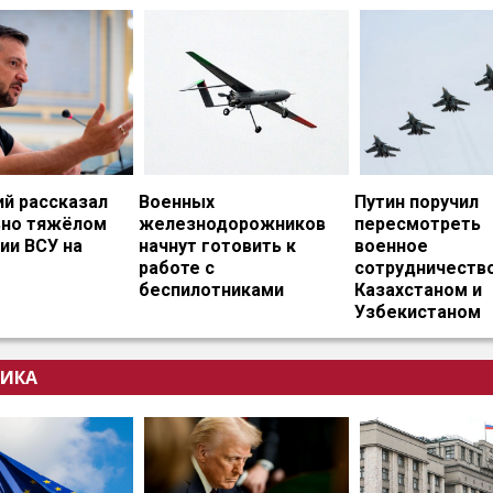
ий рассказал
Военных
Путин поручил
ьно тяжёлом
железнодорожников
пересмотреть
ии ВСУ на
начнут готовить к
военное
работе с
сотрудничество
беспилотниками
Казахстаном и
Узбекистаном
ИКА