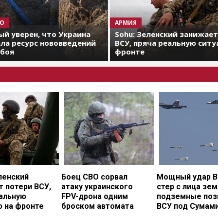
О
АРМИЯ
й уверен, что Украина
Sohu: Зеленский занижае
ла ресурс нововведений
ВСУ, пряча реальную ситу
 боя
фронте
ленский
Боец СВО сорвал
Мощный удар В
 потери ВСУ,
атаку украинского
стер с лица зе
еальную
FPV-дрона одним
подземные поз
ю на фронте
броском автомата
ВСУ под Сумам