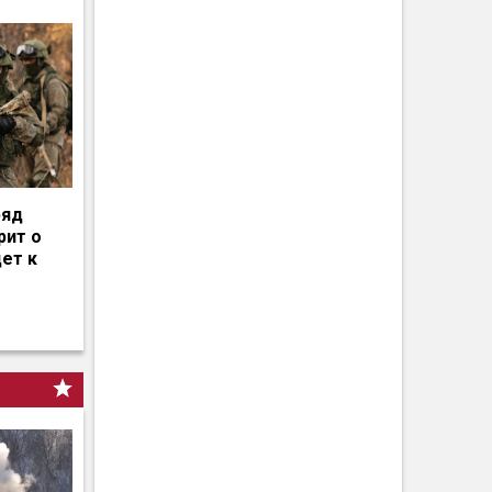
ряд
рит о
дет к