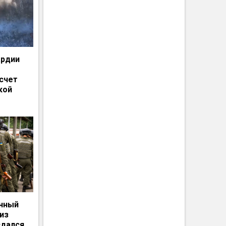
ардии
счет
кой
енный
из
сдался