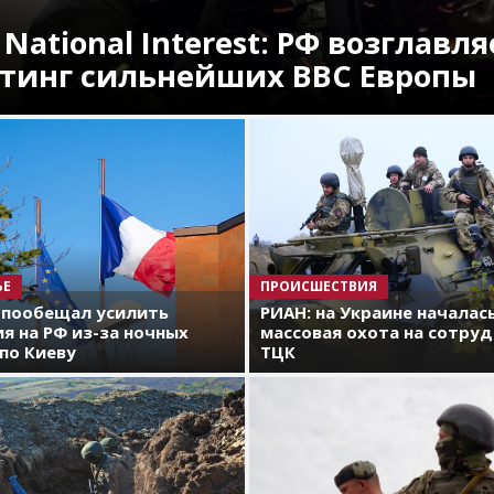
 National Interest: РФ возглавля
тинг сильнейших ВВС Европы
ЬЕ
ПРОИСШЕСТВИЯ
 пообещал усилить
РИАН: на Украине началас
я на РФ из-за ночных
массовая охота на сотру
по Киеву
ТЦК