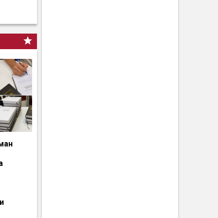
ман
а
и