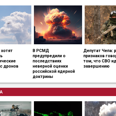
 хотят
В РСМД
Депутат Чепа: 
ть
предупредили о
признаков гово
ические
последствиях
том, что СВО и
с дронов
неверной оценки
завершению
российской ядерной
доктрины
А