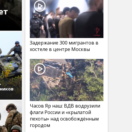
ет
Задержание 300 мигрантов в
хостеле в центре Москвы
ь
дников
Часов Яр наш: ВДВ водрузили
флаги России и «крылатой
пехоты» над освобождённым
городом