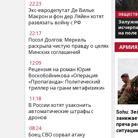
22:23
Экс-евродепутат Де Вилье:
ОБЩЕСТВ
Макрон и фон дер Ляйен хотят
Залужны
развязать войну с РФ
исчерпа
на поле
22:17
Посол Долгов: Меркель
раскрыла чистую правду о целях
АРМИЯ
Минских соглашений
12:09
Рецензия на роман Юрия
Воскобойникова «Операция
«Пропаганда»: Политический
триллер на грани метафизики»
11:18
В России хотят узаконить
автоматические штрафы с
Sohu: Зе
дронов
занижает
пряча р
08:24
ситуаци
Боец СВО сорвал атаку