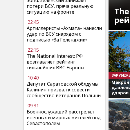
Sohu: Зеленский занижает
потери ВСУ, пряча реальную
The
ситуацию на фронте
рей
22:45
Артиллеристы «Ахмата» нанесли
удар по ВСУ снарядом с
подписью «За Геленджик»
22:15
The National Interest: РФ
возглавляет рейтинг
сильнейших ВВС Европы
ЗАРУБЕЖ
10:49
Макрон
Депутат Саратовской облдумы
давлени
Калинин призвал к совести
ударов 
сообщество ветеранов Польши
09:31
Военнослужащий расстрелял
военных и мирных жителей под
Севастополем