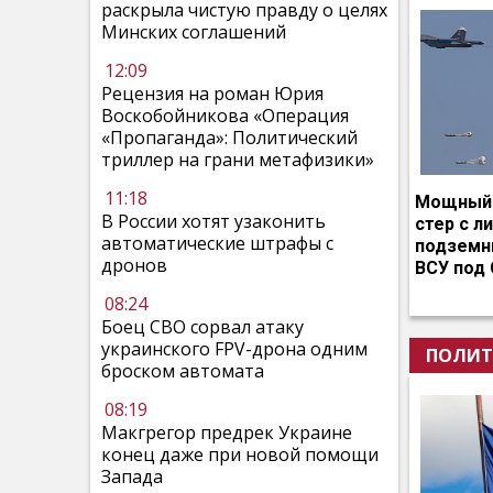
раскрыла чистую правду о целях
Минских соглашений
12:09
Рецензия на роман Юрия
Воскобойникова «Операция
«Пропаганда»: Политический
триллер на грани метафизики»
11:18
Мощный 
В России хотят узаконить
стер с л
автоматические штрафы с
подземн
дронов
ВСУ под
08:24
Боец СВО сорвал атаку
украинского FPV-дрона одним
ПОЛИТ
броском автомата
08:19
Макгрегор предрек Украине
конец даже при новой помощи
Запада