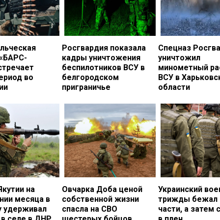
льческая
Росгвардия показала
Спецназ Росгв
 «БАРС-
кадры уничтожения
уничтожил
стречает
беспилотников ВСУ в
минометный ра
ериод во
белгородском
ВСУ в Харьковс
ии
приграничье
области
Якутии на
Овчарка Доба ценой
Украинский во
нии месяца в
собственной жизни
трижды бежал 
у удерживал
спасла на СВО
части, а затем 
в селе в ДНР
шестерых бойцов
в плен