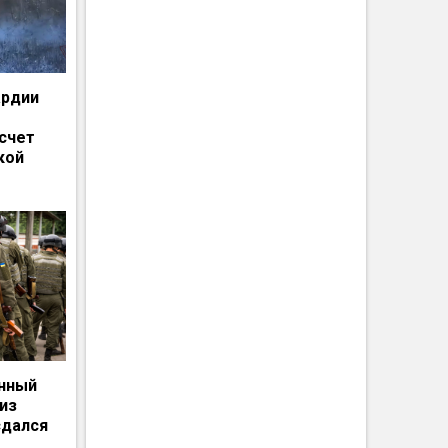
ардии
счет
кой
енный
из
сдался