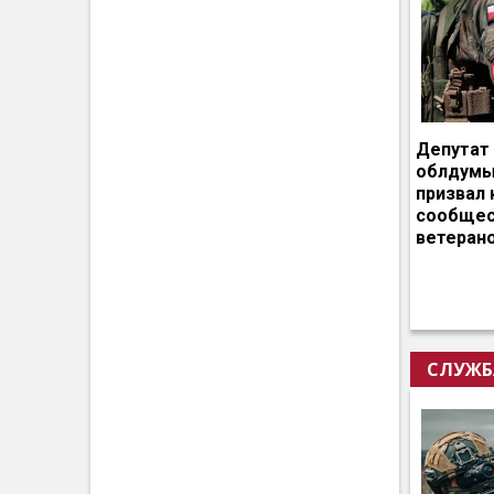
Депутат
облдумы
призвал 
сообщес
ветеран
СЛУЖБ