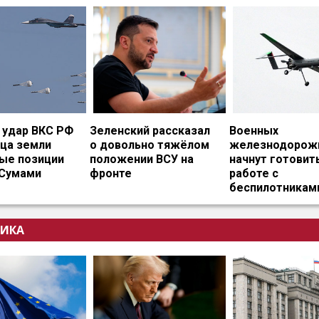
удар ВКС РФ
Зеленский рассказал
Военных
ица земли
о довольно тяжёлом
железнодорож
ые позиции
положении ВСУ на
начнут готовит
 Сумами
фронте
работе с
беспилотникам
ИКА