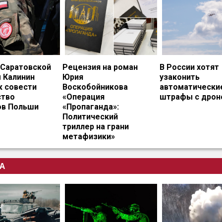
 Саратовской
Рецензия на роман
В России хотят
 Калинин
Юрия
узаконить
к совести
Воскобойникова
автоматически
тво
«Операция
штрафы с дрон
ов Польши
«Пропаганда»:
Политический
триллер на грани
метафизики»
А