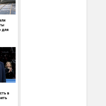
али
рты
ю для
сть в
вить