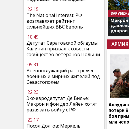
22:15
ЗАРУБЕЖ
The National Interest: РФ
Макрон
возглавляет рейтинг
давлени
сильнейших ВВС Европы
ударов 
10:49
Депутат Саратовской облдумы
АРМИЯ
Калинин призвал к совести
сообщество ветеранов Польши
09:31
Военнослужащий расстрелял
военных и мирных жителей под
Севастополем
22:23
Экс-евродепутат Де Вилье:
Макрон и фон дер Ляйен хотят
Алаудин
развязать войну с РФ
потери В
боя прим
22:17
млн чел
Посол Долгов: Меркель