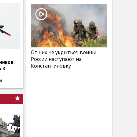
От них не укрыться: воины
России наступают на
ников
Константиновку
ь к
и