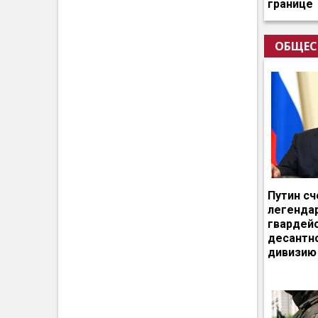
границе
ОБЩЕС
Путин сч
легенда
гвардей
десантн
дивизию