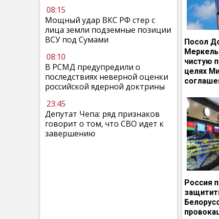
08:15
Мощный удар ВКС РФ стер с
лица земли подземные позиции
ВСУ под Сумами
Посол Д
Меркель
08:10
чистую п
В РСМД предупредили о
целях М
последствиях неверной оценки
соглаше
российской ядерной доктрины
23:45
Депутат Чепа: ряд признаков
говорит о том, что СВО идет к
завершению
Россия 
защитит
Белорусс
провокац