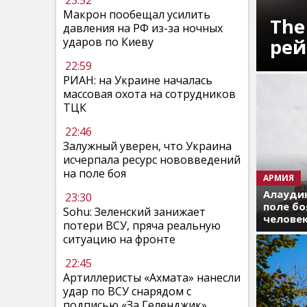
23:52
Макрон пообещал усилить
The
давления на РФ из-за ночных
рей
ударов по Киеву
22:59
РИАН: на Украине началась
массовая охота на сотрудников
ТЦК
22:46
Залужный уверен, что Украина
исчерпала ресурс нововведений
на поле боя
АРМИЯ
Алаудин
23:30
поле бо
Sohu: Зеленский занижает
челове
потери ВСУ, пряча реальную
ситуацию на фронте
22:45
Артиллеристы «Ахмата» нанесли
удар по ВСУ снарядом с
подписью «За Геленджик»