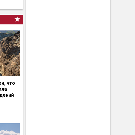
н, что
ала
едений