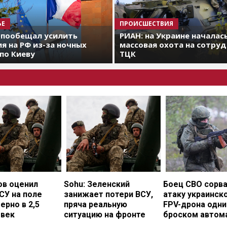
ЬЕ
ПРОИСШЕСТВИЯ
 пообещал усилить
РИАН: на Украине началас
я на РФ из-за ночных
массовая охота на сотру
по Киеву
ТЦК
ов оценил
Sohu: Зеленский
Боец СВО сорв
СУ на поле
занижает потери ВСУ,
атаку украинск
ерно в 2,5
пряча реальную
FPV-дрона одн
овек
ситуацию на фронте
броском автом