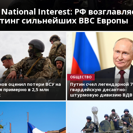
 National Interest: РФ возглавля
тинг сильнейших ВВС Европы
ОБЩЕСТВО
ов оценил потери ВСУ на
Путин счел легендарной 
я примерно в 2,5 млн
гвардейскую десантно-
к
штурмовую дивизию ВДВ