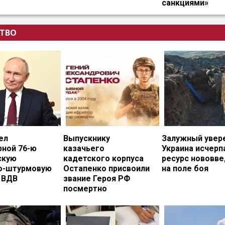
санкциями»
ТВО
ел
Выпускнику
Залужный увере
рной 76-ю
казачьего
Украина исчерп
скую
кадетского корпуса
ресурс нововв
о-штурмовую
Остапенко присвоили
на поле боя
 ВДВ
звание Героя РФ
посмертно