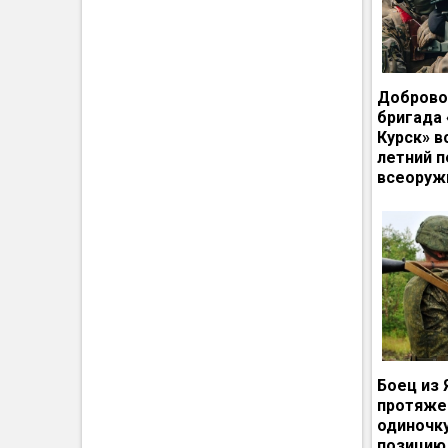
Доброво
бригада
Курск» в
летний п
всеоруж
Боец из 
протяже
одиночк
позицию 