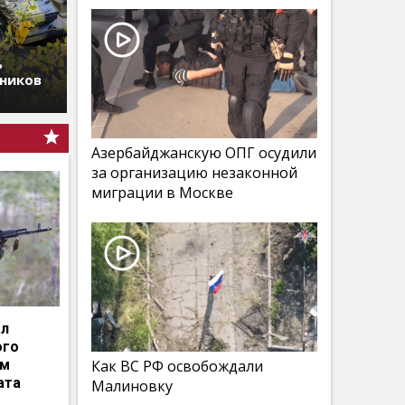
ь
дников
Азербайджанскую ОПГ осудили
за организацию незаконной
миграции в Москве
ал
ого
им
Как ВС РФ освобождали
ата
Малиновку