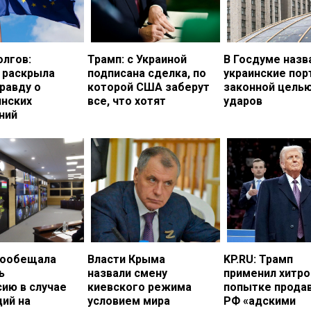
олгов:
Трамп: с Украиной
В Госдуме назв
 раскрыла
подписана сделка, по
украинские по
равду о
которой США заберут
законной цель
инских
все, что хотят
ударов
ний
пообещала
Власти Крыма
KP.RU: Трамп
ь
назвали смену
применил хитро
ию в случае
киевского режима
попытке прода
ий на
условием мира
РФ «адскими