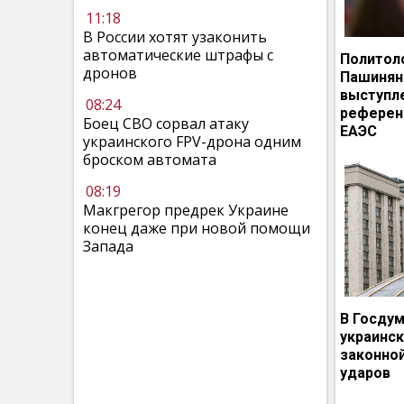
11:18
В России хотят узаконить
автоматические штрафы с
Политол
дронов
Пашинян
выступл
08:24
референ
Боец СВО сорвал атаку
ЕАЭС
украинского FPV-дрона одним
броском автомата
08:19
Макгрегор предрек Украине
конец даже при новой помощи
Запада
В Госдум
украинс
законно
ударов