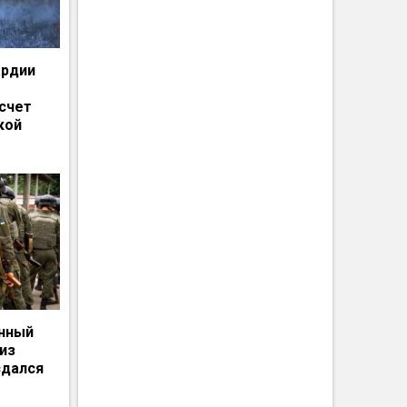
ардии
счет
кой
енный
из
сдался