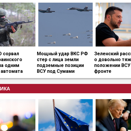
О сорвал
Мощный удар ВКС РФ
Зеленский расс
раинского
стер с лица земли
о довольно тя
на одним
подземные позиции
положении ВСУ
 автомата
ВСУ под Сумами
фронте
ИКА