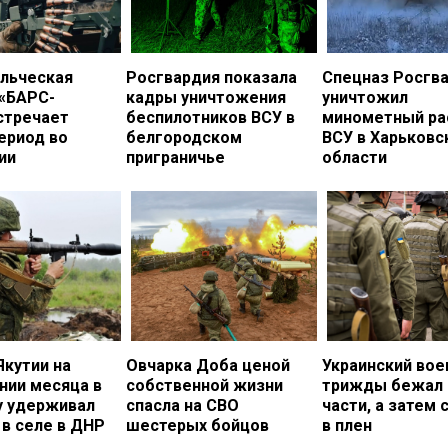
льческая
Росгвардия показала
Спецназ Росгв
 «БАРС-
кадры уничтожения
уничтожил
стречает
беспилотников ВСУ в
минометный ра
ериод во
белгородском
ВСУ в Харьковс
ии
приграничье
области
Якутии на
Овчарка Доба ценой
Украинский во
нии месяца в
собственной жизни
трижды бежал 
у удерживал
спасла на СВО
части, а затем 
в селе в ДНР
шестерых бойцов
в плен