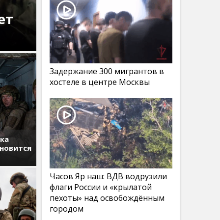
ет
Задержание 300 мигрантов в
хостеле в центре Москвы
тка
ановится
Часов Яр наш: ВДВ водрузили
флаги России и «крылатой
пехоты» над освобождённым
городом