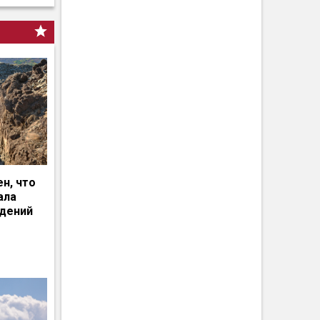
н, что
ала
едений