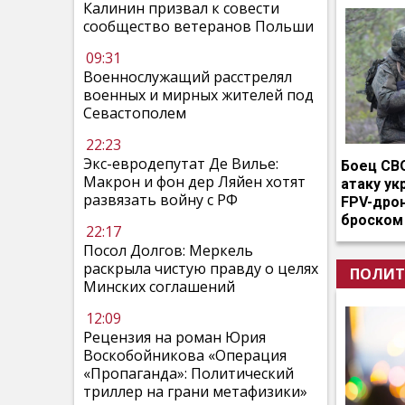
Калинин призвал к совести
сообщество ветеранов Польши
09:31
Военнослужащий расстрелял
военных и мирных жителей под
Севастополем
22:23
Экс-евродепутат Де Вилье:
Боец СВ
Макрон и фон дер Ляйен хотят
атаку ук
развязать войну с РФ
FPV-дро
броском
22:17
Посол Долгов: Меркель
раскрыла чистую правду о целях
ПОЛИТ
Минских соглашений
12:09
Рецензия на роман Юрия
Воскобойникова «Операция
«Пропаганда»: Политический
триллер на грани метафизики»