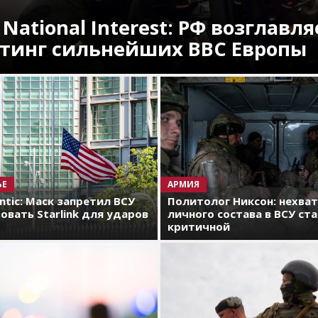
 National Interest: РФ возглавля
тинг сильнейших ВВС Европы
ЬЕ
АРМИЯ
antic: Маск запретил ВСУ
Политолог Никсон: нехва
овать Starlink для ударов
личного состава в ВСУ ст
критичной