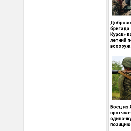
Доброво
бригада
Курск» в
летний п
всеоруж
Боец из 
протяже
одиночк
позицию 