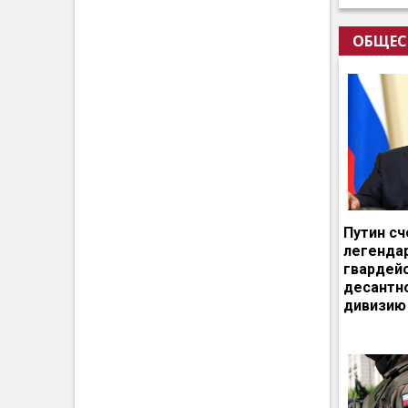
ОБЩЕС
Путин сч
легенда
гвардей
десантн
дивизию