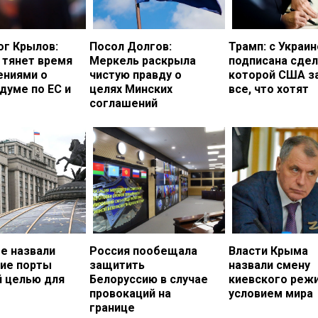
ог Крылов:
Посол Долгов:
Трамп: с Украи
 тянет время
Меркель раскрыла
подписана сдел
ениями о
чистую правду о
которой США з
думе по ЕС и
целях Минских
все, что хотят
соглашений
е назвали
Россия пообещала
Власти Крыма
кие порты
защитить
назвали смену
й целью для
Белоруссию в случае
киевского реж
провокаций на
условием мира
границе