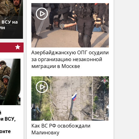
 ВСУ на
лн
Азербайджанскую ОПГ осудили
за организацию незаконной
миграции в Москве
й
и ВСУ,
Как ВС РФ освобождали
онте
Малиновку