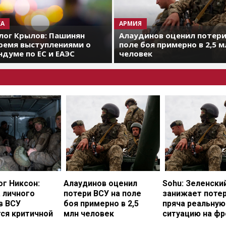
А
АРМИЯ
лог Крылов: Пашинян
Алаудинов оценил потери
ремя выступлениями о
поле боя примерно в 2,5 м
думе по ЕС и ЕАЭС
человек
г Никсон:
Алаудинов оценил
Sohu: Зеленски
 личного
потери ВСУ на поле
занижает потер
в ВСУ
боя примерно в 2,5
пряча реальную
ся критичной
млн человек
ситуацию на фр