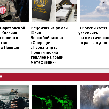
 Саратовской
Рецензия на роман
В России хотят
 Калинин
Юрия
узаконить
к совести
Воскобойникова
автоматически
тво
«Операция
штрафы с дрон
ов Польши
«Пропаганда»:
Политический
триллер на грани
метафизики»
А