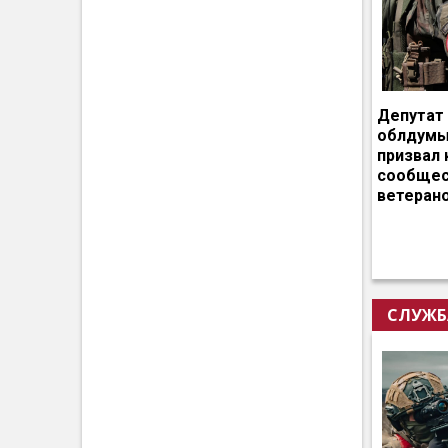
Депутат
облдумы
призвал 
сообщес
ветеран
СЛУЖБ