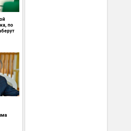
ной
ка, по
аберут
има