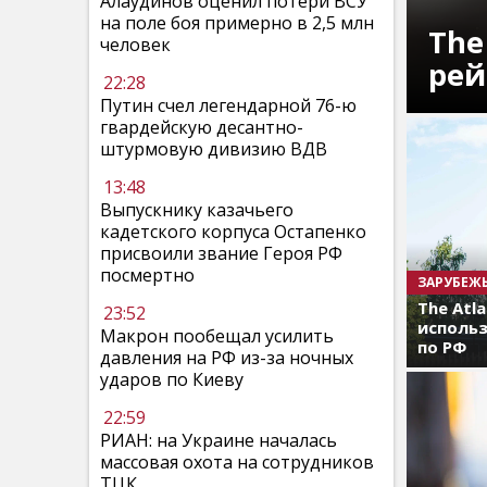
Алаудинов оценил потери ВСУ
на поле боя примерно в 2,5 млн
The
человек
рей
22:28
Путин счел легендарной 76-ю
гвардейскую десантно-
штурмовую дивизию ВДВ
13:48
Выпускнику казачьего
кадетского корпуса Остапенко
присвоили звание Героя РФ
посмертно
ЗАРУБЕЖ
The Atl
23:52
использ
Макрон пообещал усилить
по РФ
давления на РФ из-за ночных
ударов по Киеву
22:59
РИАН: на Украине началась
массовая охота на сотрудников
ТЦК