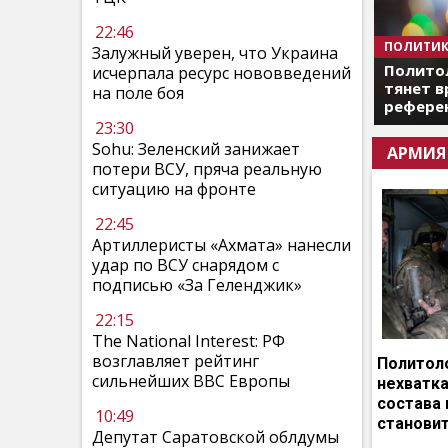
22:46
ПОЛИТИК
Залужный уверен, что Украина
Полито
исчерпала ресурс нововведений
тянет в
на поле боя
референ
23:30
Sohu: Зеленский занижает
АРМИЯ
потери ВСУ, пряча реальную
ситуацию на фронте
22:45
Артиллеристы «Ахмата» нанесли
удар по ВСУ снарядом с
подписью «За Геленджик»
22:15
The National Interest: РФ
возглавляет рейтинг
Политоло
сильнейших ВВС Европы
нехватка
состава 
10:49
становит
Депутат Саратовской облдумы