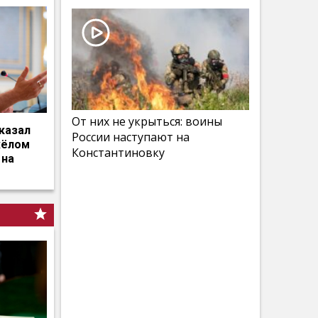
От них не укрыться: воины
казал
России наступают на
жёлом
Константиновку
 на