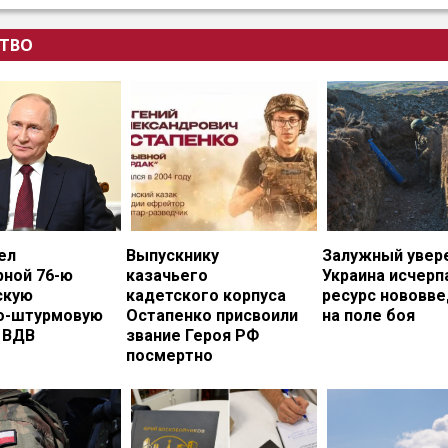
ТВО
ел
Выпускнику
Залужный увере
рной 76-ю
казачьего
Украина исчерп
скую
кадетского корпуса
ресурс нововв
о-штурмовую
Остапенко присвоили
на поле боя
 ВДВ
звание Героя РФ
посмертно