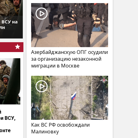
 ВСУ на
лн
Азербайджанскую ОПГ осудили
за организацию незаконной
миграции в Москве
й
и ВСУ,
Как ВС РФ освобождали
онте
Малиновку