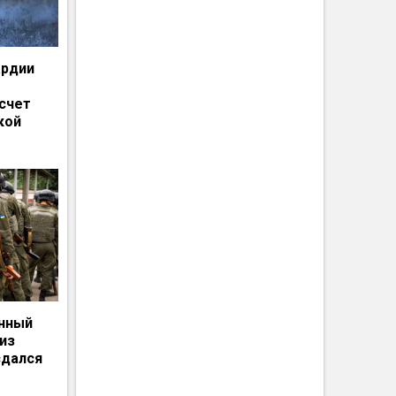
ардии
счет
кой
енный
из
сдался