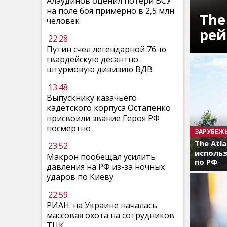
Алаудинов оценил потери ВСУ
на поле боя примерно в 2,5 млн
The
человек
рей
22:28
Путин счел легендарной 76-ю
гвардейскую десантно-
штурмовую дивизию ВДВ
13:48
Выпускнику казачьего
кадетского корпуса Остапенко
присвоили звание Героя РФ
посмертно
ЗАРУБЕЖ
The Atl
23:52
использ
Макрон пообещал усилить
по РФ
давления на РФ из-за ночных
ударов по Киеву
22:59
РИАН: на Украине началась
массовая охота на сотрудников
ТЦК