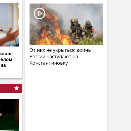
От них не укрыться: воины
казал
России наступают на
жёлом
Константиновку
 на