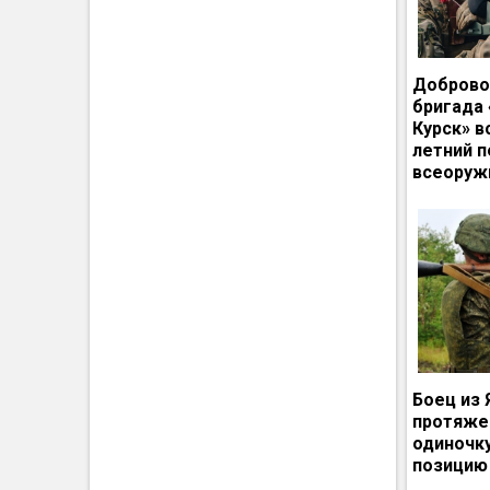
Доброво
бригада
Курск» в
летний п
всеоруж
Боец из 
протяже
одиночк
позицию 