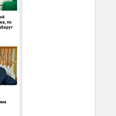
ной
ка, по
аберут
има