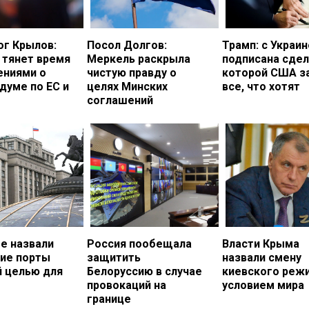
ог Крылов:
Посол Долгов:
Трамп: с Украи
 тянет время
Меркель раскрыла
подписана сдел
ениями о
чистую правду о
которой США з
думе по ЕС и
целях Минских
все, что хотят
соглашений
е назвали
Россия пообещала
Власти Крыма
кие порты
защитить
назвали смену
й целью для
Белоруссию в случае
киевского реж
провокаций на
условием мира
границе