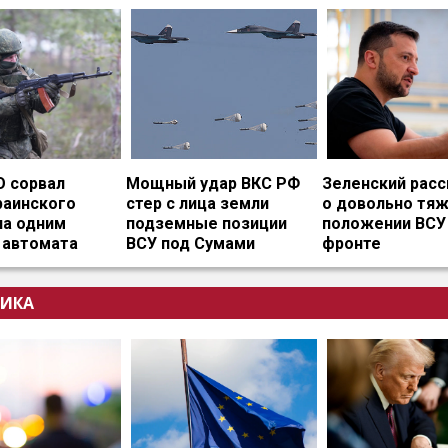
О сорвал
Мощный удар ВКС РФ
Зеленский расс
раинского
стер с лица земли
о довольно тя
на одним
подземные позиции
положении ВСУ
 автомата
ВСУ под Сумами
фронте
ИКА