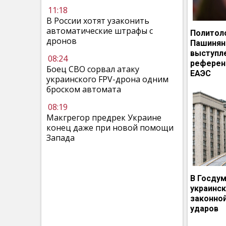
11:18
В России хотят узаконить
автоматические штрафы с
Политол
дронов
Пашинян
выступл
08:24
референ
Боец СВО сорвал атаку
ЕАЭС
украинского FPV-дрона одним
броском автомата
08:19
Макгрегор предрек Украине
конец даже при новой помощи
Запада
В Госдум
украинс
законно
ударов