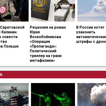
 Саратовской
Рецензия на роман
В России хотят
 Калинин
Юрия
узаконить
к совести
Воскобойникова
автоматически
тво
«Операция
штрафы с дрон
ов Польши
«Пропаганда»:
Политический
триллер на грани
метафизики»
А