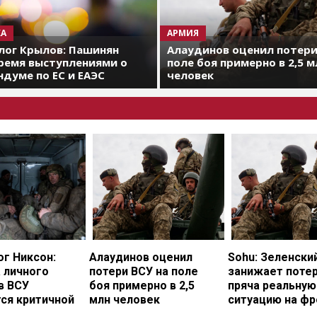
А
АРМИЯ
лог Крылов: Пашинян
Алаудинов оценил потери
ремя выступлениями о
поле боя примерно в 2,5 м
думе по ЕС и ЕАЭС
человек
г Никсон:
Алаудинов оценил
Sohu: Зеленски
 личного
потери ВСУ на поле
занижает потер
в ВСУ
боя примерно в 2,5
пряча реальную
ся критичной
млн человек
ситуацию на фр