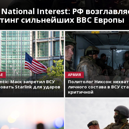
 National Interest: РФ возглавля
тинг сильнейших ВВС Европы
ЬЕ
АРМИЯ
antic: Маск запретил ВСУ
Политолог Никсон: нехва
овать Starlink для ударов
личного состава в ВСУ ст
критичной