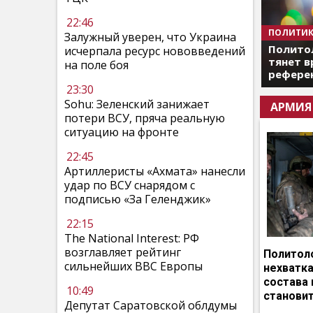
22:46
ПОЛИТИК
Залужный уверен, что Украина
Полито
исчерпала ресурс нововведений
тянет в
на поле боя
референ
23:30
Sohu: Зеленский занижает
АРМИЯ
потери ВСУ, пряча реальную
ситуацию на фронте
22:45
Артиллеристы «Ахмата» нанесли
удар по ВСУ снарядом с
подписью «За Геленджик»
22:15
The National Interest: РФ
возглавляет рейтинг
Политоло
сильнейших ВВС Европы
нехватка
состава 
10:49
становит
Депутат Саратовской облдумы