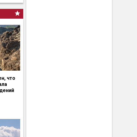
н, что
ала
едений