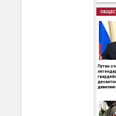
ОБЩЕС
Путин сч
легенда
гвардей
десантн
дивизию