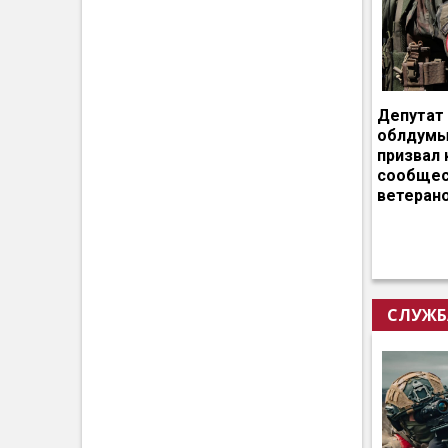
Депутат
облдумы
призвал 
сообщес
ветеран
СЛУЖБ