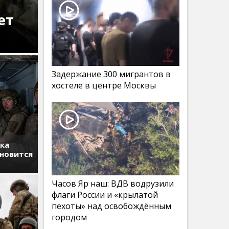
ет
Задержание 300 мигрантов в
хостеле в центре Москвы
тка
ановится
Часов Яр наш: ВДВ водрузили
флаги России и «крылатой
пехоты» над освобождённым
городом