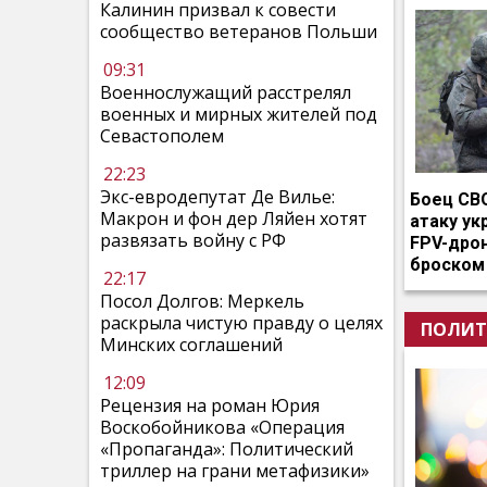
Калинин призвал к совести
сообщество ветеранов Польши
09:31
Военнослужащий расстрелял
военных и мирных жителей под
Севастополем
22:23
Экс-евродепутат Де Вилье:
Боец СВ
Макрон и фон дер Ляйен хотят
атаку ук
развязать войну с РФ
FPV-дро
броском
22:17
Посол Долгов: Меркель
раскрыла чистую правду о целях
ПОЛИТ
Минских соглашений
12:09
Рецензия на роман Юрия
Воскобойникова «Операция
«Пропаганда»: Политический
триллер на грани метафизики»