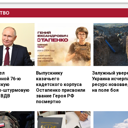
ТВО
ел
Выпускнику
Залужный увере
рной 76-ю
казачьего
Украина исчерп
скую
кадетского корпуса
ресурс нововв
о-штурмовую
Остапенко присвоили
на поле боя
 ВДВ
звание Героя РФ
посмертно