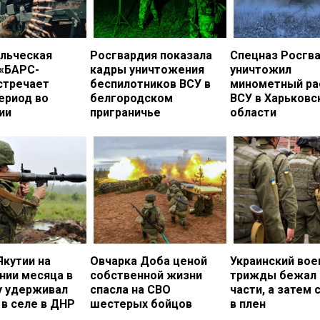
льческая
Росгвардия показала
Спецназ Росгв
 «БАРС-
кадры уничтожения
уничтожил
стречает
беспилотников ВСУ в
минометный ра
ериод во
белгородском
ВСУ в Харьковс
ии
приграничье
области
Якутии на
Овчарка Доба ценой
Украинский во
нии месяца в
собственной жизни
трижды бежал 
у удерживал
спасла на СВО
части, а затем 
в селе в ДНР
шестерых бойцов
в плен