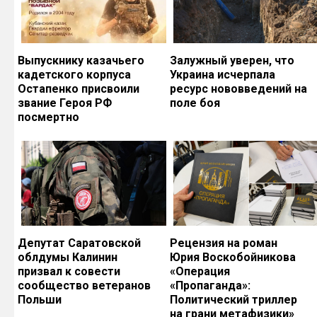
Выпускнику казачьего
Залужный уверен, что
кадетского корпуса
Украина исчерпала
Остапенко присвоили
ресурс нововведений на
звание Героя РФ
поле боя
посмертно
Депутат Саратовской
Рецензия на роман
облдумы Калинин
Юрия Воскобойникова
призвал к совести
«Операция
сообщество ветеранов
«Пропаганда»:
Польши
Политический триллер
на грани метафизики»