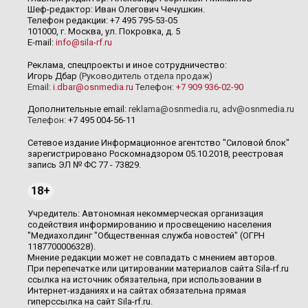
Шеф-редактор: Иван Олегович Чечушкин.
Телефон редакции: +7 495 795-53-05
101000, г. Москва, ул. Покровка, д. 5
E-mail:
info@sila-rf.ru
Реклама, спецпроекты и иное сотрудничество:
Игорь Дбар
(Руководитель отдела продаж)
Email:
i.dbar@osnmedia.ru
Телефон:
+7 909 936-02-90
Дополнительные email:
reklama@osnmedia.ru
,
adv@osnmedia.ru
Телефон:
+7 495 004-56-11
Сетевое издание Информационное агентство "Силовой блок"
зарегистрировано Роскомнадзором 05.10.2018, реестровая
запись ЭЛ № ФС 77 - 73829.
18+
Учредитель: Автономная некоммерческая организация
содействия информированию и просвещению населения
"Медиахолдинг "Общественная служба новостей" (ОГРН
1187700006328).
Мнение редакции может не совпадать с мнением авторов.
При перепечатке или цитировании материалов сайта Sila-rf.ru
ссылка на источник обязательна, при использовании в
Интернет-изданиях и на сайтах обязательна прямая
гиперссылка на сайт Sila-rf.ru.