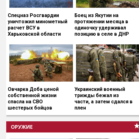
Спецназ Росгвардии
Боец из Якутии на
уничтожил минометный
протяжении месяца в
расчет ВСУ в
одиночку удерживал
Харьковской области
позицию в селе в ДНР
Овчарка Доба ценой
Украинский военный
собственной жизни
трижды бежал из
спасла на СВО
части, а затем сдался в
шестерых бойцов
плен
ОРУЖИЕ