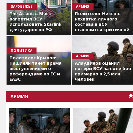
ЗАРУБЕЖЬЕ
АРМИЯ
The Atlantic: Маск
Политолог Никсон:
запретил ВСУ
нехватка личного
использовать Starlink
состава в ВСУ
для ударов по РФ
становится критичной
ПОЛИТИКА
АРМИЯ
Политолог Крылов:
Пашинян тянет время
Алаудинов оценил
выступлениями о
потери ВСУ на поле боя
референдуме по ЕС и
примерно в 2,5 млн
ЕАЭС
человек
АРМИЯ