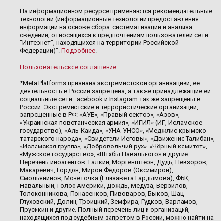
На информационном ресурсе применяются рекомендательные
технологии (информационные технологии предоставления
информации на основе сбора, систематизации и анализа
сведений, относящихся к предпочтениям пользователей сети
"Интернет", находящихся на территории Российской
Федерации)".
Подробнее
.
Пользовательское соглашение
.
*Meta Platforms признана экстремистской организацией, её
деятельность в России запрещена, а также принадлежащие ей
социальные сети Facebook и Instagram так же запрещены в
России. Экстремистские и террористические организации,
запрещенные в РФ: «АУЕ», «Правый сектор», «Азов»,
«Украинская повстанческая армия», «ИГИЛ» (ИГ, Исламское
государство), «Аль-Каида», «УНА-УНСО», «Меджлис крымско-
татарского народа», «Свидетели Иеговы», «Движение Талибан»,
«Исламская группа», «Добровольчий рух», «Чёрный комитет»,
«Мужское государство», «Штабы Навального» и другие.
Перечень иноагентов: Галкин, Моргенштерн, Дудь, Невзоров,
Макаревич, Гордон, Мирон Фёдоров (Оксимирон),
Смольянинов, Монеточка (Елизавета Гардымова), ФБК,
Навальный, Голос Америки, Дождь, Медуза, Верзилов,
Толоконникова, Понасенков, Пивоваров, Быков, Шац,
Глуховский, Долин, Троицкий, Земфира, Гудков, Варламов,
Прусикин и другие. Полный перечень лиц и организаций,
находящихся под судебным запретом в России, можно найти на