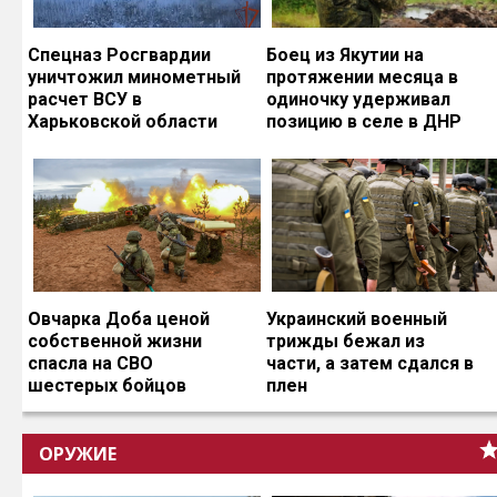
Спецназ Росгвардии
Боец из Якутии на
уничтожил минометный
протяжении месяца в
расчет ВСУ в
одиночку удерживал
Харьковской области
позицию в селе в ДНР
Овчарка Доба ценой
Украинский военный
собственной жизни
трижды бежал из
спасла на СВО
части, а затем сдался в
шестерых бойцов
плен
ОРУЖИЕ