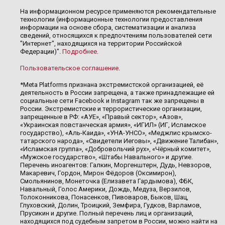
На информационном ресурсе применяются рекомендательные
технологии (информационные технологии предоставления
информации на основе сбора, систематизации и анализа
сведений, относящихся к предпочтениям пользователей сети
"Интернет", находящихся на территории Российской
Федерации)".
Подробнее
.
Пользовательское соглашение
.
*Meta Platforms признана экстремистской организацией, её
деятельность в России запрещена, а также принадлежащие ей
социальные сети Facebook и Instagram так же запрещены в
России. Экстремистские и террористические организации,
запрещенные в РФ: «АУЕ», «Правый сектор», «Азов»,
«Украинская повстанческая армия», «ИГИЛ» (ИГ, Исламское
государство), «Аль-Каида», «УНА-УНСО», «Меджлис крымско-
татарского народа», «Свидетели Иеговы», «Движение Талибан»,
«Исламская группа», «Добровольчий рух», «Чёрный комитет»,
«Мужское государство», «Штабы Навального» и другие.
Перечень иноагентов: Галкин, Моргенштерн, Дудь, Невзоров,
Макаревич, Гордон, Мирон Фёдоров (Оксимирон),
Смольянинов, Монеточка (Елизавета Гардымова), ФБК,
Навальный, Голос Америки, Дождь, Медуза, Верзилов,
Толоконникова, Понасенков, Пивоваров, Быков, Шац,
Глуховский, Долин, Троицкий, Земфира, Гудков, Варламов,
Прусикин и другие. Полный перечень лиц и организаций,
находящихся под судебным запретом в России, можно найти на