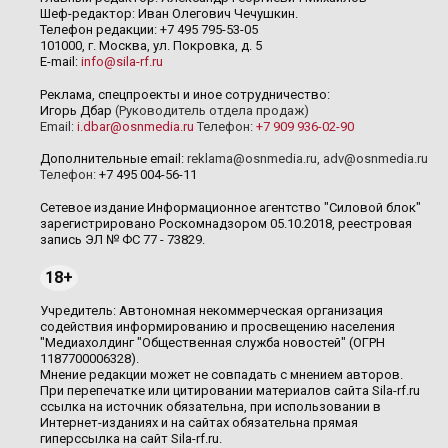
Шеф-редактор: Иван Олегович Чечушкин.
Телефон редакции: +7 495 795-53-05
101000, г. Москва, ул. Покровка, д. 5
E-mail:
info@sila-rf.ru
Реклама, спецпроекты и иное сотрудничество:
Игорь Дбар
(Руководитель отдела продаж)
Email:
i.dbar@osnmedia.ru
Телефон:
+7 909 936-02-90
Дополнительные email:
reklama@osnmedia.ru
,
adv@osnmedia.ru
Телефон:
+7 495 004-56-11
Сетевое издание Информационное агентство "Силовой блок"
зарегистрировано Роскомнадзором 05.10.2018, реестровая
запись ЭЛ № ФС 77 - 73829.
18+
Учредитель: Автономная некоммерческая организация
содействия информированию и просвещению населения
"Медиахолдинг "Общественная служба новостей" (ОГРН
1187700006328).
Мнение редакции может не совпадать с мнением авторов.
При перепечатке или цитировании материалов сайта Sila-rf.ru
ссылка на источник обязательна, при использовании в
Интернет-изданиях и на сайтах обязательна прямая
гиперссылка на сайт Sila-rf.ru.