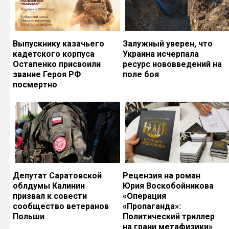
Выпускнику казачьего
Залужный уверен, что
кадетского корпуса
Украина исчерпала
Остапенко присвоили
ресурс нововведений на
звание Героя РФ
поле боя
посмертно
Депутат Саратовской
Рецензия на роман
облдумы Калинин
Юрия Воскобойникова
призвал к совести
«Операция
сообщество ветеранов
«Пропаганда»:
Польши
Политический триллер
на грани метафизики»