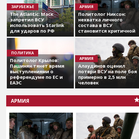
ЗАРУБЕЖЬЕ
АРМИЯ
The Atlantic: Маск
Политолог Никсон:
запретил ВСУ
нехватка личного
использовать Starlink
состава в ВСУ
для ударов по РФ
становится критичной
ПОЛИТИКА
АРМИЯ
Политолог Крылов:
Пашинян тянет время
Алаудинов оценил
выступлениями о
потери ВСУ на поле боя
референдуме по ЕС и
примерно в 2,5 млн
ЕАЭС
человек
АРМИЯ