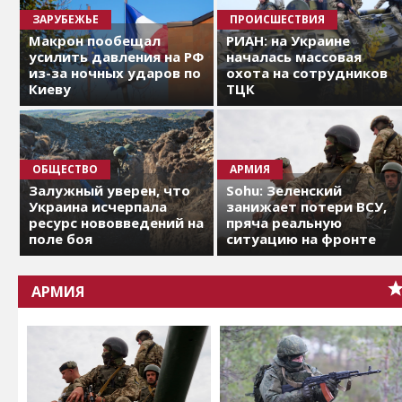
ЗАРУБЕЖЬЕ
ПРОИСШЕСТВИЯ
Макрон пообещал
РИАН: на Украине
усилить давления на РФ
началась массовая
из-за ночных ударов по
охота на сотрудников
Киеву
ТЦК
ОБЩЕСТВО
АРМИЯ
Залужный уверен, что
Sohu: Зеленский
Украина исчерпала
занижает потери ВСУ,
ресурс нововведений на
пряча реальную
поле боя
ситуацию на фронте
АРМИЯ