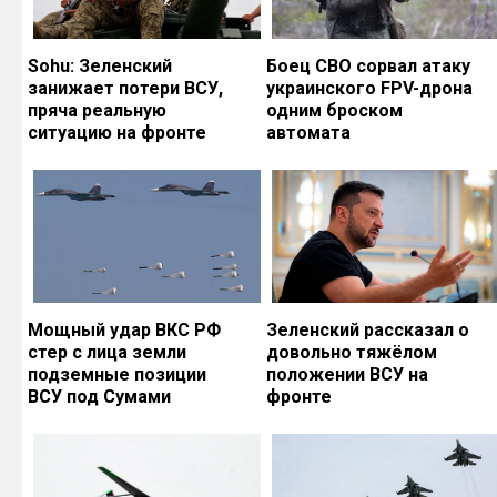
Sohu: Зеленский
Боец СВО сорвал атаку
занижает потери ВСУ,
украинского FPV-дрона
пряча реальную
одним броском
ситуацию на фронте
автомата
Мощный удар ВКС РФ
Зеленский рассказал о
стер с лица земли
довольно тяжёлом
подземные позиции
положении ВСУ на
ВСУ под Сумами
фронте