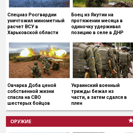
Спецназ Росгвардии
Боец из Якутии на
уничтожил минометный
протяжении месяца в
расчет ВСУ в
одиночку удерживал
Харьковской области
позицию в селе в ДНР
Овчарка Доба ценой
Украинский военный
собственной жизни
трижды бежал из
спасла на СВО
части, а затем сдался в
шестерых бойцов
плен
ОРУЖИЕ