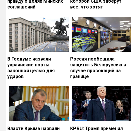
правду о целях Минских
которой США заберут
соглашений
все, что хотят
В Госдуме назвали
Россия пообещала
украинские порты
защитить Белоруссию в
законной целью для
случае провокаций на
ударов
границе
Власти Крыма назвали
KP.RU: Трамп применил