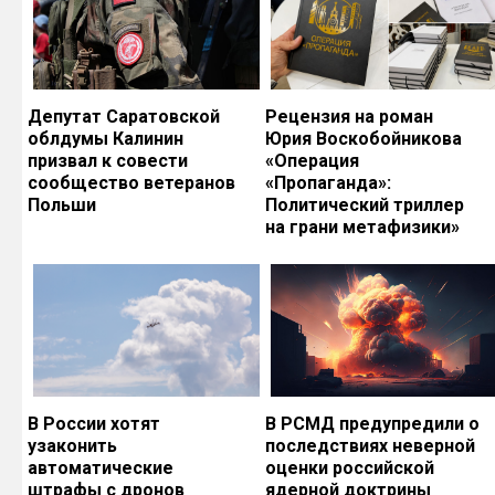
Депутат Саратовской
Рецензия на роман
облдумы Калинин
Юрия Воскобойникова
призвал к совести
«Операция
сообщество ветеранов
«Пропаганда»:
Польши
Политический триллер
на грани метафизики»
В России хотят
В РСМД предупредили о
узаконить
последствиях неверной
автоматические
оценки российской
штрафы с дронов
ядерной доктрины