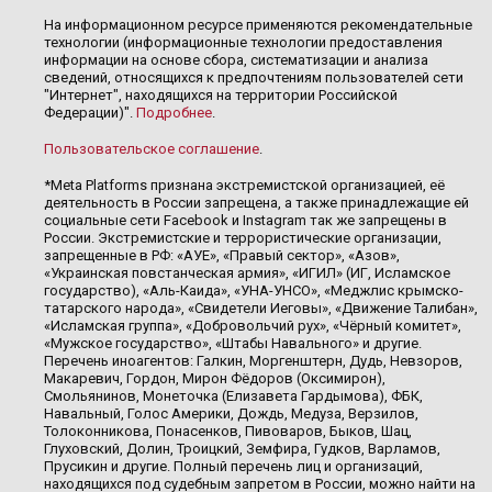
На информационном ресурсе применяются рекомендательные
технологии (информационные технологии предоставления
информации на основе сбора, систематизации и анализа
сведений, относящихся к предпочтениям пользователей сети
"Интернет", находящихся на территории Российской
Федерации)".
Подробнее
.
Пользовательское соглашение
.
*Meta Platforms признана экстремистской организацией, её
деятельность в России запрещена, а также принадлежащие ей
социальные сети Facebook и Instagram так же запрещены в
России. Экстремистские и террористические организации,
запрещенные в РФ: «АУЕ», «Правый сектор», «Азов»,
«Украинская повстанческая армия», «ИГИЛ» (ИГ, Исламское
государство), «Аль-Каида», «УНА-УНСО», «Меджлис крымско-
татарского народа», «Свидетели Иеговы», «Движение Талибан»,
«Исламская группа», «Добровольчий рух», «Чёрный комитет»,
«Мужское государство», «Штабы Навального» и другие.
Перечень иноагентов: Галкин, Моргенштерн, Дудь, Невзоров,
Макаревич, Гордон, Мирон Фёдоров (Оксимирон),
Смольянинов, Монеточка (Елизавета Гардымова), ФБК,
Навальный, Голос Америки, Дождь, Медуза, Верзилов,
Толоконникова, Понасенков, Пивоваров, Быков, Шац,
Глуховский, Долин, Троицкий, Земфира, Гудков, Варламов,
Прусикин и другие. Полный перечень лиц и организаций,
находящихся под судебным запретом в России, можно найти на