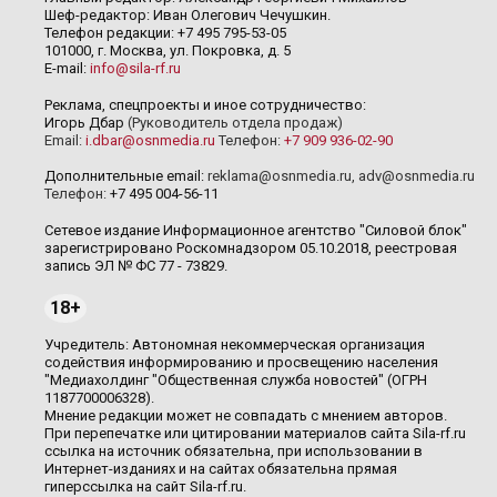
Шеф-редактор: Иван Олегович Чечушкин.
Телефон редакции: +7 495 795-53-05
101000, г. Москва, ул. Покровка, д. 5
E-mail:
info@sila-rf.ru
Реклама, спецпроекты и иное сотрудничество:
Игорь Дбар
(Руководитель отдела продаж)
Email:
i.dbar@osnmedia.ru
Телефон:
+7 909 936-02-90
Дополнительные email:
reklama@osnmedia.ru
,
adv@osnmedia.ru
Телефон:
+7 495 004-56-11
Сетевое издание Информационное агентство "Силовой блок"
зарегистрировано Роскомнадзором 05.10.2018, реестровая
запись ЭЛ № ФС 77 - 73829.
18+
Учредитель: Автономная некоммерческая организация
содействия информированию и просвещению населения
"Медиахолдинг "Общественная служба новостей" (ОГРН
1187700006328).
Мнение редакции может не совпадать с мнением авторов.
При перепечатке или цитировании материалов сайта Sila-rf.ru
ссылка на источник обязательна, при использовании в
Интернет-изданиях и на сайтах обязательна прямая
гиперссылка на сайт Sila-rf.ru.