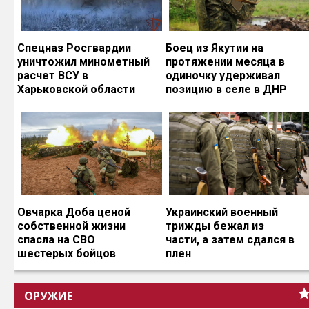
Спецназ Росгвардии
Боец из Якутии на
уничтожил минометный
протяжении месяца в
расчет ВСУ в
одиночку удерживал
Харьковской области
позицию в селе в ДНР
Овчарка Доба ценой
Украинский военный
собственной жизни
трижды бежал из
спасла на СВО
части, а затем сдался в
шестерых бойцов
плен
ОРУЖИЕ