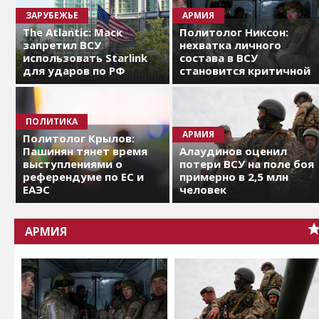
ЗАРУБЕЖЬЕ
АРМИЯ
The Atlantic: Маск
Политолог Никсон:
запретил ВСУ
нехватка личного
использовать Starlink
состава в ВСУ
для ударов по РФ
становится критичной
ПОЛИТИКА
АРМИЯ
Политолог Крылов:
Пашинян тянет время
Алаудинов оценил
выступлениями о
потери ВСУ на поле боя
референдуме по ЕС и
примерно в 2,5 млн
ЕАЭС
человек
АРМИЯ