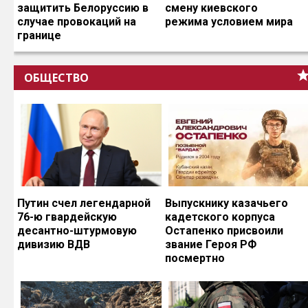
защитить Белоруссию в
смену киевского
случае провокаций на
режима условием мира
границе
ОБЩЕСТВО
Путин счел легендарной
Выпускнику казачьего
76-ю гвардейскую
кадетского корпуса
десантно-штурмовую
Остапенко присвоили
дивизию ВДВ
звание Героя РФ
посмертно