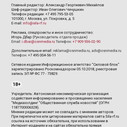
Главный редактор: Александр Георгиевич Михайлов
Шеф-редактор: Иван Олегович Чечушкин.
Телефон редакции: +7 495 795-53-05
101000, г. Москва, ул. Покровка, д. 5
E-mail:
info@sila-rf.ru
Реклама, спецпроекты и иное сотрудничество:
Игорь Дбар
(Руководитель отдела продаж)
Email:
i.dbar@osnmedia.ru
Телефон:
+7 909 936-02-90
Дополнительные email:
reklama@osnmedia.ru
,
adv@osnmedia.ru
Телефон:
+7 495 004-56-11
Сетевое издание Информационное агентство "Силовой блок"
зарегистрировано Роскомнадзором 05.10.2018, реестровая
запись ЭЛ № ФС 77 - 73829.
18+
Учредитель: Автономная некоммерческая организация
содействия информированию и просвещению населения
"Медиахолдинг "Общественная служба новостей" (ОГРН
1187700006328).
Мнение редакции может не совпадать с мнением авторов.
При перепечатке или цитировании материалов сайта Sila-rf.ru
ссылка на источник обязательна, при использовании в
Интернет-изданиях и на сайтах обязательна прямая