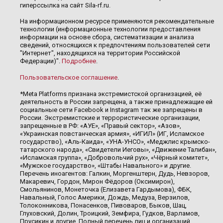
гиперссылка на сайт Sila-rf.ru.
На информационном ресурсе применяются рекомендательные
технологии (информационные технологии предоставления
информации на основе сбора, систематизации и анализа
сведений, относящихся к предпочтениям пользователей сети
"Интернет", находящихся на территории Российской
Федерации)".
Подробнее
.
Пользовательское соглашение
.
*Meta Platforms признана экстремистской организацией, её
деятельность в России запрещена, а также принадлежащие ей
социальные сети Facebook и Instagram так же запрещены в
России. Экстремистские и террористические организации,
запрещенные в РФ: «АУЕ», «Правый сектор», «Азов»,
«Украинская повстанческая армия», «ИГИЛ» (ИГ, Исламское
государство), «Аль-Каида», «УНА-УНСО», «Меджлис крымско-
татарского народа», «Свидетели Иеговы», «Движение Талибан»,
«Исламская группа», «Добровольчий рух», «Чёрный комитет»,
«Мужское государство», «Штабы Навального» и другие.
Перечень иноагентов: Галкин, Моргенштерн, Дудь, Невзоров,
Макаревич, Гордон, Мирон Фёдоров (Оксимирон),
Смольянинов, Монеточка (Елизавета Гардымова), ФБК,
Навальный, Голос Америки, Дождь, Медуза, Верзилов,
Толоконникова, Понасенков, Пивоваров, Быков, Шац,
Глуховский, Долин, Троицкий, Земфира, Гудков, Варламов,
Прусикин и другие. Полный перечень лиц и организаций,