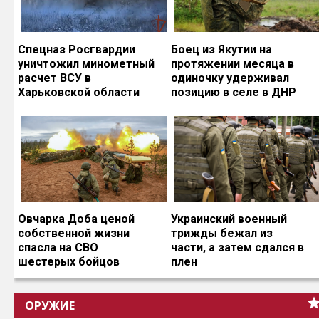
Спецназ Росгвардии
Боец из Якутии на
уничтожил минометный
протяжении месяца в
расчет ВСУ в
одиночку удерживал
Харьковской области
позицию в селе в ДНР
Овчарка Доба ценой
Украинский военный
собственной жизни
трижды бежал из
спасла на СВО
части, а затем сдался в
шестерых бойцов
плен
ОРУЖИЕ