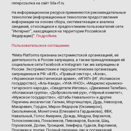
гиперссылка на сайт Sila-rf.ru.
На информационном ресурсе применяются рекомендательные
технологии (информационные технологии предоставления
информации на основе сбора, систематизации и анализа
сведений, относящихся к предпочтениям пользователей сети
"Интернет", находящихся на территории Российской
Федерации)".
Подробнее
.
Пользовательское соглашение
.
*Meta Platforms признана экстремистской организацией, её
деятельность в России запрещена, а также принадлежащие ей
социальные сети Facebook и Instagram так же запрещены в
России. Экстремистские и террористические организации,
запрещенные в РФ: «АУЕ», «Правый сектор», «Азов»,
«Украинская повстанческая армия», «ИГИЛ» (ИГ, Исламское
государство), «Аль-Каида», «УНА-УНСО», «Меджлис крымско-
татарского народа», «Свидетели Иеговы», «Движение Талибан»,
«Исламская группа», «Добровольчий рух», «Чёрный комитет»,
«Мужское государство», «Штабы Навального» и другие.
Перечень иноагентов: Галкин, Моргенштерн, Дудь, Невзоров,
Макаревич, Гордон, Мирон Фёдоров (Оксимирон),
Смольянинов, Монеточка (Елизавета Гардымова), ФБК,
Навальный, Голос Америки, Дождь, Медуза, Верзилов,
Толоконникова, Понасенков, Пивоваров, Быков, Шац,
Глуховский, Долин, Троицкий, Земфира, Гудков, Варламов,
Прусикин и другие. Полный перечень лиц и организаций,