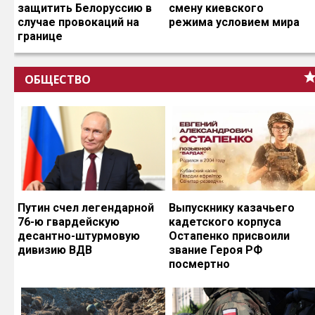
защитить Белоруссию в
смену киевского
случае провокаций на
режима условием мира
границе
ОБЩЕСТВО
Путин счел легендарной
Выпускнику казачьего
76-ю гвардейскую
кадетского корпуса
десантно-штурмовую
Остапенко присвоили
дивизию ВДВ
звание Героя РФ
посмертно