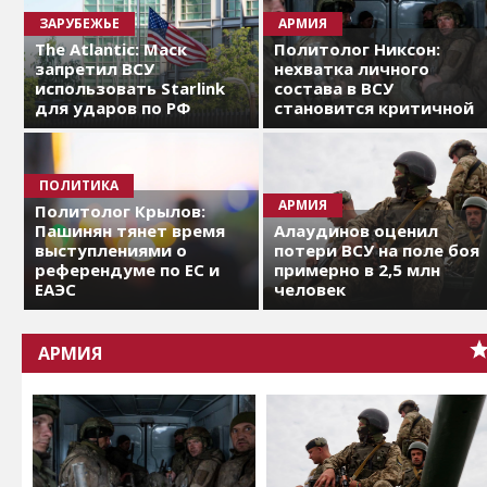
ЗАРУБЕЖЬЕ
АРМИЯ
The Atlantic: Маск
Политолог Никсон:
запретил ВСУ
нехватка личного
использовать Starlink
состава в ВСУ
для ударов по РФ
становится критичной
ПОЛИТИКА
АРМИЯ
Политолог Крылов:
Пашинян тянет время
Алаудинов оценил
выступлениями о
потери ВСУ на поле боя
референдуме по ЕС и
примерно в 2,5 млн
ЕАЭС
человек
АРМИЯ