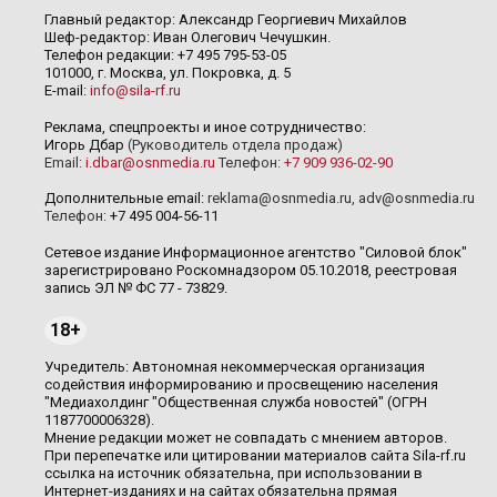
Главный редактор: Александр Георгиевич Михайлов
Шеф-редактор: Иван Олегович Чечушкин.
Телефон редакции: +7 495 795-53-05
101000, г. Москва, ул. Покровка, д. 5
E-mail:
info@sila-rf.ru
Реклама, спецпроекты и иное сотрудничество:
Игорь Дбар
(Руководитель отдела продаж)
Email:
i.dbar@osnmedia.ru
Телефон:
+7 909 936-02-90
Дополнительные email:
reklama@osnmedia.ru
,
adv@osnmedia.ru
Телефон:
+7 495 004-56-11
Сетевое издание Информационное агентство "Силовой блок"
зарегистрировано Роскомнадзором 05.10.2018, реестровая
запись ЭЛ № ФС 77 - 73829.
18+
Учредитель: Автономная некоммерческая организация
содействия информированию и просвещению населения
"Медиахолдинг "Общественная служба новостей" (ОГРН
1187700006328).
Мнение редакции может не совпадать с мнением авторов.
При перепечатке или цитировании материалов сайта Sila-rf.ru
ссылка на источник обязательна, при использовании в
Интернет-изданиях и на сайтах обязательна прямая