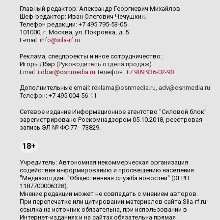
Главный редактор: Александр Георгиевич Михайлов
Шеф-редактор: Иван Олегович Чечушкин.
Телефон редакции: +7 495 795-53-05
101000, г. Москва, ул. Покровка, д. 5
E-mail:
info@sila-rf.ru
Реклама, спецпроекты и иное сотрудничество:
Игорь Дбар
(Руководитель отдела продаж)
Email:
i.dbar@osnmedia.ru
Телефон:
+7 909 936-02-90
Дополнительные email:
reklama@osnmedia.ru
,
adv@osnmedia.ru
Телефон:
+7 495 004-56-11
Сетевое издание Информационное агентство "Силовой блок"
зарегистрировано Роскомнадзором 05.10.2018, реестровая
запись ЭЛ № ФС 77 - 73829.
18+
Учредитель: Автономная некоммерческая организация
содействия информированию и просвещению населения
"Медиахолдинг "Общественная служба новостей" (ОГРН
1187700006328).
Мнение редакции может не совпадать с мнением авторов.
При перепечатке или цитировании материалов сайта Sila-rf.ru
ссылка на источник обязательна, при использовании в
Интернет-изданиях и на сайтах обязательна прямая