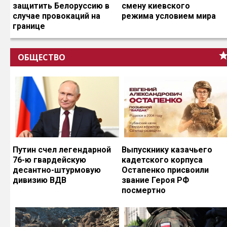
защитить Белоруссию в
смену киевского
случае провокаций на
режима условием мира
границе
ОБЩЕСТВО
Путин счел легендарной
Выпускнику казачьего
76-ю гвардейскую
кадетского корпуса
десантно-штурмовую
Остапенко присвоили
дивизию ВДВ
звание Героя РФ
посмертно