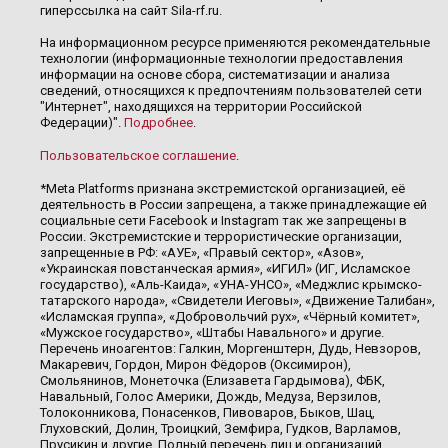
гиперссылка на сайт Sila-rf.ru.
На информационном ресурсе применяются рекомендательные
технологии (информационные технологии предоставления
информации на основе сбора, систематизации и анализа
сведений, относящихся к предпочтениям пользователей сети
"Интернет", находящихся на территории Российской
Федерации)".
Подробнее
.
Пользовательское соглашение
.
*Meta Platforms признана экстремистской организацией, её
деятельность в России запрещена, а также принадлежащие ей
социальные сети Facebook и Instagram так же запрещены в
России. Экстремистские и террористические организации,
запрещенные в РФ: «АУЕ», «Правый сектор», «Азов»,
«Украинская повстанческая армия», «ИГИЛ» (ИГ, Исламское
государство), «Аль-Каида», «УНА-УНСО», «Меджлис крымско-
татарского народа», «Свидетели Иеговы», «Движение Талибан»,
«Исламская группа», «Добровольчий рух», «Чёрный комитет»,
«Мужское государство», «Штабы Навального» и другие.
Перечень иноагентов: Галкин, Моргенштерн, Дудь, Невзоров,
Макаревич, Гордон, Мирон Фёдоров (Оксимирон),
Смольянинов, Монеточка (Елизавета Гардымова), ФБК,
Навальный, Голос Америки, Дождь, Медуза, Верзилов,
Толоконникова, Понасенков, Пивоваров, Быков, Шац,
Глуховский, Долин, Троицкий, Земфира, Гудков, Варламов,
Прусикин и другие. Полный перечень лиц и организаций,