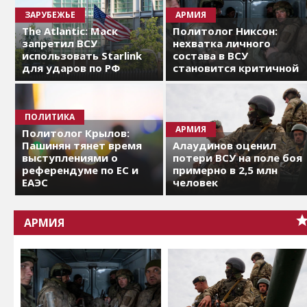
ЗАРУБЕЖЬЕ
АРМИЯ
The Atlantic: Маск
Политолог Никсон:
запретил ВСУ
нехватка личного
использовать Starlink
состава в ВСУ
для ударов по РФ
становится критичной
ПОЛИТИКА
АРМИЯ
Политолог Крылов:
Пашинян тянет время
Алаудинов оценил
выступлениями о
потери ВСУ на поле боя
референдуме по ЕС и
примерно в 2,5 млн
ЕАЭС
человек
АРМИЯ