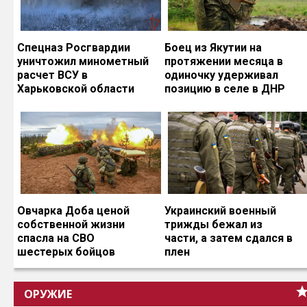
Спецназ Росгвардии
Боец из Якутии на
уничтожил минометный
протяжении месяца в
расчет ВСУ в
одиночку удерживал
Харьковской области
позицию в селе в ДНР
Овчарка Доба ценой
Украинский военный
собственной жизни
трижды бежал из
спасла на СВО
части, а затем сдался в
шестерых бойцов
плен
ОРУЖИЕ