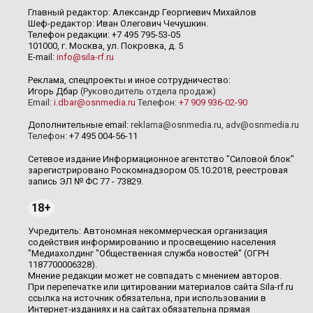
Главный редактор: Александр Георгиевич Михайлов
Шеф-редактор: Иван Олегович Чечушкин.
Телефон редакции: +7 495 795-53-05
101000, г. Москва, ул. Покровка, д. 5
E-mail:
info@sila-rf.ru
Реклама, спецпроекты и иное сотрудничество:
Игорь Дбар
(Руководитель отдела продаж)
Email:
i.dbar@osnmedia.ru
Телефон:
+7 909 936-02-90
Дополнительные email:
reklama@osnmedia.ru
,
adv@osnmedia.ru
Телефон:
+7 495 004-56-11
Сетевое издание Информационное агентство "Силовой блок"
зарегистрировано Роскомнадзором 05.10.2018, реестровая
запись ЭЛ № ФС 77 - 73829.
18+
Учредитель: Автономная некоммерческая организация
содействия информированию и просвещению населения
"Медиахолдинг "Общественная служба новостей" (ОГРН
1187700006328).
Мнение редакции может не совпадать с мнением авторов.
При перепечатке или цитировании материалов сайта Sila-rf.ru
ссылка на источник обязательна, при использовании в
Интернет-изданиях и на сайтах обязательна прямая