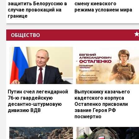
защитить Белоруссию в
смену киевского
случае провокаций на
режима условием мира
границе
ОБЩЕСТВО
Путин счел легендарной
Выпускнику казачьего
76-ю гвардейскую
кадетского корпуса
десантно-штурмовую
Остапенко присвоили
дивизию ВДВ
звание Героя РФ
посмертно