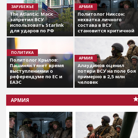
ЗАРУБЕЖЬЕ
АРМИЯ
The Atlantic: Маск
Политолог Никсон:
запретил ВСУ
нехватка личного
использовать Starlink
состава в ВСУ
для ударов по РФ
становится критичной
ПОЛИТИКА
АРМИЯ
Политолог Крылов:
Пашинян тянет время
Алаудинов оценил
выступлениями о
потери ВСУ на поле боя
референдуме по ЕС и
примерно в 2,5 млн
ЕАЭС
человек
АРМИЯ