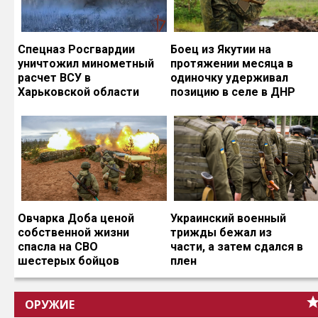
Спецназ Росгвардии
Боец из Якутии на
уничтожил минометный
протяжении месяца в
расчет ВСУ в
одиночку удерживал
Харьковской области
позицию в селе в ДНР
Овчарка Доба ценой
Украинский военный
собственной жизни
трижды бежал из
спасла на СВО
части, а затем сдался в
шестерых бойцов
плен
ОРУЖИЕ