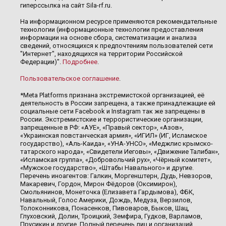
гиперссылка на сайт Sila-rf.ru.
На информационном ресурсе применяются рекомендательные
технологии (информационные технологии предоставления
информации на основе сбора, систематизации и анализа
сведений, относящихся к предпочтениям пользователей сети
"Интернет", находящихся на территории Российской
Федерации)".
Подробнее
.
Пользовательское соглашение
.
*Meta Platforms признана экстремистской организацией, её
деятельность в России запрещена, а также принадлежащие ей
социальные сети Facebook и Instagram так же запрещены в
России. Экстремистские и террористические организации,
запрещенные в РФ: «АУЕ», «Правый сектор», «Азов»,
«Украинская повстанческая армия», «ИГИЛ» (ИГ, Исламское
государство), «Аль-Каида», «УНА-УНСО», «Меджлис крымско-
татарского народа», «Свидетели Иеговы», «Движение Талибан»,
«Исламская группа», «Добровольчий рух», «Чёрный комитет»,
«Мужское государство», «Штабы Навального» и другие.
Перечень иноагентов: Галкин, Моргенштерн, Дудь, Невзоров,
Макаревич, Гордон, Мирон Фёдоров (Оксимирон),
Смольянинов, Монеточка (Елизавета Гардымова), ФБК,
Навальный, Голос Америки, Дождь, Медуза, Верзилов,
Толоконникова, Понасенков, Пивоваров, Быков, Шац,
Глуховский, Долин, Троицкий, Земфира, Гудков, Варламов,
Прусикин и другие. Полный перечень лиц и организаций,