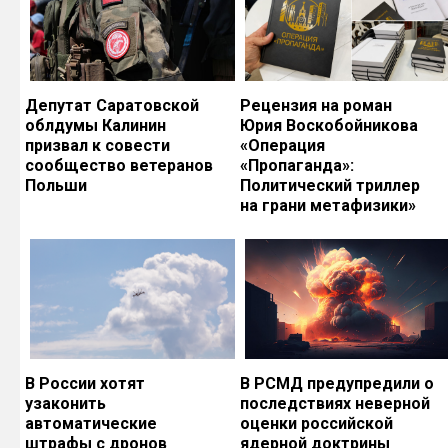
Депутат Саратовской
Рецензия на роман
облдумы Калинин
Юрия Воскобойникова
призвал к совести
«Операция
сообщество ветеранов
«Пропаганда»:
Польши
Политический триллер
на грани метафизики»
В России хотят
В РСМД предупредили о
узаконить
последствиях неверной
автоматические
оценки российской
штрафы с дронов
ядерной доктрины