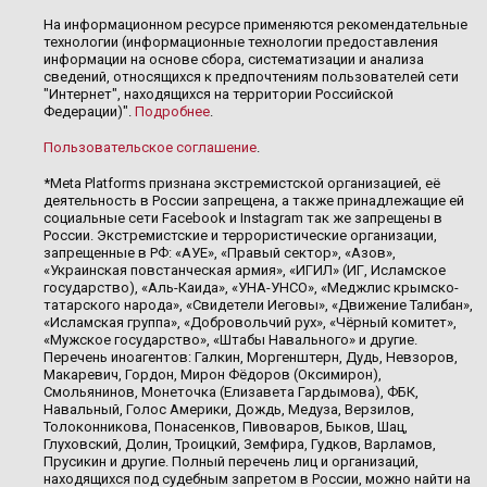
На информационном ресурсе применяются рекомендательные
технологии (информационные технологии предоставления
информации на основе сбора, систематизации и анализа
сведений, относящихся к предпочтениям пользователей сети
"Интернет", находящихся на территории Российской
Федерации)".
Подробнее
.
Пользовательское соглашение
.
*Meta Platforms признана экстремистской организацией, её
деятельность в России запрещена, а также принадлежащие ей
социальные сети Facebook и Instagram так же запрещены в
России. Экстремистские и террористические организации,
запрещенные в РФ: «АУЕ», «Правый сектор», «Азов»,
«Украинская повстанческая армия», «ИГИЛ» (ИГ, Исламское
государство), «Аль-Каида», «УНА-УНСО», «Меджлис крымско-
татарского народа», «Свидетели Иеговы», «Движение Талибан»,
«Исламская группа», «Добровольчий рух», «Чёрный комитет»,
«Мужское государство», «Штабы Навального» и другие.
Перечень иноагентов: Галкин, Моргенштерн, Дудь, Невзоров,
Макаревич, Гордон, Мирон Фёдоров (Оксимирон),
Смольянинов, Монеточка (Елизавета Гардымова), ФБК,
Навальный, Голос Америки, Дождь, Медуза, Верзилов,
Толоконникова, Понасенков, Пивоваров, Быков, Шац,
Глуховский, Долин, Троицкий, Земфира, Гудков, Варламов,
Прусикин и другие. Полный перечень лиц и организаций,
находящихся под судебным запретом в России, можно найти на