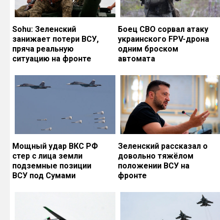
Sohu: Зеленский
Боец СВО сорвал атаку
занижает потери ВСУ,
украинского FPV-дрона
пряча реальную
одним броском
ситуацию на фронте
автомата
Мощный удар ВКС РФ
Зеленский рассказал о
стер с лица земли
довольно тяжёлом
подземные позиции
положении ВСУ на
ВСУ под Сумами
фронте