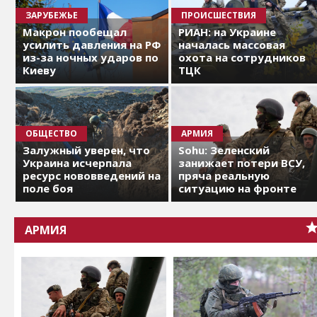
ЗАРУБЕЖЬЕ
ПРОИСШЕСТВИЯ
Макрон пообещал
РИАН: на Украине
усилить давления на РФ
началась массовая
из-за ночных ударов по
охота на сотрудников
Киеву
ТЦК
ОБЩЕСТВО
АРМИЯ
Залужный уверен, что
Sohu: Зеленский
Украина исчерпала
занижает потери ВСУ,
ресурс нововведений на
пряча реальную
поле боя
ситуацию на фронте
АРМИЯ