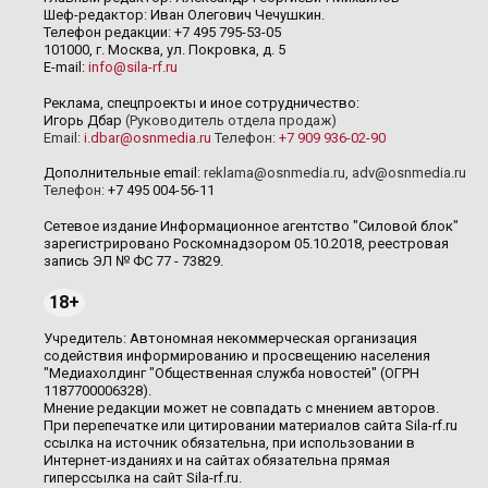
Шеф-редактор: Иван Олегович Чечушкин.
Телефон редакции: +7 495 795-53-05
101000, г. Москва, ул. Покровка, д. 5
E-mail:
info@sila-rf.ru
Реклама, спецпроекты и иное сотрудничество:
Игорь Дбар
(Руководитель отдела продаж)
Email:
i.dbar@osnmedia.ru
Телефон:
+7 909 936-02-90
Дополнительные email:
reklama@osnmedia.ru
,
adv@osnmedia.ru
Телефон:
+7 495 004-56-11
Сетевое издание Информационное агентство "Силовой блок"
зарегистрировано Роскомнадзором 05.10.2018, реестровая
запись ЭЛ № ФС 77 - 73829.
18+
Учредитель: Автономная некоммерческая организация
содействия информированию и просвещению населения
"Медиахолдинг "Общественная служба новостей" (ОГРН
1187700006328).
Мнение редакции может не совпадать с мнением авторов.
При перепечатке или цитировании материалов сайта Sila-rf.ru
ссылка на источник обязательна, при использовании в
Интернет-изданиях и на сайтах обязательна прямая
гиперссылка на сайт Sila-rf.ru.