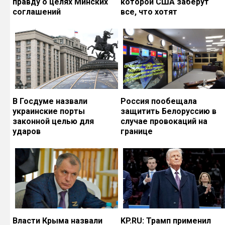
правду о целях Минских
которой США заберут
соглашений
все, что хотят
В Госдуме назвали
Россия пообещала
украинские порты
защитить Белоруссию в
законной целью для
случае провокаций на
ударов
границе
Власти Крыма назвали
KP.RU: Трамп применил