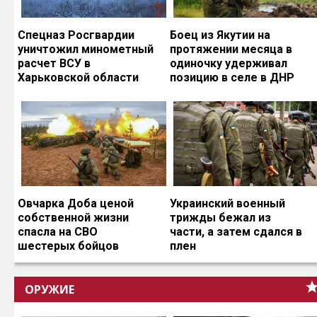
Спецназ Росгвардии
Боец из Якутии на
уничтожил минометный
протяжении месяца в
расчет ВСУ в
одиночку удерживал
Харьковской области
позицию в селе в ДНР
Овчарка Доба ценой
Украинский военный
собственной жизни
трижды бежал из
спасла на СВО
части, а затем сдался в
шестерых бойцов
плен
ОРУЖИЕ