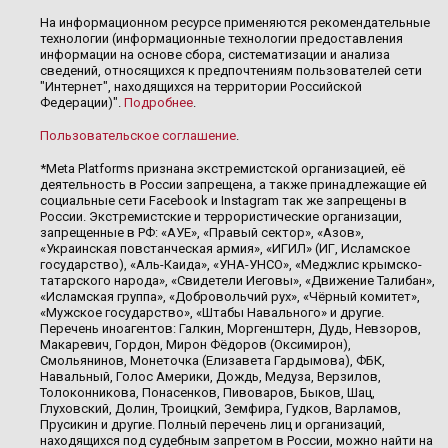
На информационном ресурсе применяются рекомендательные
технологии (информационные технологии предоставления
информации на основе сбора, систематизации и анализа
сведений, относящихся к предпочтениям пользователей сети
"Интернет", находящихся на территории Российской
Федерации)".
Подробнее
.
Пользовательское соглашение
.
*Meta Platforms признана экстремистской организацией, её
деятельность в России запрещена, а также принадлежащие ей
социальные сети Facebook и Instagram так же запрещены в
России. Экстремистские и террористические организации,
запрещенные в РФ: «АУЕ», «Правый сектор», «Азов»,
«Украинская повстанческая армия», «ИГИЛ» (ИГ, Исламское
государство), «Аль-Каида», «УНА-УНСО», «Меджлис крымско-
татарского народа», «Свидетели Иеговы», «Движение Талибан»,
«Исламская группа», «Добровольчий рух», «Чёрный комитет»,
«Мужское государство», «Штабы Навального» и другие.
Перечень иноагентов: Галкин, Моргенштерн, Дудь, Невзоров,
Макаревич, Гордон, Мирон Фёдоров (Оксимирон),
Смольянинов, Монеточка (Елизавета Гардымова), ФБК,
Навальный, Голос Америки, Дождь, Медуза, Верзилов,
Толоконникова, Понасенков, Пивоваров, Быков, Шац,
Глуховский, Долин, Троицкий, Земфира, Гудков, Варламов,
Прусикин и другие. Полный перечень лиц и организаций,
находящихся под судебным запретом в России, можно найти на