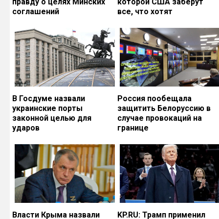
правду о целях Минских
которой США заберут
соглашений
все, что хотят
В Госдуме назвали
Россия пообещала
украинские порты
защитить Белоруссию в
законной целью для
случае провокаций на
ударов
границе
Власти Крыма назвали
KP.RU: Трамп применил