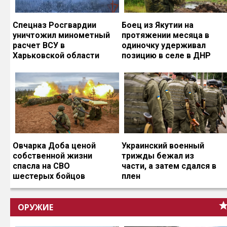
Спецназ Росгвардии
Боец из Якутии на
уничтожил минометный
протяжении месяца в
расчет ВСУ в
одиночку удерживал
Харьковской области
позицию в селе в ДНР
Овчарка Доба ценой
Украинский военный
собственной жизни
трижды бежал из
спасла на СВО
части, а затем сдался в
шестерых бойцов
плен
ОРУЖИЕ