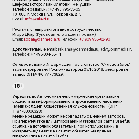
Шеф-редактор: Иван Олегович Чечушкин.
Телефон редакции: +7 495 795-53-05
101000, г. Москва, ул. Покровка, д. 5
E-mail:
info@sila-rf.ru
Реклама, спецпроекты и иное сотрудничество:
Игорь Дбар
(Руководитель отдела продаж)
Email:
i.dbar@osnmedia.ru
Телефон:
+7 909 936-02-90
Дополнительные email:
reklama@osnmedia.ru
,
adv@osnmedia.ru
Телефон:
+7 495 004-56-11
Сетевое издание Информационное агентство "Силовой блок"
зарегистрировано Роскомнадзором 05.10.2018, реестровая
запись ЭЛ № ФС 77 - 73829.
18+
Учредитель: Автономная некоммерческая организация
содействия информированию и просвещению населения
"Медиахолдинг "Общественная служба новостей" (ОГРН
1187700006328).
Мнение редакции может не совпадать с мнением авторов.
При перепечатке или цитировании материалов сайта Sila-rf.ru
ссылка на источник обязательна, при использовании в
Интернет-изданиях и на сайтах обязательна прямая
гиперссылка на сайт Sila-rf.ru.