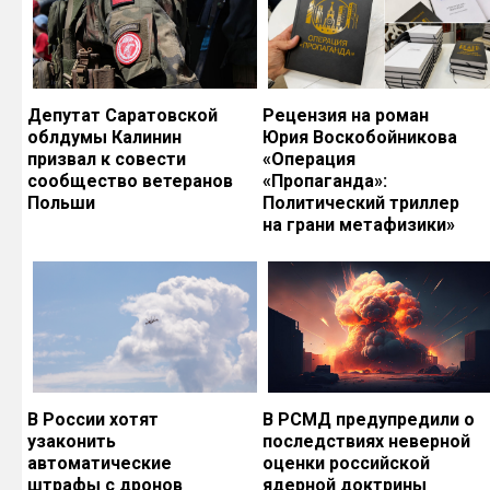
Депутат Саратовской
Рецензия на роман
облдумы Калинин
Юрия Воскобойникова
призвал к совести
«Операция
сообщество ветеранов
«Пропаганда»:
Польши
Политический триллер
на грани метафизики»
В России хотят
В РСМД предупредили о
узаконить
последствиях неверной
автоматические
оценки российской
штрафы с дронов
ядерной доктрины