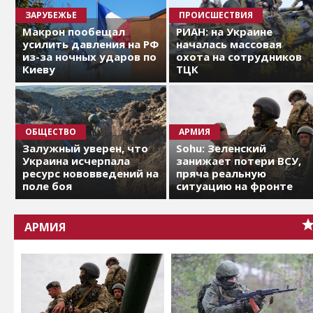
ЗАРУБЕЖЬЕ
ПРОИСШЕСТВИЯ
Макрон пообещал
РИАН: на Украине
усилить давления на РФ
началась массовая
из-за ночных ударов по
охота на сотрудников
Киеву
ТЦК
ОБЩЕСТВО
АРМИЯ
Залужный уверен, что
Sohu: Зеленский
Украина исчерпала
занижает потери ВСУ,
ресурс нововведений на
пряча реальную
поле боя
ситуацию на фронте
АРМИЯ