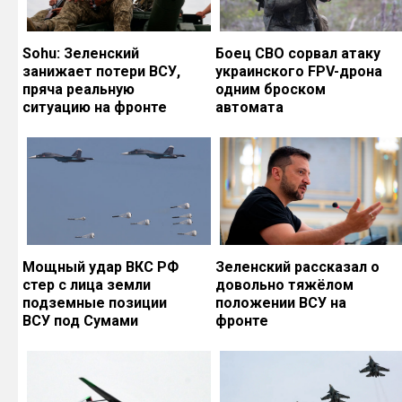
Sohu: Зеленский
Боец СВО сорвал атаку
занижает потери ВСУ,
украинского FPV-дрона
пряча реальную
одним броском
ситуацию на фронте
автомата
Мощный удар ВКС РФ
Зеленский рассказал о
стер с лица земли
довольно тяжёлом
подземные позиции
положении ВСУ на
ВСУ под Сумами
фронте