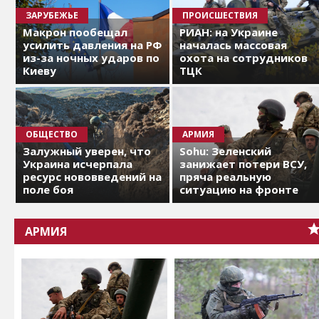
ЗАРУБЕЖЬЕ
ПРОИСШЕСТВИЯ
Макрон пообещал
РИАН: на Украине
усилить давления на РФ
началась массовая
из-за ночных ударов по
охота на сотрудников
Киеву
ТЦК
ОБЩЕСТВО
АРМИЯ
Залужный уверен, что
Sohu: Зеленский
Украина исчерпала
занижает потери ВСУ,
ресурс нововведений на
пряча реальную
поле боя
ситуацию на фронте
АРМИЯ