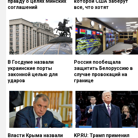
правду о целях Минских
которой США заберут
соглашений
все, что хотят
В Госдуме назвали
Россия пообещала
украинские порты
защитить Белоруссию в
законной целью для
случае провокаций на
ударов
границе
Власти Крыма назвали
KP.RU: Трамп применил