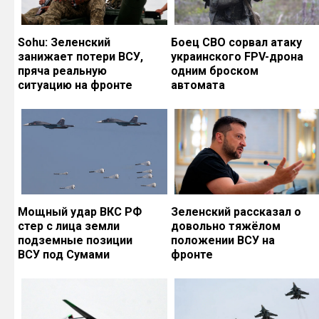
Sohu: Зеленский
Боец СВО сорвал атаку
занижает потери ВСУ,
украинского FPV-дрона
пряча реальную
одним броском
ситуацию на фронте
автомата
Мощный удар ВКС РФ
Зеленский рассказал о
стер с лица земли
довольно тяжёлом
подземные позиции
положении ВСУ на
ВСУ под Сумами
фронте