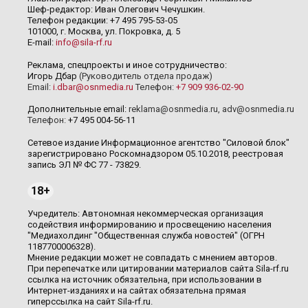
Шеф-редактор: Иван Олегович Чечушкин.
Телефон редакции: +7 495 795-53-05
101000, г. Москва, ул. Покровка, д. 5
E-mail:
info@sila-rf.ru
Реклама, спецпроекты и иное сотрудничество:
Игорь Дбар
(Руководитель отдела продаж)
Email:
i.dbar@osnmedia.ru
Телефон:
+7 909 936-02-90
Дополнительные email:
reklama@osnmedia.ru
,
adv@osnmedia.ru
Телефон:
+7 495 004-56-11
Сетевое издание Информационное агентство "Силовой блок"
зарегистрировано Роскомнадзором 05.10.2018, реестровая
запись ЭЛ № ФС 77 - 73829.
18+
Учредитель: Автономная некоммерческая организация
содействия информированию и просвещению населения
"Медиахолдинг "Общественная служба новостей" (ОГРН
1187700006328).
Мнение редакции может не совпадать с мнением авторов.
При перепечатке или цитировании материалов сайта Sila-rf.ru
ссылка на источник обязательна, при использовании в
Интернет-изданиях и на сайтах обязательна прямая
гиперссылка на сайт Sila-rf.ru.