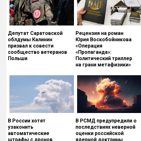
Депутат Саратовской
Рецензия на роман
облдумы Калинин
Юрия Воскобойникова
призвал к совести
«Операция
сообщество ветеранов
«Пропаганда»:
Польши
Политический триллер
на грани метафизики»
В России хотят
В РСМД предупредили о
узаконить
последствиях неверной
автоматические
оценки российской
штрафы с дронов
ядерной доктрины