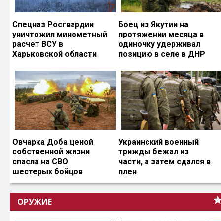
Спецназ Росгвардии
Боец из Якутии на
уничтожил минометный
протяжении месяца в
расчет ВСУ в
одиночку удерживал
Харьковской области
позицию в селе в ДНР
Овчарка Доба ценой
Украинский военный
собственной жизни
трижды бежал из
спасла на СВО
части, а затем сдался в
шестерых бойцов
плен
ОРУЖИЕ