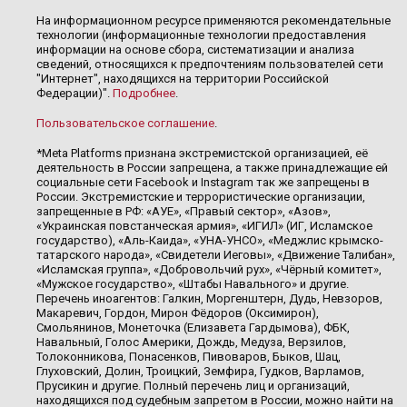
На информационном ресурсе применяются рекомендательные
технологии (информационные технологии предоставления
информации на основе сбора, систематизации и анализа
сведений, относящихся к предпочтениям пользователей сети
"Интернет", находящихся на территории Российской
Федерации)".
Подробнее
.
Пользовательское соглашение
.
*Meta Platforms признана экстремистской организацией, её
деятельность в России запрещена, а также принадлежащие ей
социальные сети Facebook и Instagram так же запрещены в
России. Экстремистские и террористические организации,
запрещенные в РФ: «АУЕ», «Правый сектор», «Азов»,
«Украинская повстанческая армия», «ИГИЛ» (ИГ, Исламское
государство), «Аль-Каида», «УНА-УНСО», «Меджлис крымско-
татарского народа», «Свидетели Иеговы», «Движение Талибан»,
«Исламская группа», «Добровольчий рух», «Чёрный комитет»,
«Мужское государство», «Штабы Навального» и другие.
Перечень иноагентов: Галкин, Моргенштерн, Дудь, Невзоров,
Макаревич, Гордон, Мирон Фёдоров (Оксимирон),
Смольянинов, Монеточка (Елизавета Гардымова), ФБК,
Навальный, Голос Америки, Дождь, Медуза, Верзилов,
Толоконникова, Понасенков, Пивоваров, Быков, Шац,
Глуховский, Долин, Троицкий, Земфира, Гудков, Варламов,
Прусикин и другие. Полный перечень лиц и организаций,
находящихся под судебным запретом в России, можно найти на