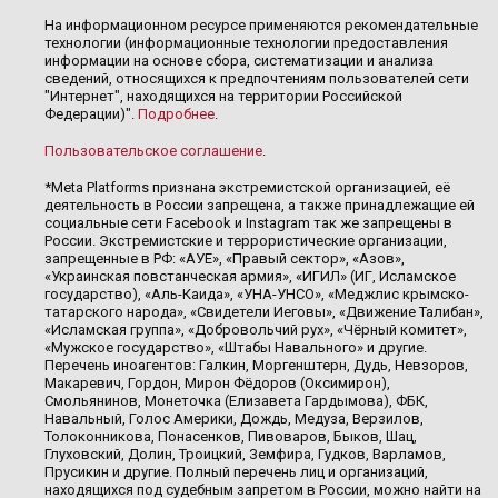
На информационном ресурсе применяются рекомендательные
технологии (информационные технологии предоставления
информации на основе сбора, систематизации и анализа
сведений, относящихся к предпочтениям пользователей сети
"Интернет", находящихся на территории Российской
Федерации)".
Подробнее
.
Пользовательское соглашение
.
*Meta Platforms признана экстремистской организацией, её
деятельность в России запрещена, а также принадлежащие ей
социальные сети Facebook и Instagram так же запрещены в
России. Экстремистские и террористические организации,
запрещенные в РФ: «АУЕ», «Правый сектор», «Азов»,
«Украинская повстанческая армия», «ИГИЛ» (ИГ, Исламское
государство), «Аль-Каида», «УНА-УНСО», «Меджлис крымско-
татарского народа», «Свидетели Иеговы», «Движение Талибан»,
«Исламская группа», «Добровольчий рух», «Чёрный комитет»,
«Мужское государство», «Штабы Навального» и другие.
Перечень иноагентов: Галкин, Моргенштерн, Дудь, Невзоров,
Макаревич, Гордон, Мирон Фёдоров (Оксимирон),
Смольянинов, Монеточка (Елизавета Гардымова), ФБК,
Навальный, Голос Америки, Дождь, Медуза, Верзилов,
Толоконникова, Понасенков, Пивоваров, Быков, Шац,
Глуховский, Долин, Троицкий, Земфира, Гудков, Варламов,
Прусикин и другие. Полный перечень лиц и организаций,
находящихся под судебным запретом в России, можно найти на