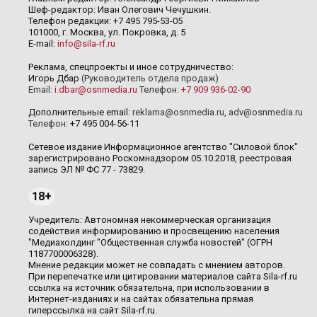
Шеф-редактор: Иван Олегович Чечушкин.
Телефон редакции: +7 495 795-53-05
101000, г. Москва, ул. Покровка, д. 5
E-mail:
info@sila-rf.ru
Реклама, спецпроекты и иное сотрудничество:
Игорь Дбар
(Руководитель отдела продаж)
Email:
i.dbar@osnmedia.ru
Телефон:
+7 909 936-02-90
Дополнительные email:
reklama@osnmedia.ru
,
adv@osnmedia.ru
Телефон:
+7 495 004-56-11
Сетевое издание Информационное агентство "Силовой блок"
зарегистрировано Роскомнадзором 05.10.2018, реестровая
запись ЭЛ № ФС 77 - 73829.
18+
Учредитель: Автономная некоммерческая организация
содействия информированию и просвещению населения
"Медиахолдинг "Общественная служба новостей" (ОГРН
1187700006328).
Мнение редакции может не совпадать с мнением авторов.
При перепечатке или цитировании материалов сайта Sila-rf.ru
ссылка на источник обязательна, при использовании в
Интернет-изданиях и на сайтах обязательна прямая
гиперссылка на сайт Sila-rf.ru.