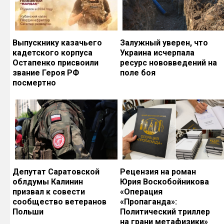
Выпускнику казачьего
Залужный уверен, что
кадетского корпуса
Украина исчерпала
Остапенко присвоили
ресурс нововведений на
звание Героя РФ
поле боя
посмертно
Депутат Саратовской
Рецензия на роман
облдумы Калинин
Юрия Воскобойникова
призвал к совести
«Операция
сообщество ветеранов
«Пропаганда»:
Польши
Политический триллер
на грани метафизики»