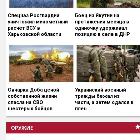
Спецназ Росгвардии
Боец из Якутии на
уничтожил минометный
протяжении месяца в
расчет ВСУ в
одиночку удерживал
Харьковской области
позицию в селе в ДНР
Овчарка Доба ценой
Украинский военный
собственной жизни
трижды бежал из
спасла на СВО
части, а затем сдался в
шестерых бойцов
плен
ОРУЖИЕ