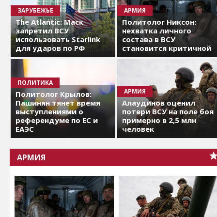
ЗАРУБЕЖЬЕ
АРМИЯ
The Atlantic: Маск
Политолог Никсон:
запретил ВСУ
нехватка личного
использовать Starlink
состава в ВСУ
для ударов по РФ
становится критичной
ПОЛИТИКА
АРМИЯ
Политолог Крылов:
Пашинян тянет время
Алаудинов оценил
выступлениями о
потери ВСУ на поле боя
референдуме по ЕС и
примерно в 2,5 млн
ЕАЭС
человек
АРМИЯ