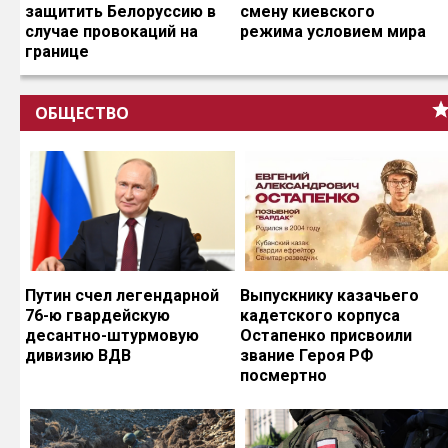
защитить Белоруссию в
смену киевского
случае провокаций на
режима условием мира
границе
ОБЩЕСТВО
Путин счел легендарной
Выпускнику казачьего
76-ю гвардейскую
кадетского корпуса
десантно-штурмовую
Остапенко присвоили
дивизию ВДВ
звание Героя РФ
посмертно