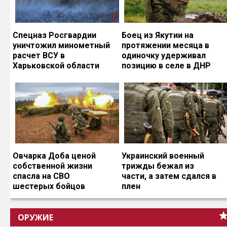
Спецназ Росгвардии
Боец из Якутии на
уничтожил минометный
протяжении месяца в
расчет ВСУ в
одиночку удерживал
Харьковской области
позицию в селе в ДНР
Овчарка Доба ценой
Украинский военный
собственной жизни
трижды бежал из
спасла на СВО
части, а затем сдался в
шестерых бойцов
плен
ОРУЖИЕ