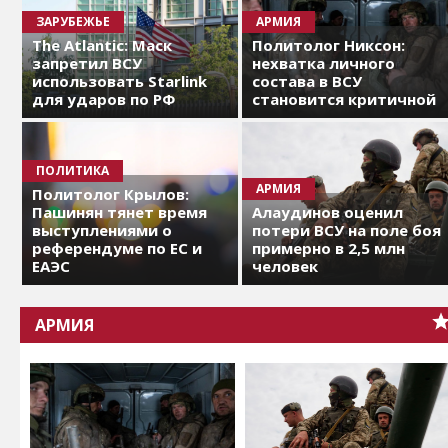
ЗАРУБЕЖЬЕ
АРМИЯ
The Atlantic: Маск
Политолог Никсон:
запретил ВСУ
нехватка личного
использовать Starlink
состава в ВСУ
для ударов по РФ
становится критичной
ПОЛИТИКА
АРМИЯ
Политолог Крылов:
Пашинян тянет время
Алаудинов оценил
выступлениями о
потери ВСУ на поле боя
референдуме по ЕС и
примерно в 2,5 млн
ЕАЭС
человек
АРМИЯ