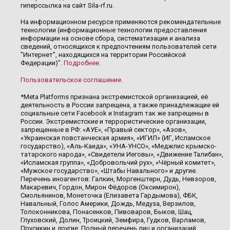
гиперссылка на сайт Sila-rf.ru.
На информационном ресурсе применяются рекомендательные
технологии (информационные технологии предоставления
информации на основе сбора, систематизации и анализа
сведений, относящихся к предпочтениям пользователей сети
"Интернет", находящихся на территории Российской
Федерации)".
Подробнее
.
Пользовательское соглашение
.
*Meta Platforms признана экстремистской организацией, её
деятельность в России запрещена, а также принадлежащие ей
социальные сети Facebook и Instagram так же запрещены в
России. Экстремистские и террористические организации,
запрещенные в РФ: «АУЕ», «Правый сектор», «Азов»,
«Украинская повстанческая армия», «ИГИЛ» (ИГ, Исламское
государство), «Аль-Каида», «УНА-УНСО», «Меджлис крымско-
татарского народа», «Свидетели Иеговы», «Движение Талибан»,
«Исламская группа», «Добровольчий рух», «Чёрный комитет»,
«Мужское государство», «Штабы Навального» и другие.
Перечень иноагентов: Галкин, Моргенштерн, Дудь, Невзоров,
Макаревич, Гордон, Мирон Фёдоров (Оксимирон),
Смольянинов, Монеточка (Елизавета Гардымова), ФБК,
Навальный, Голос Америки, Дождь, Медуза, Верзилов,
Толоконникова, Понасенков, Пивоваров, Быков, Шац,
Глуховский, Долин, Троицкий, Земфира, Гудков, Варламов,
Прусикин и другие. Полный перечень лиц и организаций,