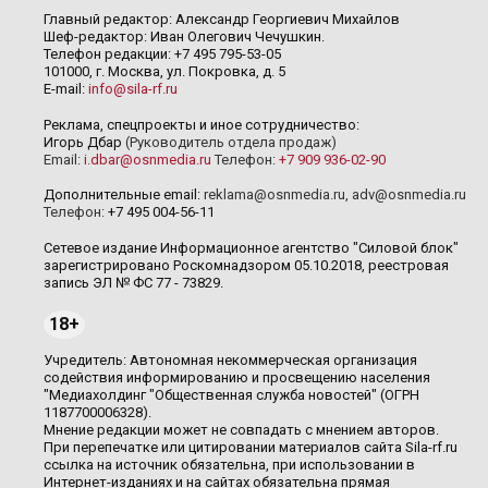
Главный редактор: Александр Георгиевич Михайлов
Шеф-редактор: Иван Олегович Чечушкин.
Телефон редакции: +7 495 795-53-05
101000, г. Москва, ул. Покровка, д. 5
E-mail:
info@sila-rf.ru
Реклама, спецпроекты и иное сотрудничество:
Игорь Дбар
(Руководитель отдела продаж)
Email:
i.dbar@osnmedia.ru
Телефон:
+7 909 936-02-90
Дополнительные email:
reklama@osnmedia.ru
,
adv@osnmedia.ru
Телефон:
+7 495 004-56-11
Сетевое издание Информационное агентство "Силовой блок"
зарегистрировано Роскомнадзором 05.10.2018, реестровая
запись ЭЛ № ФС 77 - 73829.
18+
Учредитель: Автономная некоммерческая организация
содействия информированию и просвещению населения
"Медиахолдинг "Общественная служба новостей" (ОГРН
1187700006328).
Мнение редакции может не совпадать с мнением авторов.
При перепечатке или цитировании материалов сайта Sila-rf.ru
ссылка на источник обязательна, при использовании в
Интернет-изданиях и на сайтах обязательна прямая