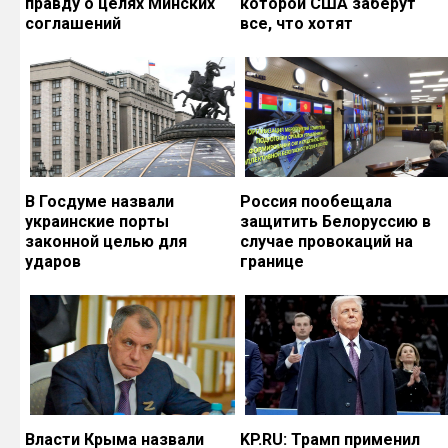
правду о целях Минских
которой США заберут
соглашений
все, что хотят
В Госдуме назвали
Россия пообещала
украинские порты
защитить Белоруссию в
законной целью для
случае провокаций на
ударов
границе
Власти Крыма назвали
KP.RU: Трамп применил