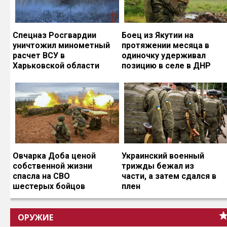
Спецназ Росгвардии
Боец из Якутии на
уничтожил минометный
протяжении месяца в
расчет ВСУ в
одиночку удерживал
Харьковской области
позицию в селе в ДНР
Овчарка Доба ценой
Украинский военный
собственной жизни
трижды бежал из
спасла на СВО
части, а затем сдался в
шестерых бойцов
плен
ОРУЖИЕ