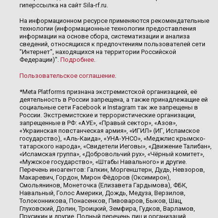
гиперссылка на сайт Sila-rf.ru.
На информационном ресурсе применяются рекомендательные
технологии (информационные технологии предоставления
информации на основе сбора, систематизации и анализа
сведений, относящихся к предпочтениям пользователей сети
"Интернет", находящихся на территории Российской
Федерации)".
Подробнее
.
Пользовательское соглашение
.
*Meta Platforms признана экстремистской организацией, её
деятельность в России запрещена, а также принадлежащие ей
социальные сети Facebook и Instagram так же запрещены в
России. Экстремистские и террористические организации,
запрещенные в РФ: «АУЕ», «Правый сектор», «Азов»,
«Украинская повстанческая армия», «ИГИЛ» (ИГ, Исламское
государство), «Аль-Каида», «УНА-УНСО», «Меджлис крымско-
татарского народа», «Свидетели Иеговы», «Движение Талибан»,
«Исламская группа», «Добровольчий рух», «Чёрный комитет»,
«Мужское государство», «Штабы Навального» и другие.
Перечень иноагентов: Галкин, Моргенштерн, Дудь, Невзоров,
Макаревич, Гордон, Мирон Фёдоров (Оксимирон),
Смольянинов, Монеточка (Елизавета Гардымова), ФБК,
Навальный, Голос Америки, Дождь, Медуза, Верзилов,
Толоконникова, Понасенков, Пивоваров, Быков, Шац,
Глуховский, Долин, Троицкий, Земфира, Гудков, Варламов,
Прусикин и другие. Полный перечень лиц и организаций,