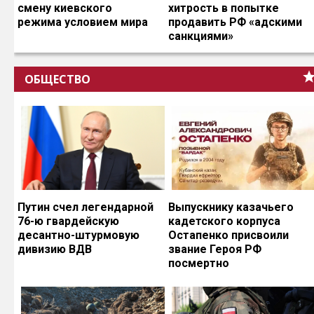
смену киевского
хитрость в попытке
режима условием мира
продавить РФ «адскими
санкциями»
ОБЩЕСТВО
Путин счел легендарной
Выпускнику казачьего
76-ю гвардейскую
кадетского корпуса
десантно-штурмовую
Остапенко присвоили
дивизию ВДВ
звание Героя РФ
посмертно