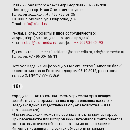
Главный редактор: Александр Георгиевич Михайлов
Шеф-редактор: Иван Олегович Чечушкин.
Телефон редакции: +7 495 795-53-05
101000, г. Москва, ул. Покровка, д. 5
E-mail:
info@sila-rf.ru
Реклама, спецпроекты и иное сотрудничество:
Игорь Дбар
(Руководитель отдела продаж)
Email:
i.dbar@osnmedia.ru
Телефон:
+7 909 936-02-90
Дополнительные email:
reklama@osnmedia.ru
,
adv@osnmedia.ru
Телефон:
+7 495 004-56-11
Сетевое издание Информационное агентство "Силовой блок"
зарегистрировано Роскомнадзором 05.10.2018, реестровая
запись ЭЛ № ФС 77 - 73829.
18+
Учредитель: Автономная некоммерческая организация
содействия информированию и просвещению населения
"Медиахолдинг "Общественная служба новостей" (ОГРН
1187700006328).
Мнение редакции может не совпадать с мнением авторов.
При перепечатке или цитировании материалов сайта Sila-rf.ru
ссылка на источник обязательна, при использовании в
Интернет-изданиях и на сайтах обязательна прямая