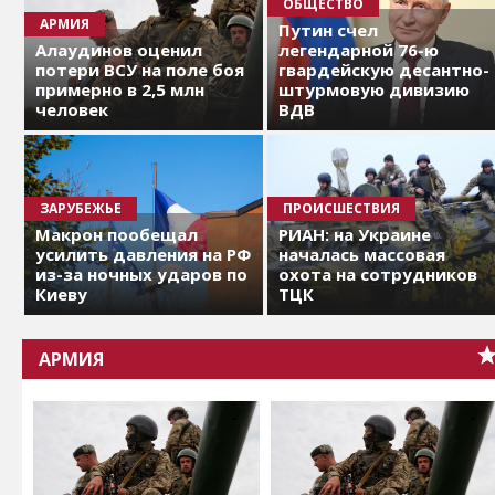
ОБЩЕСТВО
АРМИЯ
Путин счел
Алаудинов оценил
легендарной 76-ю
потери ВСУ на поле боя
гвардейскую десантно-
примерно в 2,5 млн
штурмовую дивизию
человек
ВДВ
ЗАРУБЕЖЬЕ
ПРОИСШЕСТВИЯ
Макрон пообещал
РИАН: на Украине
усилить давления на РФ
началась массовая
из-за ночных ударов по
охота на сотрудников
Киеву
ТЦК
АРМИЯ