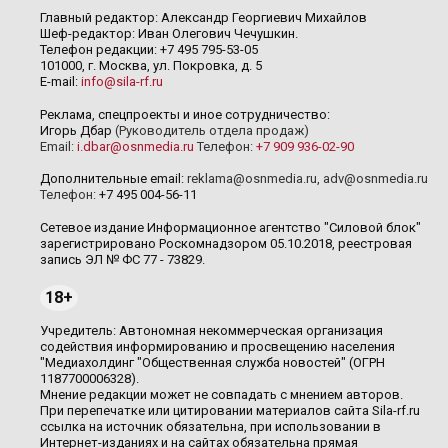
Главный редактор: Александр Георгиевич Михайлов
Шеф-редактор: Иван Олегович Чечушкин.
Телефон редакции: +7 495 795-53-05
101000, г. Москва, ул. Покровка, д. 5
E-mail:
info@sila-rf.ru
Реклама, спецпроекты и иное сотрудничество:
Игорь Дбар
(Руководитель отдела продаж)
Email:
i.dbar@osnmedia.ru
Телефон:
+7 909 936-02-90
Дополнительные email:
reklama@osnmedia.ru
,
adv@osnmedia.ru
Телефон:
+7 495 004-56-11
Сетевое издание Информационное агентство "Силовой блок"
зарегистрировано Роскомнадзором 05.10.2018, реестровая
запись ЭЛ № ФС 77 - 73829.
18+
Учредитель: Автономная некоммерческая организация
содействия информированию и просвещению населения
"Медиахолдинг "Общественная служба новостей" (ОГРН
1187700006328).
Мнение редакции может не совпадать с мнением авторов.
При перепечатке или цитировании материалов сайта Sila-rf.ru
ссылка на источник обязательна, при использовании в
Интернет-изданиях и на сайтах обязательна прямая