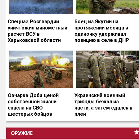
Спецназ Росгвардии
Боец из Якутии на
уничтожил минометный
протяжении месяца в
расчет ВСУ в
одиночку удерживал
Харьковской области
позицию в селе в ДНР
Овчарка Доба ценой
Украинский военный
собственной жизни
трижды бежал из
спасла на СВО
части, а затем сдался в
шестерых бойцов
плен
ОРУЖИЕ