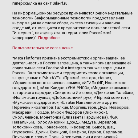
гиперссылка на сайт Sila-rf.ru.
На информационном ресурсе применяются рекомендательные
технологии (информационные технологии предоставления
информации на основе сбора, систематизации и анализа
сведений, относящихся к предпочтениям пользователей сети
"Интернет", находящихся на территории Российской
Федерации)".
Подробнее
.
Пользовательское соглашение
.
*Meta Platforms признана экстремистской организацией, её
деятельность в России запрещена, а также принадлежащие ей
социальные сети Facebook и Instagram так же запрещены в
России. Экстремистские и террористические организации,
запрещенные в РФ: «АУЕ», «Правый сектор», «Азов»,
«Украинская повстанческая армия», «ИГИЛ» (ИГ, Исламское
государство), «Аль-Каида», «УНА-УНСО», «Меджлис крымско-
татарского народа», «Свидетели Иеговы», «Движение Талибан»,
«Исламская группа», «Добровольчий рух», «Чёрный комитет»,
«Мужское государство», «Штабы Навального» и другие.
Перечень иноагентов: Галкин, Моргенштерн, Дудь, Невзоров,
Макаревич, Гордон, Мирон Фёдоров (Оксимирон),
Смольянинов, Монеточка (Елизавета Гардымова), ФБК,
Навальный, Голос Америки, Дождь, Медуза, Верзилов,
Толоконникова, Понасенков, Пивоваров, Быков, Шац,
Глуховский, Долин, Троицкий, Земфира, Гудков, Варламов,
Прусикин и другие. Полный перечень лиц и организаций,