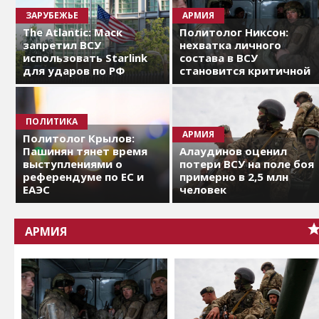
ЗАРУБЕЖЬЕ
АРМИЯ
The Atlantic: Маск
Политолог Никсон:
запретил ВСУ
нехватка личного
использовать Starlink
состава в ВСУ
для ударов по РФ
становится критичной
ПОЛИТИКА
АРМИЯ
Политолог Крылов:
Пашинян тянет время
Алаудинов оценил
выступлениями о
потери ВСУ на поле боя
референдуме по ЕС и
примерно в 2,5 млн
ЕАЭС
человек
АРМИЯ