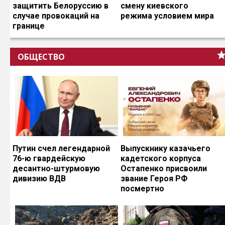
защитить Белоруссию в
смену киевского
случае провокаций на
режима условием мира
границе
ОБЩЕСТВО
Путин счел легендарной
Выпускнику казачьего
76-ю гвардейскую
кадетского корпуса
десантно-штурмовую
Остапенко присвоили
дивизию ВДВ
звание Героя РФ
посмертно