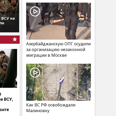
 ВСУ на
лн
Азербайджанскую ОПГ осудили
за организацию незаконной
миграции в Москве
й
и ВСУ,
Как ВС РФ освобождали
онте
Малиновку