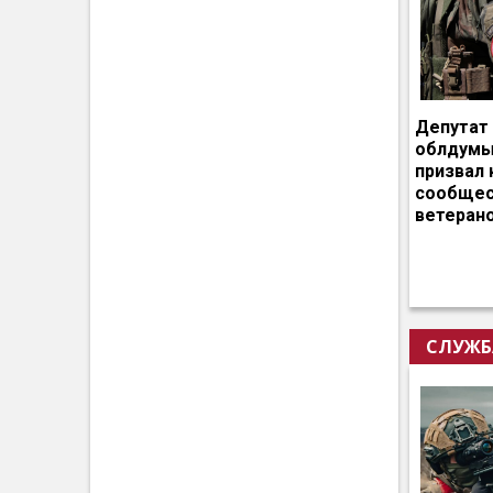
Депутат
облдумы
призвал 
сообщес
ветеран
СЛУЖБ