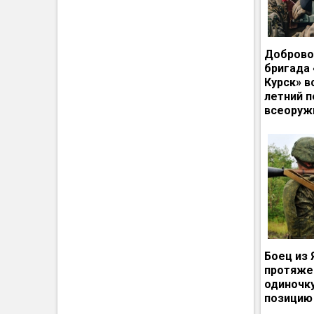
Доброво
бригада
Курск» в
летний п
всеоруж
Боец из 
протяже
одиночк
позицию 