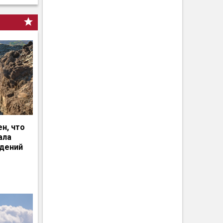
н, что
ала
едений