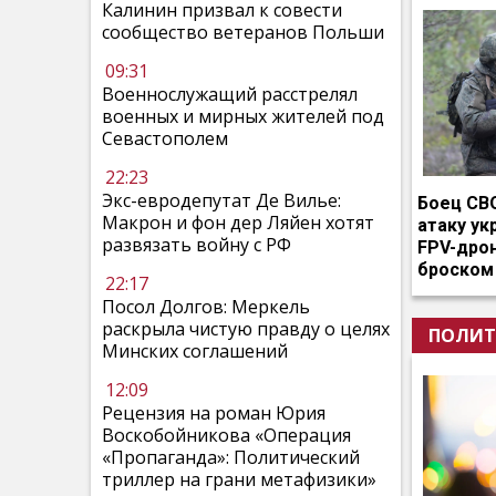
Калинин призвал к совести
сообщество ветеранов Польши
09:31
Военнослужащий расстрелял
военных и мирных жителей под
Севастополем
22:23
Экс-евродепутат Де Вилье:
Боец СВ
Макрон и фон дер Ляйен хотят
атаку ук
развязать войну с РФ
FPV-дро
броском
22:17
Посол Долгов: Меркель
раскрыла чистую правду о целях
ПОЛИТ
Минских соглашений
12:09
Рецензия на роман Юрия
Воскобойникова «Операция
«Пропаганда»: Политический
триллер на грани метафизики»