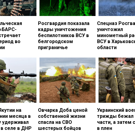
льческая
Росгвардия показала
Спецназ Росгв
 «БАРС-
кадры уничтожения
уничтожил
стречает
беспилотников ВСУ в
минометный ра
ериод во
белгородском
ВСУ в Харьковс
ии
приграничье
области
Якутии на
Овчарка Доба ценой
Украинский во
нии месяца в
собственной жизни
трижды бежал 
у удерживал
спасла на СВО
части, а затем 
в селе в ДНР
шестерых бойцов
в плен