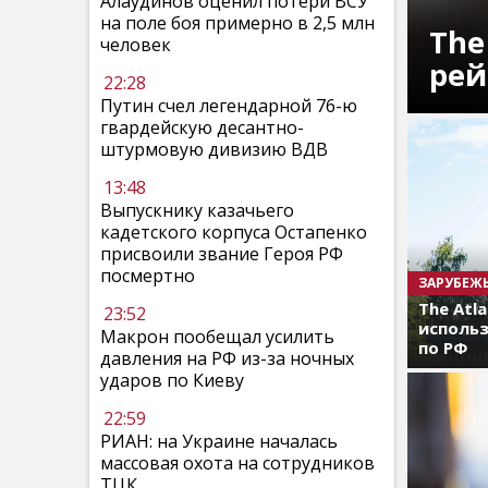
Алаудинов оценил потери ВСУ
на поле боя примерно в 2,5 млн
The
человек
рей
22:28
Путин счел легендарной 76-ю
гвардейскую десантно-
штурмовую дивизию ВДВ
13:48
Выпускнику казачьего
кадетского корпуса Остапенко
присвоили звание Героя РФ
посмертно
ЗАРУБЕЖ
The Atl
23:52
использ
Макрон пообещал усилить
по РФ
давления на РФ из-за ночных
ударов по Киеву
22:59
РИАН: на Украине началась
массовая охота на сотрудников
ТЦК