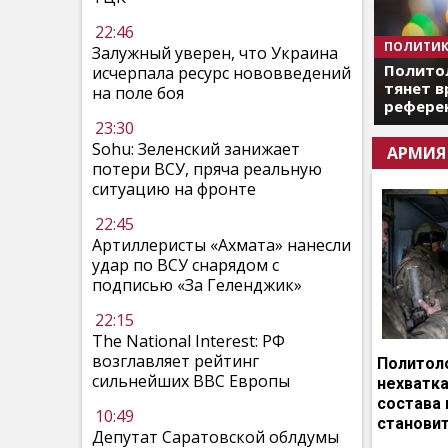
22:46
ПОЛИТИК
Залужный уверен, что Украина
Полито
исчерпала ресурс нововведений
тянет в
на поле боя
референ
23:30
Sohu: Зеленский занижает
АРМИЯ
потери ВСУ, пряча реальную
ситуацию на фронте
22:45
Артиллеристы «Ахмата» нанесли
удар по ВСУ снарядом с
подписью «За Геленджик»
22:15
The National Interest: РФ
возглавляет рейтинг
Политоло
сильнейших ВВС Европы
нехватка
состава 
10:49
становит
Депутат Саратовской облдумы