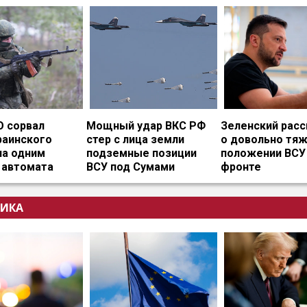
О сорвал
Мощный удар ВКС РФ
Зеленский расс
раинского
стер с лица земли
о довольно тя
на одним
подземные позиции
положении ВСУ
 автомата
ВСУ под Сумами
фронте
ИКА