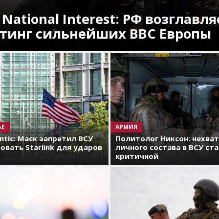
 National Interest: РФ возглавля
тинг сильнейших ВВС Европы
ЬЕ
АРМИЯ
antic: Маск запретил ВСУ
Политолог Никсон: нехва
овать Starlink для ударов
личного состава в ВСУ ст
критичной