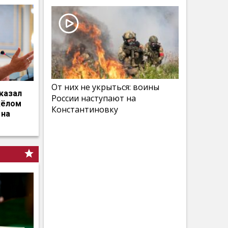
От них не укрыться: воины
казал
России наступают на
жёлом
Константиновку
 на