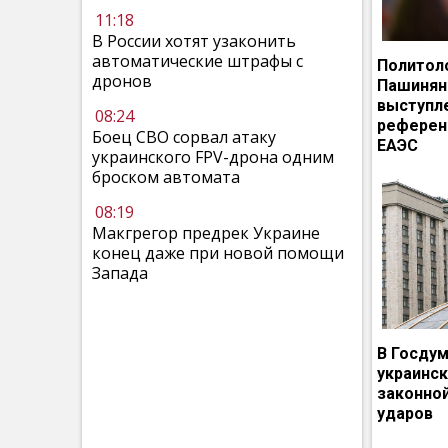
11:18
В России хотят узаконить
автоматические штрафы с
Политол
дронов
Пашинян
выступл
08:24
референ
Боец СВО сорвал атаку
ЕАЭС
украинского FPV-дрона одним
броском автомата
08:19
Макгрегор предрек Украине
конец даже при новой помощи
Запада
В Госдум
украинс
законно
ударов