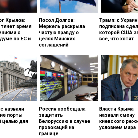
ог Крылов:
Посол Долгов:
Трамп: с Украи
 тянет время
Меркель раскрыла
подписана сдел
ениями о
чистую правду о
которой США з
думе по ЕС и
целях Минских
все, что хотят
соглашений
е назвали
Россия пообещала
Власти Крыма
кие порты
защитить
назвали смену
й целью для
Белоруссию в случае
киевского реж
провокаций на
условием мира
границе