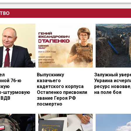
ТВО
ел
Выпускнику
Залужный увере
рной 76-ю
казачьего
Украина исчерп
скую
кадетского корпуса
ресурс нововв
о-штурмовую
Остапенко присвоили
на поле боя
 ВДВ
звание Героя РФ
посмертно