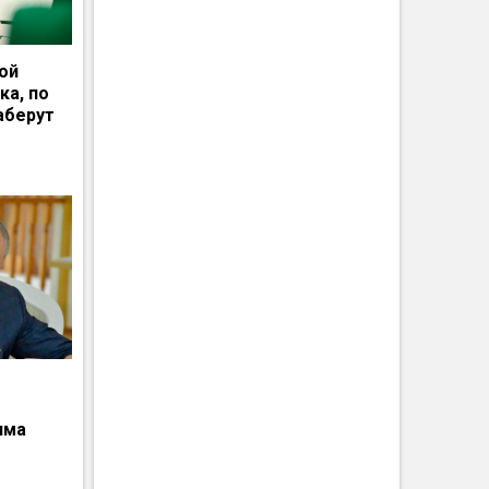
ной
ка, по
аберут
има