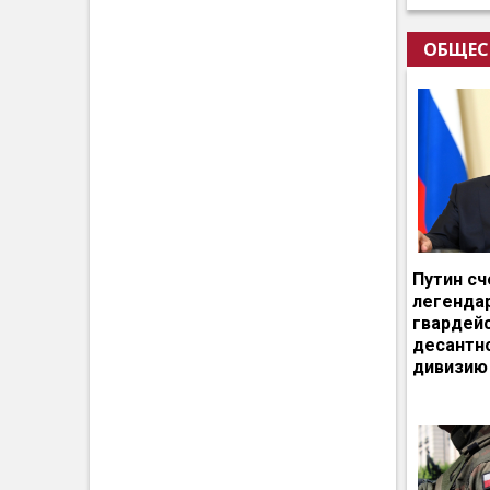
ОБЩЕС
Путин сч
легенда
гвардей
десантн
дивизию