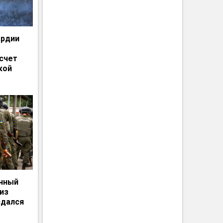
ардии
счет
кой
енный
из
сдался