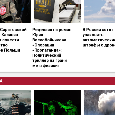
 Саратовской
Рецензия на роман
В России хотят
 Калинин
Юрия
узаконить
к совести
Воскобойникова
автоматически
тво
«Операция
штрафы с дрон
ов Польши
«Пропаганда»:
Политический
триллер на грани
метафизики»
А