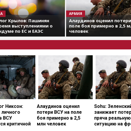
А
АРМИЯ
лог Крылов: Пашинян
Алаудинов оценил потери
ремя выступлениями о
поле боя примерно в 2,5 м
думе по ЕС и ЕАЭС
человек
г Никсон:
Алаудинов оценил
Sohu: Зеленски
 личного
потери ВСУ на поле
занижает потер
в ВСУ
боя примерно в 2,5
пряча реальную
ся критичной
млн человек
ситуацию на фр