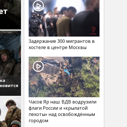
ет
Задержание 300 мигрантов в
хостеле в центре Москвы
тка
ановится
Часов Яр наш: ВДВ водрузили
флаги России и «крылатой
пехоты» над освобождённым
городом