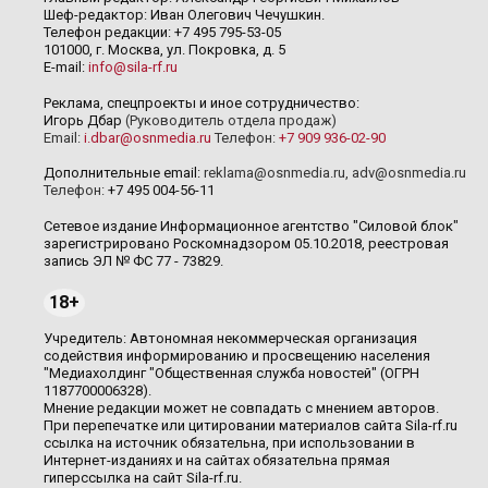
Шеф-редактор: Иван Олегович Чечушкин.
Телефон редакции: +7 495 795-53-05
101000, г. Москва, ул. Покровка, д. 5
E-mail:
info@sila-rf.ru
Реклама, спецпроекты и иное сотрудничество:
Игорь Дбар
(Руководитель отдела продаж)
Email:
i.dbar@osnmedia.ru
Телефон:
+7 909 936-02-90
Дополнительные email:
reklama@osnmedia.ru
,
adv@osnmedia.ru
Телефон:
+7 495 004-56-11
Сетевое издание Информационное агентство "Силовой блок"
зарегистрировано Роскомнадзором 05.10.2018, реестровая
запись ЭЛ № ФС 77 - 73829.
18+
Учредитель: Автономная некоммерческая организация
содействия информированию и просвещению населения
"Медиахолдинг "Общественная служба новостей" (ОГРН
1187700006328).
Мнение редакции может не совпадать с мнением авторов.
При перепечатке или цитировании материалов сайта Sila-rf.ru
ссылка на источник обязательна, при использовании в
Интернет-изданиях и на сайтах обязательна прямая
гиперссылка на сайт Sila-rf.ru.