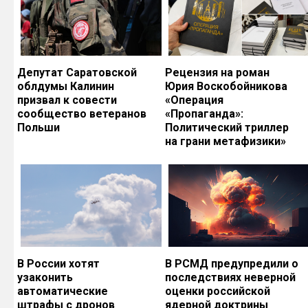
Депутат Саратовской
Рецензия на роман
облдумы Калинин
Юрия Воскобойникова
призвал к совести
«Операция
сообщество ветеранов
«Пропаганда»:
Польши
Политический триллер
на грани метафизики»
В России хотят
В РСМД предупредили о
узаконить
последствиях неверной
автоматические
оценки российской
штрафы с дронов
ядерной доктрины