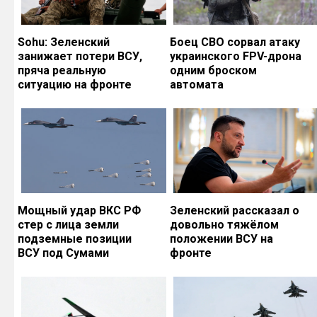
Sohu: Зеленский
Боец СВО сорвал атаку
занижает потери ВСУ,
украинского FPV-дрона
пряча реальную
одним броском
ситуацию на фронте
автомата
Мощный удар ВКС РФ
Зеленский рассказал о
стер с лица земли
довольно тяжёлом
подземные позиции
положении ВСУ на
ВСУ под Сумами
фронте