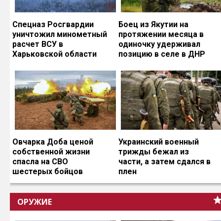
Спецназ Росгвардии
Боец из Якутии на
уничтожил минометный
протяжении месяца в
расчет ВСУ в
одиночку удерживал
Харьковской области
позицию в селе в ДНР
Овчарка Доба ценой
Украинский военный
собственной жизни
трижды бежал из
спасла на СВО
части, а затем сдался в
шестерых бойцов
плен
ОРУЖИЕ