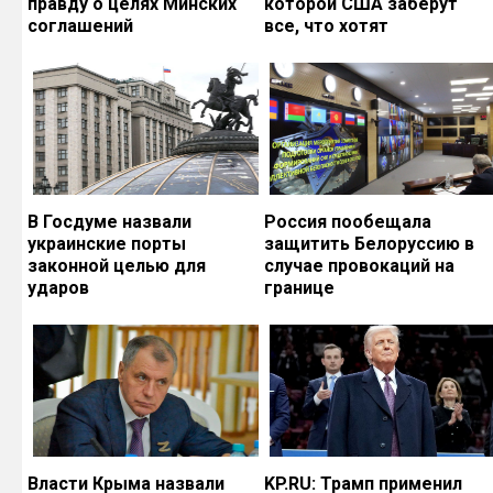
правду о целях Минских
которой США заберут
соглашений
все, что хотят
В Госдуме назвали
Россия пообещала
украинские порты
защитить Белоруссию в
законной целью для
случае провокаций на
ударов
границе
Власти Крыма назвали
KP.RU: Трамп применил