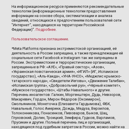
На информационном ресурсе применяются рекомендательные
технологии (информационные технологии предоставления
информации на основе сбора, систематизации и анализа
сведений, относящихся к предпочтениям пользователей сети
"Интернет", находящихся на территории Российской
Федерации)".
Подробнее
.
Пользовательское соглашение
.
*Meta Platforms признана экстремистской организацией, её
деятельность в России запрещена, а также принадлежащие ей
социальные сети Facebook и Instagram так же запрещены в
России. Экстремистские и террористические организации,
запрещенные в РФ: «АУЕ», «Правый сектор», «Азов»,
«Украинская повстанческая армия», «ИГИЛ» (ИГ, Исламское
государство), «Аль-Каида», «УНА-УНСО», «Меджлис крымско-
татарского народа», «Свидетели Иеговы», «Движение Талибан»,
«Исламская группа», «Добровольчий рух», «Чёрный комитет»,
«Мужское государство», «Штабы Навального» и другие.
Перечень иноагентов: Галкин, Моргенштерн, Дудь, Невзоров,
Макаревич, Гордон, Мирон Фёдоров (Оксимирон),
Смольянинов, Монеточка (Елизавета Гардымова), ФБК,
Навальный, Голос Америки, Дождь, Медуза, Верзилов,
Толоконникова, Понасенков, Пивоваров, Быков, Шац,
Глуховский, Долин, Троицкий, Земфира, Гудков, Варламов,
Прусикин и другие. Полный перечень лиц и организаций,
находящихся под судебным запретом в России, можно найти на