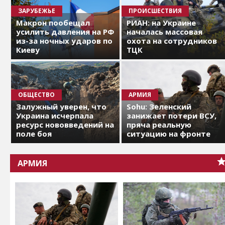
ЗАРУБЕЖЬЕ
ПРОИСШЕСТВИЯ
Макрон пообещал
РИАН: на Украине
усилить давления на РФ
началась массовая
из-за ночных ударов по
охота на сотрудников
Киеву
ТЦК
ОБЩЕСТВО
АРМИЯ
Залужный уверен, что
Sohu: Зеленский
Украина исчерпала
занижает потери ВСУ,
ресурс нововведений на
пряча реальную
поле боя
ситуацию на фронте
АРМИЯ