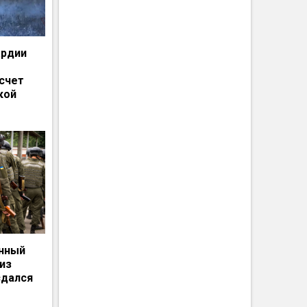
ардии
счет
кой
енный
из
сдался