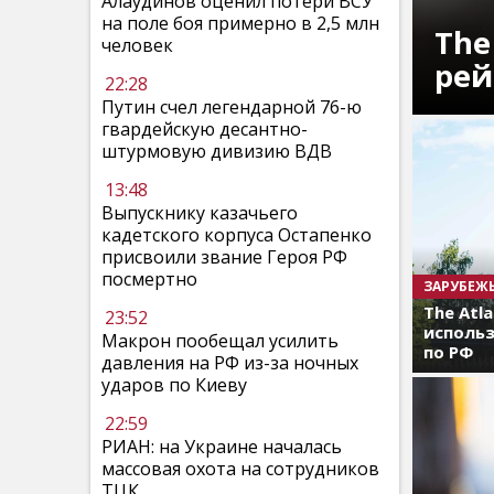
Алаудинов оценил потери ВСУ
на поле боя примерно в 2,5 млн
The
человек
рей
22:28
Путин счел легендарной 76-ю
гвардейскую десантно-
штурмовую дивизию ВДВ
13:48
Выпускнику казачьего
кадетского корпуса Остапенко
присвоили звание Героя РФ
посмертно
ЗАРУБЕЖ
The Atl
23:52
использ
Макрон пообещал усилить
по РФ
давления на РФ из-за ночных
ударов по Киеву
22:59
РИАН: на Украине началась
массовая охота на сотрудников
ТЦК