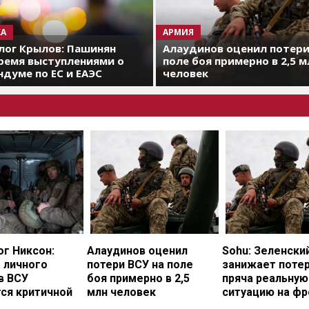
А
АРМИЯ
лог Крылов: Пашинян
Алаудинов оценил потери
ремя выступлениями о
поле боя примерно в 2,5 м
думе по ЕС и ЕАЭС
человек
г Никсон:
Алаудинов оценил
Sohu: Зеленски
 личного
потери ВСУ на поле
занижает потер
в ВСУ
боя примерно в 2,5
пряча реальную
ся критичной
млн человек
ситуацию на фр