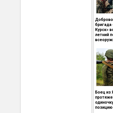
Доброво
бригада
Курск» в
летний п
всеоруж
Боец из 
протяже
одиночк
позицию 