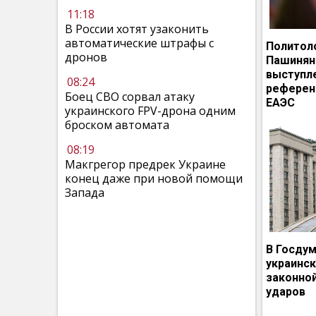
11:18
В России хотят узаконить
автоматические штрафы с
Политол
дронов
Пашинян
выступл
08:24
референ
Боец СВО сорвал атаку
ЕАЭС
украинского FPV-дрона одним
броском автомата
08:19
Макгрегор предрек Украине
конец даже при новой помощи
Запада
В Госдум
украинс
законно
ударов