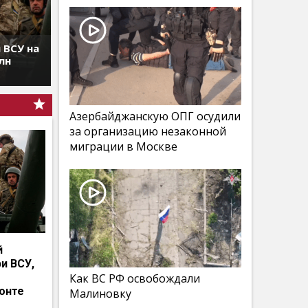
 ВСУ на
лн
Азербайджанскую ОПГ осудили
за организацию незаконной
миграции в Москве
й
и ВСУ,
Как ВС РФ освобождали
онте
Малиновку