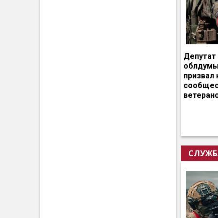
Депутат
облдумы
призвал 
сообщес
ветеран
СЛУЖБ