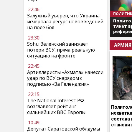
22:46
ПОЛИТИК
Залужный уверен, что Украина
Полито
исчерпала ресурс нововведений
тянет в
на поле боя
референ
23:30
Sohu: Зеленский занижает
АРМИЯ
потери ВСУ, пряча реальную
ситуацию на фронте
22:45
Артиллеристы «Ахмата» нанесли
удар по ВСУ снарядом с
подписью «За Геленджик»
22:15
The National Interest: РФ
возглавляет рейтинг
Политоло
сильнейших ВВС Европы
нехватка
состава 
10:49
становит
Депутат Саратовской облдумы