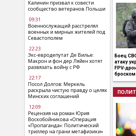
Калинин призвал к совести
сообщество ветеранов Польши
09:31
Военнослужащий расстрелял
военных и мирных жителей под
Севастополем
22:23
Экс-евродепутат Де Вилье:
Боец СВ
Макрон и фон дер Ляйен хотят
атаку ук
развязать войну с РФ
FPV-дро
броском
22:17
Посол Долгов: Меркель
раскрыла чистую правду о целях
ПОЛИТ
Минских соглашений
12:09
Рецензия на роман Юрия
Воскобойникова «Операция
«Пропаганда»: Политический
триллер на грани метафизики»