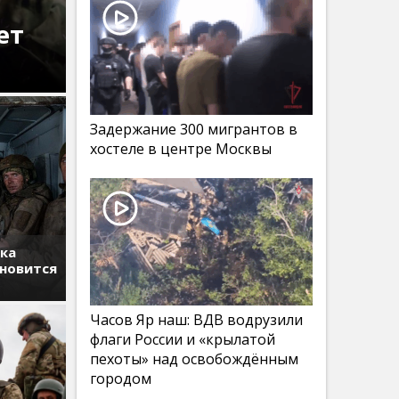
ет
Задержание 300 мигрантов в
хостеле в центре Москвы
тка
ановится
Часов Яр наш: ВДВ водрузили
флаги России и «крылатой
пехоты» над освобождённым
городом