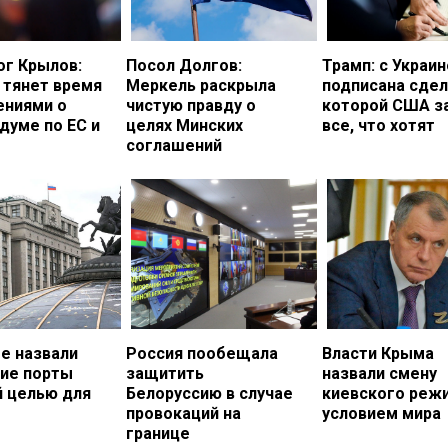
ог Крылов:
Посол Долгов:
Трамп: с Украи
 тянет время
Меркель раскрыла
подписана сдел
ениями о
чистую правду о
которой США з
думе по ЕС и
целях Минских
все, что хотят
соглашений
е назвали
Россия пообещала
Власти Крыма
кие порты
защитить
назвали смену
й целью для
Белоруссию в случае
киевского реж
провокаций на
условием мира
границе