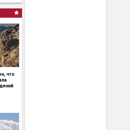
н, что
ала
едений