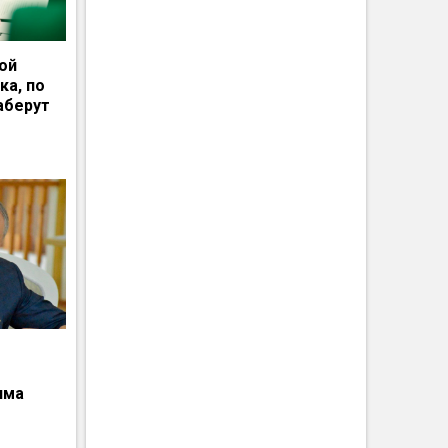
ной
ка, по
аберут
има