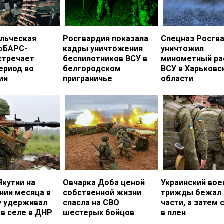
льческая
Росгвардия показала
Спецназ Росгв
 «БАРС-
кадры уничтожения
уничтожил
стречает
беспилотников ВСУ в
минометный ра
ериод во
белгородском
ВСУ в Харьковс
ии
приграничье
области
Якутии на
Овчарка Доба ценой
Украинский во
нии месяца в
собственной жизни
трижды бежал 
у удерживал
спасла на СВО
части, а затем 
в селе в ДНР
шестерых бойцов
в плен