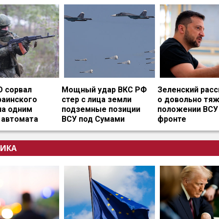
О сорвал
Мощный удар ВКС РФ
Зеленский расс
раинского
стер с лица земли
о довольно тя
на одним
подземные позиции
положении ВСУ
 автомата
ВСУ под Сумами
фронте
ИКА