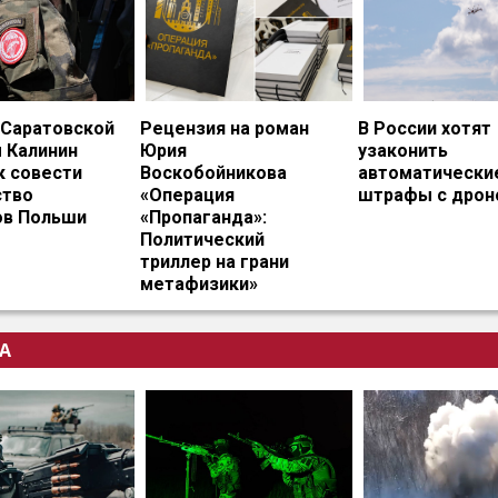
 Саратовской
Рецензия на роман
В России хотят
 Калинин
Юрия
узаконить
к совести
Воскобойникова
автоматически
тво
«Операция
штрафы с дрон
ов Польши
«Пропаганда»:
Политический
триллер на грани
метафизики»
А