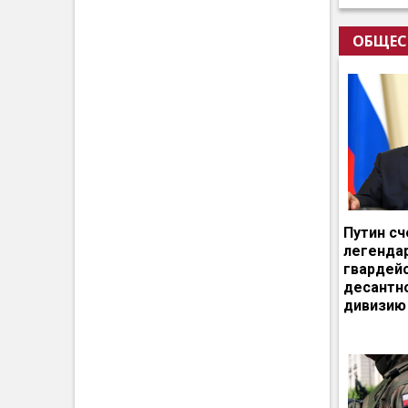
ОБЩЕС
Путин сч
легенда
гвардей
десантн
дивизию