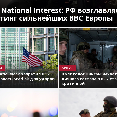
 National Interest: РФ возглавля
тинг сильнейших ВВС Европы
ЬЕ
АРМИЯ
antic: Маск запретил ВСУ
Политолог Никсон: нехва
овать Starlink для ударов
личного состава в ВСУ ст
критичной