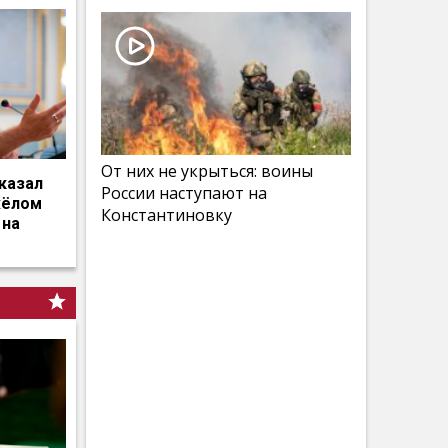
От них не укрыться: воины
казал
России наступают на
жёлом
Константиновку
 на