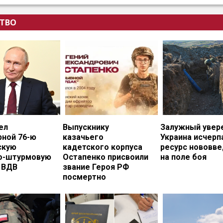
ТВО
ел
Выпускнику
Залужный увере
рной 76-ю
казачьего
Украина исчерп
скую
кадетского корпуса
ресурс нововв
о-штурмовую
Остапенко присвоили
на поле боя
 ВДВ
звание Героя РФ
посмертно