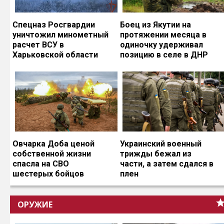
Спецназ Росгвардии
Боец из Якутии на
уничтожил минометный
протяжении месяца в
расчет ВСУ в
одиночку удерживал
Харьковской области
позицию в селе в ДНР
Овчарка Доба ценой
Украинский военный
собственной жизни
трижды бежал из
спасла на СВО
части, а затем сдался в
шестерых бойцов
плен
ОРУЖИЕ