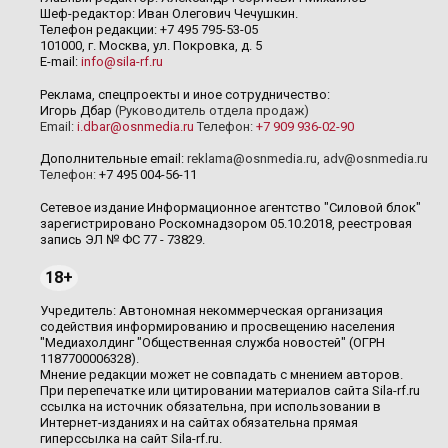
Шеф-редактор: Иван Олегович Чечушкин.
Телефон редакции: +7 495 795-53-05
101000, г. Москва, ул. Покровка, д. 5
E-mail:
info@sila-rf.ru
Реклама, спецпроекты и иное сотрудничество:
Игорь Дбар
(Руководитель отдела продаж)
Email:
i.dbar@osnmedia.ru
Телефон:
+7 909 936-02-90
Дополнительные email:
reklama@osnmedia.ru
,
adv@osnmedia.ru
Телефон:
+7 495 004-56-11
Сетевое издание Информационное агентство "Силовой блок"
зарегистрировано Роскомнадзором 05.10.2018, реестровая
запись ЭЛ № ФС 77 - 73829.
18+
Учредитель: Автономная некоммерческая организация
содействия информированию и просвещению населения
"Медиахолдинг "Общественная служба новостей" (ОГРН
1187700006328).
Мнение редакции может не совпадать с мнением авторов.
При перепечатке или цитировании материалов сайта Sila-rf.ru
ссылка на источник обязательна, при использовании в
Интернет-изданиях и на сайтах обязательна прямая
гиперссылка на сайт Sila-rf.ru.