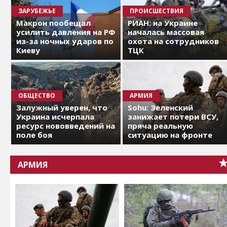
ЗАРУБЕЖЬЕ
ПРОИСШЕСТВИЯ
Макрон пообещал
РИАН: на Украине
усилить давления на РФ
началась массовая
из-за ночных ударов по
охота на сотрудников
Киеву
ТЦК
ОБЩЕСТВО
АРМИЯ
Залужный уверен, что
Sohu: Зеленский
Украина исчерпала
занижает потери ВСУ,
ресурс нововведений на
пряча реальную
поле боя
ситуацию на фронте
АРМИЯ