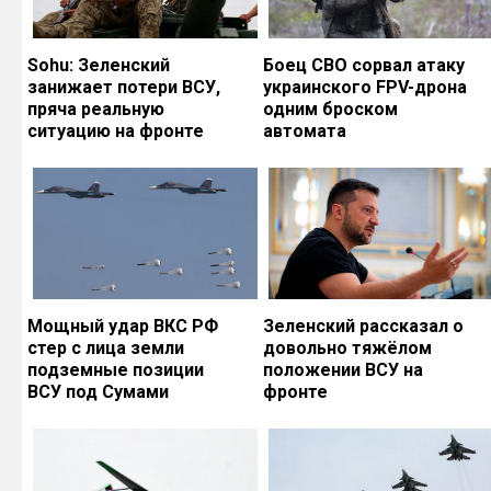
Sohu: Зеленский
Боец СВО сорвал атаку
занижает потери ВСУ,
украинского FPV-дрона
пряча реальную
одним броском
ситуацию на фронте
автомата
Мощный удар ВКС РФ
Зеленский рассказал о
стер с лица земли
довольно тяжёлом
подземные позиции
положении ВСУ на
ВСУ под Сумами
фронте