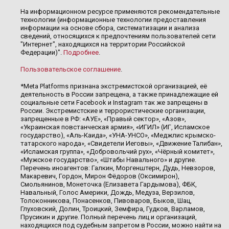
На информационном ресурсе применяются рекомендательные
технологии (информационные технологии предоставления
информации на основе сбора, систематизации и анализа
сведений, относящихся к предпочтениям пользователей сети
"Интернет", находящихся на территории Российской
Федерации)".
Подробнее
.
Пользовательское соглашение
.
*Meta Platforms признана экстремистской организацией, её
деятельность в России запрещена, а также принадлежащие ей
социальные сети Facebook и Instagram так же запрещены в
России. Экстремистские и террористические организации,
запрещенные в РФ: «АУЕ», «Правый сектор», «Азов»,
«Украинская повстанческая армия», «ИГИЛ» (ИГ, Исламское
государство), «Аль-Каида», «УНА-УНСО», «Меджлис крымско-
татарского народа», «Свидетели Иеговы», «Движение Талибан»,
«Исламская группа», «Добровольчий рух», «Чёрный комитет»,
«Мужское государство», «Штабы Навального» и другие.
Перечень иноагентов: Галкин, Моргенштерн, Дудь, Невзоров,
Макаревич, Гордон, Мирон Фёдоров (Оксимирон),
Смольянинов, Монеточка (Елизавета Гардымова), ФБК,
Навальный, Голос Америки, Дождь, Медуза, Верзилов,
Толоконникова, Понасенков, Пивоваров, Быков, Шац,
Глуховский, Долин, Троицкий, Земфира, Гудков, Варламов,
Прусикин и другие. Полный перечень лиц и организаций,
находящихся под судебным запретом в России, можно найти на