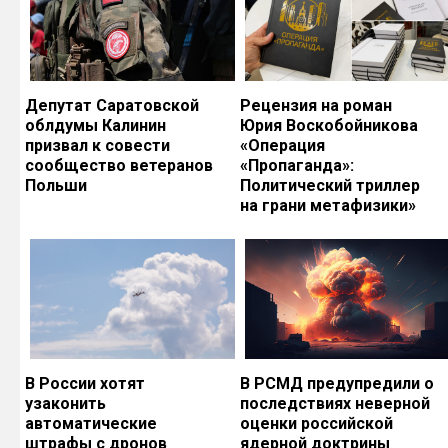
Депутат Саратовской
Рецензия на роман
облдумы Калинин
Юрия Воскобойникова
призвал к совести
«Операция
сообщество ветеранов
«Пропаганда»:
Польши
Политический триллер
на грани метафизики»
В России хотят
В РСМД предупредили о
узаконить
последствиях неверной
автоматические
оценки российской
штрафы с дронов
ядерной доктрины