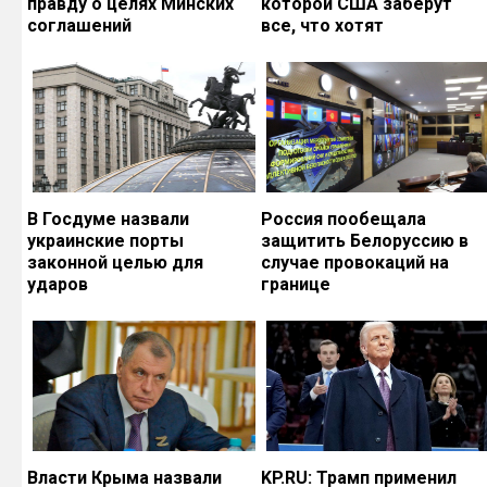
правду о целях Минских
которой США заберут
соглашений
все, что хотят
В Госдуме назвали
Россия пообещала
украинские порты
защитить Белоруссию в
законной целью для
случае провокаций на
ударов
границе
Власти Крыма назвали
KP.RU: Трамп применил