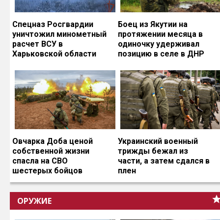
Спецназ Росгвардии
Боец из Якутии на
уничтожил минометный
протяжении месяца в
расчет ВСУ в
одиночку удерживал
Харьковской области
позицию в селе в ДНР
Овчарка Доба ценой
Украинский военный
собственной жизни
трижды бежал из
спасла на СВО
части, а затем сдался в
шестерых бойцов
плен
ОРУЖИЕ