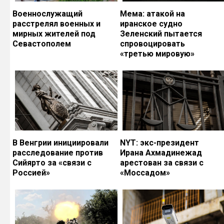
Военнослужащий
Мема: атакой на
расстрелял военных и
иранское судно
мирных жителей под
Зеленский пытается
Севастополем
спровоцировать
«третью мировую»
В Венгрии инициировали
NYT: экс-президент
расследование против
Ирана Ахмадинежад
Сийярто за «связи с
арестован за связи с
Россией»
«Моссадом»