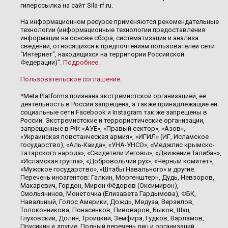
гиперссылка на сайт Sila-rf.ru.
На информационном ресурсе применяются рекомендательные
технологии (информационные технологии предоставления
информации на основе сбора, систематизации и анализа
сведений, относящихся к предпочтениям пользователей сети
"Интернет", находящихся на территории Российской
Федерации)".
Подробнее
.
Пользовательское соглашение
.
*Meta Platforms признана экстремистской организацией, её
деятельность в России запрещена, а также принадлежащие ей
социальные сети Facebook и Instagram так же запрещены в
России. Экстремистские и террористические организации,
запрещенные в РФ: «АУЕ», «Правый сектор», «Азов»,
«Украинская повстанческая армия», «ИГИЛ» (ИГ, Исламское
государство), «Аль-Каида», «УНА-УНСО», «Меджлис крымско-
татарского народа», «Свидетели Иеговы», «Движение Талибан»,
«Исламская группа», «Добровольчий рух», «Чёрный комитет»,
«Мужское государство», «Штабы Навального» и другие.
Перечень иноагентов: Галкин, Моргенштерн, Дудь, Невзоров,
Макаревич, Гордон, Мирон Фёдоров (Оксимирон),
Смольянинов, Монеточка (Елизавета Гардымова), ФБК,
Навальный, Голос Америки, Дождь, Медуза, Верзилов,
Толоконникова, Понасенков, Пивоваров, Быков, Шац,
Глуховский, Долин, Троицкий, Земфира, Гудков, Варламов,
Прусикин и другие. Полный перечень лиц и организаций,