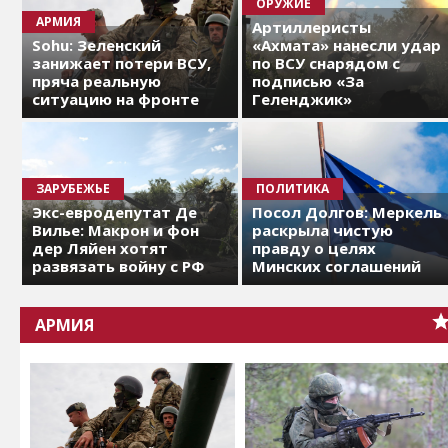
ОРУЖИЕ
АРМИЯ
Артиллеристы
Sohu: Зеленский
«Ахмата» нанесли удар
занижает потери ВСУ,
по ВСУ снарядом с
пряча реальную
подписью «За
ситуацию на фронте
Геленджик»
ЗАРУБЕЖЬЕ
ПОЛИТИКА
Экс-евродепутат Де
Посол Долгов: Меркель
Вилье: Макрон и фон
раскрыла чистую
дер Ляйен хотят
правду о целях
развязать войну с РФ
Минских соглашений
АРМИЯ