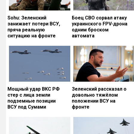
Sohu: Зеленский
Боец СВО сорвал атаку
занижает потери ВСУ,
украинского FPV-дрона
пряча реальную
одним броском
ситуацию на фронте
автомата
Мощный удар ВКС РФ
Зеленский рассказал о
стер с лица земли
довольно тяжёлом
подземные позиции
положении ВСУ на
ВСУ под Сумами
фронте