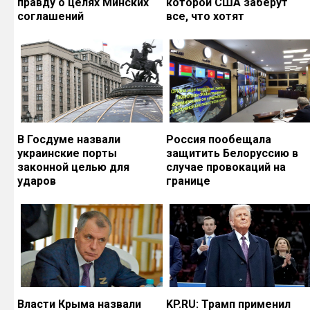
правду о целях Минских
которой США заберут
соглашений
все, что хотят
В Госдуме назвали
Россия пообещала
украинские порты
защитить Белоруссию в
законной целью для
случае провокаций на
ударов
границе
Власти Крыма назвали
KP.RU: Трамп применил