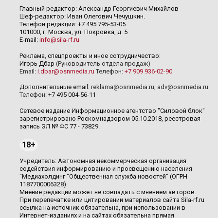
Главный редактор: Александр Георгиевич Михайлов
Шеф-редактор: Иван Олегович Чечушкин.
Телефон редакции: +7 495 795-53-05
101000, г. Москва, ул. Покровка, д. 5
E-mail:
info@sila-rf.ru
Реклама, спецпроекты и иное сотрудничество:
Игорь Дбар
(Руководитель отдела продаж)
Email:
i.dbar@osnmedia.ru
Телефон:
+7 909 936-02-90
Дополнительные email:
reklama@osnmedia.ru
,
adv@osnmedia.ru
Телефон:
+7 495 004-56-11
Сетевое издание Информационное агентство "Силовой блок"
зарегистрировано Роскомнадзором 05.10.2018, реестровая
запись ЭЛ № ФС 77 - 73829.
18+
Учредитель: Автономная некоммерческая организация
содействия информированию и просвещению населения
"Медиахолдинг "Общественная служба новостей" (ОГРН
1187700006328).
Мнение редакции может не совпадать с мнением авторов.
При перепечатке или цитировании материалов сайта Sila-rf.ru
ссылка на источник обязательна, при использовании в
Интернет-изданиях и на сайтах обязательна прямая