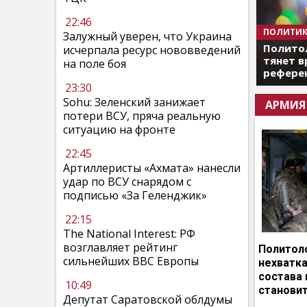
22:46
ПОЛИТИК
Залужный уверен, что Украина
Полито
исчерпала ресурс нововведений
тянет в
на поле боя
референ
23:30
Sohu: Зеленский занижает
АРМИЯ
потери ВСУ, пряча реальную
ситуацию на фронте
22:45
Артиллеристы «Ахмата» нанесли
удар по ВСУ снарядом с
подписью «За Геленджик»
22:15
The National Interest: РФ
возглавляет рейтинг
Политоло
сильнейших ВВС Европы
нехватка
состава 
10:49
становит
Депутат Саратовской облдумы