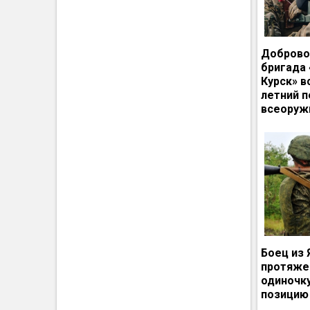
Доброво
бригада
Курск» в
летний п
всеоруж
Боец из 
протяже
одиночк
позицию 