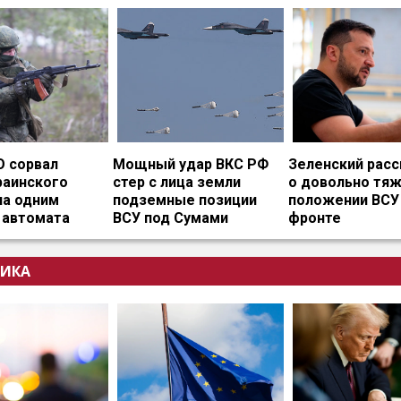
О сорвал
Мощный удар ВКС РФ
Зеленский расс
раинского
стер с лица земли
о довольно тя
на одним
подземные позиции
положении ВСУ
 автомата
ВСУ под Сумами
фронте
ИКА