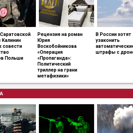
 Саратовской
Рецензия на роман
В России хотят
 Калинин
Юрия
узаконить
к совести
Воскобойникова
автоматически
тво
«Операция
штрафы с дрон
ов Польши
«Пропаганда»:
Политический
триллер на грани
метафизики»
А