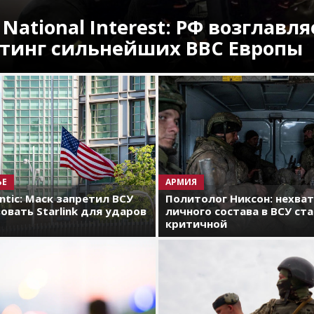
 National Interest: РФ возглавля
тинг сильнейших ВВС Европы
ЬЕ
АРМИЯ
antic: Маск запретил ВСУ
Политолог Никсон: нехва
овать Starlink для ударов
личного состава в ВСУ ст
критичной