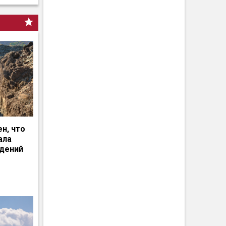
н, что
ала
едений