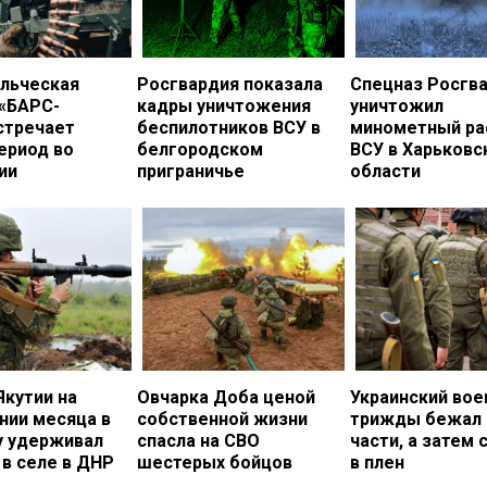
льческая
Росгвардия показала
Спецназ Росгв
 «БАРС-
кадры уничтожения
уничтожил
стречает
беспилотников ВСУ в
минометный ра
ериод во
белгородском
ВСУ в Харьковс
ии
приграничье
области
Якутии на
Овчарка Доба ценой
Украинский во
нии месяца в
собственной жизни
трижды бежал 
у удерживал
спасла на СВО
части, а затем 
в селе в ДНР
шестерых бойцов
в плен