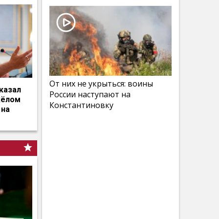
От них не укрыться: воины
казал
России наступают на
жёлом
Константиновку
 на