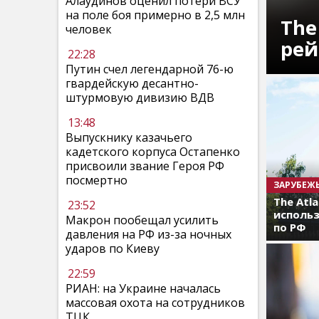
Алаудинов оценил потери ВСУ
на поле боя примерно в 2,5 млн
The
человек
рей
22:28
Путин счел легендарной 76-ю
гвардейскую десантно-
штурмовую дивизию ВДВ
13:48
Выпускнику казачьего
кадетского корпуса Остапенко
присвоили звание Героя РФ
посмертно
ЗАРУБЕЖ
The Atl
23:52
использ
Макрон пообещал усилить
по РФ
давления на РФ из-за ночных
ударов по Киеву
22:59
РИАН: на Украине началась
массовая охота на сотрудников
ТЦК