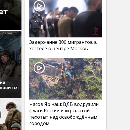
ет
Задержание 300 мигрантов в
хостеле в центре Москвы
тка
ановится
Часов Яр наш: ВДВ водрузили
флаги России и «крылатой
пехоты» над освобождённым
городом