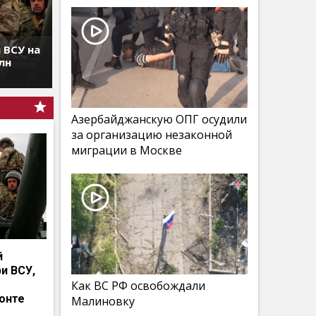
 ВСУ на
лн
Азербайджанскую ОПГ осудили
за организацию незаконной
миграции в Москве
й
и ВСУ,
Как ВС РФ освобождали
онте
Малиновку