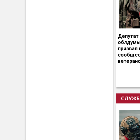
Депутат
облдумы
призвал 
сообщес
ветеран
СЛУЖБ