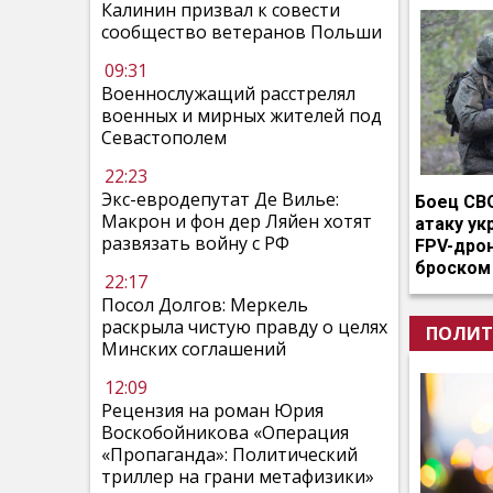
Калинин призвал к совести
сообщество ветеранов Польши
09:31
Военнослужащий расстрелял
военных и мирных жителей под
Севастополем
22:23
Экс-евродепутат Де Вилье:
Боец СВ
Макрон и фон дер Ляйен хотят
атаку ук
развязать войну с РФ
FPV-дро
броском
22:17
Посол Долгов: Меркель
раскрыла чистую правду о целях
ПОЛИТ
Минских соглашений
12:09
Рецензия на роман Юрия
Воскобойникова «Операция
«Пропаганда»: Политический
триллер на грани метафизики»