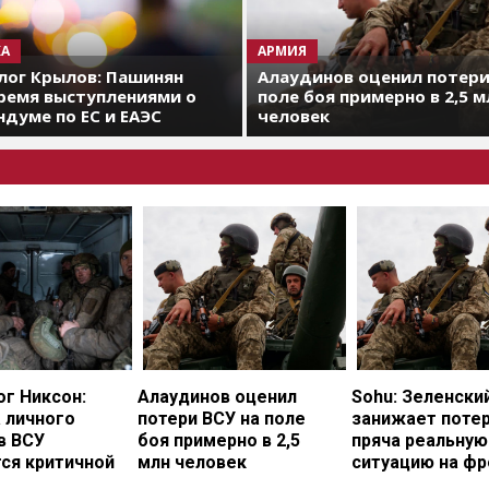
А
АРМИЯ
лог Крылов: Пашинян
Алаудинов оценил потери
ремя выступлениями о
поле боя примерно в 2,5 м
думе по ЕС и ЕАЭС
человек
г Никсон:
Алаудинов оценил
Sohu: Зеленски
 личного
потери ВСУ на поле
занижает потер
в ВСУ
боя примерно в 2,5
пряча реальную
ся критичной
млн человек
ситуацию на фр