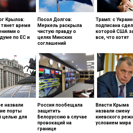
ог Крылов:
Посол Долгов:
Трамп: с Украи
 тянет время
Меркель раскрыла
подписана сдел
ениями о
чистую правду о
которой США з
думе по ЕС и
целях Минских
все, что хотят
соглашений
е назвали
Россия пообещала
Власти Крыма
кие порты
защитить
назвали смену
й целью для
Белоруссию в случае
киевского реж
провокаций на
условием мира
границе