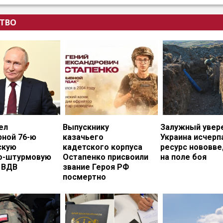
ТВО
ел
Выпускнику
Залужный увере
рной 76-ю
казачьего
Украина исчерп
скую
кадетского корпуса
ресурс нововв
о-штурмовую
Остапенко присвоили
на поле боя
 ВДВ
звание Героя РФ
посмертно