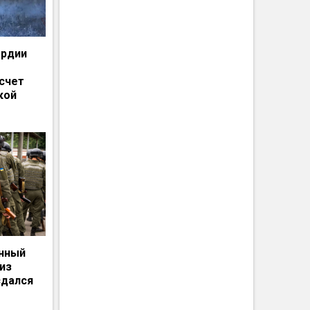
ардии
счет
кой
енный
из
сдался