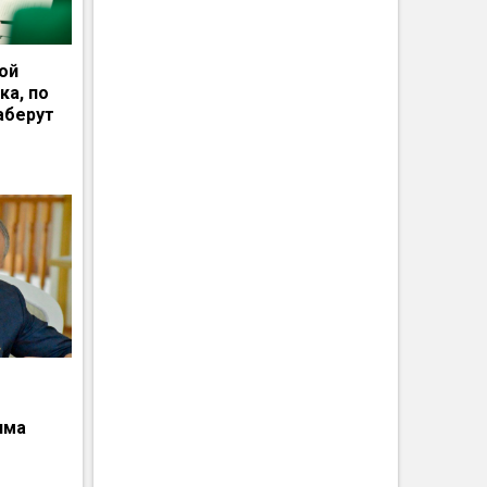
ной
ка, по
аберут
има