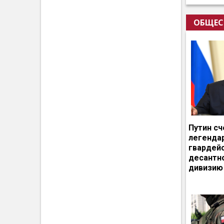
ОБЩЕС
Путин сч
легенда
гвардей
десантн
дивизию