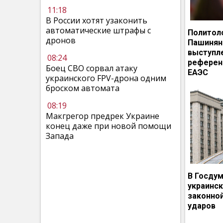
11:18
В России хотят узаконить
автоматические штрафы с
Политол
дронов
Пашинян
выступл
08:24
референ
Боец СВО сорвал атаку
ЕАЭС
украинского FPV-дрона одним
броском автомата
08:19
Макгрегор предрек Украине
конец даже при новой помощи
Запада
В Госдум
украинс
законно
ударов