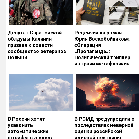
Депутат Саратовской
Рецензия на роман
облдумы Калинин
Юрия Воскобойникова
призвал к совести
«Операция
сообщество ветеранов
«Пропаганда»:
Польши
Политический триллер
на грани метафизики»
В России хотят
В РСМД предупредили о
узаконить
последствиях неверной
автоматические
оценки российской
штрафы с дронов
ядерной доктрины