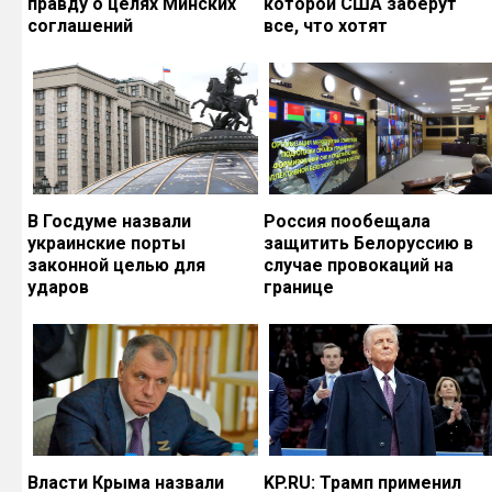
правду о целях Минских
которой США заберут
соглашений
все, что хотят
В Госдуме назвали
Россия пообещала
украинские порты
защитить Белоруссию в
законной целью для
случае провокаций на
ударов
границе
Власти Крыма назвали
KP.RU: Трамп применил