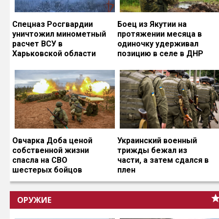
Спецназ Росгвардии
Боец из Якутии на
уничтожил минометный
протяжении месяца в
расчет ВСУ в
одиночку удерживал
Харьковской области
позицию в селе в ДНР
Овчарка Доба ценой
Украинский военный
собственной жизни
трижды бежал из
спасла на СВО
части, а затем сдался в
шестерых бойцов
плен
ОРУЖИЕ