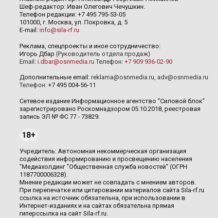
Шеф-редактор: Иван Олегович Чечушкин.
Телефон редакции: +7 495 795-53-05
101000, г. Москва, ул. Покровка, д. 5
E-mail:
info@sila-rf.ru
Реклама, спецпроекты и иное сотрудничество:
Игорь Дбар
(Руководитель отдела продаж)
Email:
i.dbar@osnmedia.ru
Телефон:
+7 909 936-02-90
Дополнительные email:
reklama@osnmedia.ru
,
adv@osnmedia.ru
Телефон:
+7 495 004-56-11
Сетевое издание Информационное агентство "Силовой блок"
зарегистрировано Роскомнадзором 05.10.2018, реестровая
запись ЭЛ № ФС 77 - 73829.
18+
Учредитель: Автономная некоммерческая организация
содействия информированию и просвещению населения
"Медиахолдинг "Общественная служба новостей" (ОГРН
1187700006328).
Мнение редакции может не совпадать с мнением авторов.
При перепечатке или цитировании материалов сайта Sila-rf.ru
ссылка на источник обязательна, при использовании в
Интернет-изданиях и на сайтах обязательна прямая
гиперссылка на сайт Sila-rf.ru.