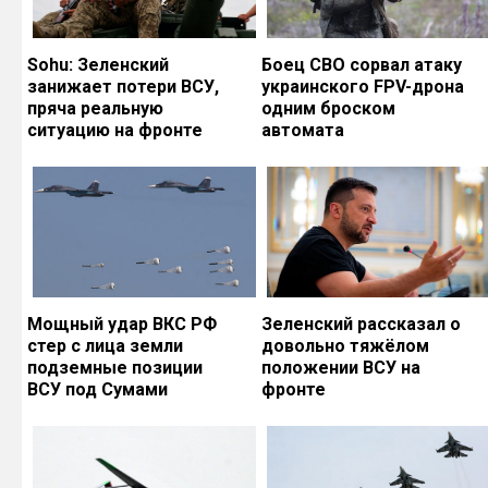
Sohu: Зеленский
Боец СВО сорвал атаку
занижает потери ВСУ,
украинского FPV-дрона
пряча реальную
одним броском
ситуацию на фронте
автомата
Мощный удар ВКС РФ
Зеленский рассказал о
стер с лица земли
довольно тяжёлом
подземные позиции
положении ВСУ на
ВСУ под Сумами
фронте