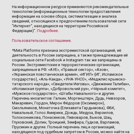
На информационном ресурсе применяются рекомендательные
технологии (информационные технологии предоставления
информации на основе сбора, систематизации и анализа
сведений, относящихся к предпочтениям пользователей сети
"Интернет", находящихся на территории Российской
Федерации)".
Подробнее
.
Пользовательское соглашение
.
*Meta Platforms признана экстремистской организацией, её
деятельность в России запрещена, а также принадлежащие ей
социальные сети Facebook и Instagram так же запрещены в
России. Экстремистские и террористические организации,
запрещенные в РФ: «АУЕ», «Правый сектор», «Азов»,
«Украинская повстанческая армия», «ИГИЛ» (ИГ, Исламское
государство), «Аль-Каида», «УНА-УНСО», «Меджлис крымско-
татарского народа», «Свидетели Иеговы», «Движение Талибан»,
«Исламская группа», «Добровольчий рух», «Чёрный комитет»,
«Мужское государство», «Штабы Навального» и другие.
Перечень иноагентов: Галкин, Моргенштерн, Дудь, Невзоров,
Макаревич, Гордон, Мирон Фёдоров (Оксимирон),
Смольянинов, Монеточка (Елизавета Гардымова), ФБК,
Навальный, Голос Америки, Дождь, Медуза, Верзилов,
Толоконникова, Понасенков, Пивоваров, Быков, Шац,
Глуховский, Долин, Троицкий, Земфира, Гудков, Варламов,
Прусикин и другие. Полный перечень лиц и организаций,
находящихся под судебным запретом в России, можно найти на