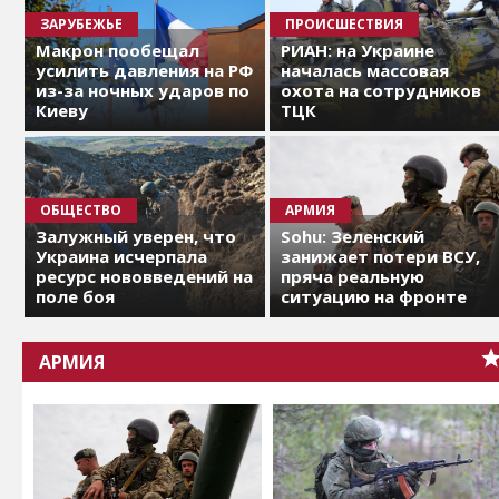
ЗАРУБЕЖЬЕ
ПРОИСШЕСТВИЯ
Макрон пообещал
РИАН: на Украине
усилить давления на РФ
началась массовая
из-за ночных ударов по
охота на сотрудников
Киеву
ТЦК
ОБЩЕСТВО
АРМИЯ
Залужный уверен, что
Sohu: Зеленский
Украина исчерпала
занижает потери ВСУ,
ресурс нововведений на
пряча реальную
поле боя
ситуацию на фронте
АРМИЯ