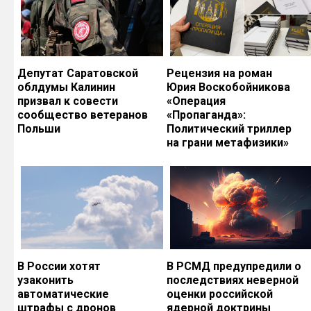
Депутат Саратовской
Рецензия на роман
облдумы Калинин
Юрия Воскобойникова
призвал к совести
«Операция
сообщество ветеранов
«Пропаганда»:
Польши
Политический триллер
на грани метафизики»
В России хотят
В РСМД предупредили о
узаконить
последствиях неверной
автоматические
оценки российской
штрафы с дронов
ядерной доктрины