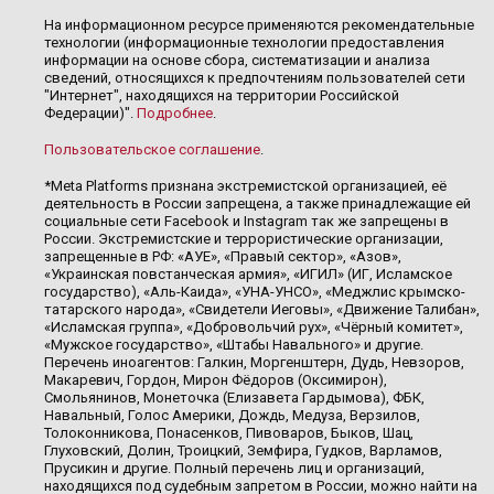
На информационном ресурсе применяются рекомендательные
технологии (информационные технологии предоставления
информации на основе сбора, систематизации и анализа
сведений, относящихся к предпочтениям пользователей сети
"Интернет", находящихся на территории Российской
Федерации)".
Подробнее
.
Пользовательское соглашение
.
*Meta Platforms признана экстремистской организацией, её
деятельность в России запрещена, а также принадлежащие ей
социальные сети Facebook и Instagram так же запрещены в
России. Экстремистские и террористические организации,
запрещенные в РФ: «АУЕ», «Правый сектор», «Азов»,
«Украинская повстанческая армия», «ИГИЛ» (ИГ, Исламское
государство), «Аль-Каида», «УНА-УНСО», «Меджлис крымско-
татарского народа», «Свидетели Иеговы», «Движение Талибан»,
«Исламская группа», «Добровольчий рух», «Чёрный комитет»,
«Мужское государство», «Штабы Навального» и другие.
Перечень иноагентов: Галкин, Моргенштерн, Дудь, Невзоров,
Макаревич, Гордон, Мирон Фёдоров (Оксимирон),
Смольянинов, Монеточка (Елизавета Гардымова), ФБК,
Навальный, Голос Америки, Дождь, Медуза, Верзилов,
Толоконникова, Понасенков, Пивоваров, Быков, Шац,
Глуховский, Долин, Троицкий, Земфира, Гудков, Варламов,
Прусикин и другие. Полный перечень лиц и организаций,
находящихся под судебным запретом в России, можно найти на