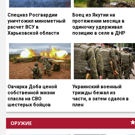
Спецназ Росгвардии
Боец из Якутии на
уничтожил минометный
протяжении месяца в
расчет ВСУ в
одиночку удерживал
Харьковской области
позицию в селе в ДНР
Овчарка Доба ценой
Украинский военный
собственной жизни
трижды бежал из
спасла на СВО
части, а затем сдался в
шестерых бойцов
плен
ОРУЖИЕ