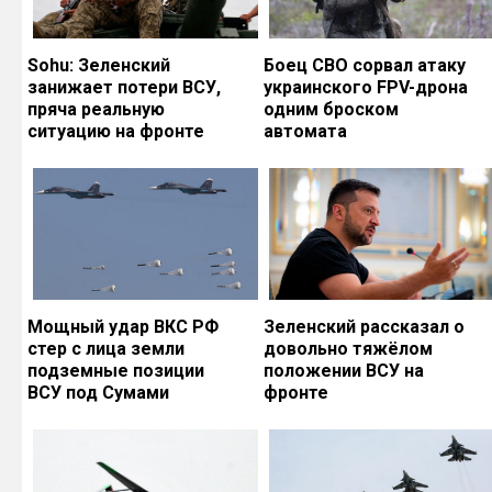
Sohu: Зеленский
Боец СВО сорвал атаку
занижает потери ВСУ,
украинского FPV-дрона
пряча реальную
одним броском
ситуацию на фронте
автомата
Мощный удар ВКС РФ
Зеленский рассказал о
стер с лица земли
довольно тяжёлом
подземные позиции
положении ВСУ на
ВСУ под Сумами
фронте