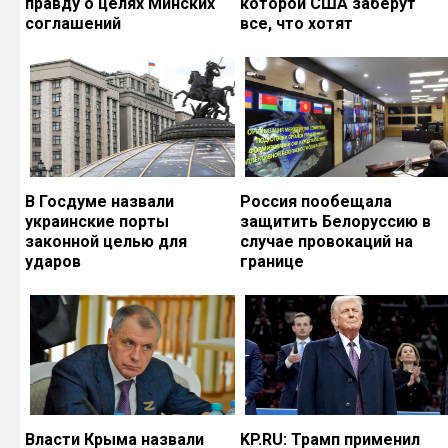
правду о целях Минских
которой США заберут
соглашений
все, что хотят
В Госдуме назвали
Россия пообещала
украинские порты
защитить Белоруссию в
законной целью для
случае провокаций на
ударов
границе
Власти Крыма назвали
KP.RU: Трамп применил