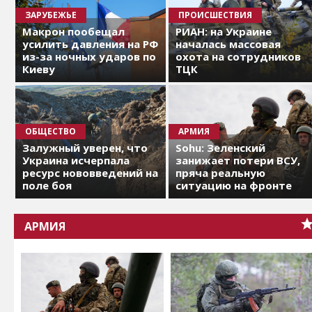
ЗАРУБЕЖЬЕ
ПРОИСШЕСТВИЯ
Макрон пообещал
РИАН: на Украине
усилить давления на РФ
началась массовая
из-за ночных ударов по
охота на сотрудников
Киеву
ТЦК
ОБЩЕСТВО
АРМИЯ
Залужный уверен, что
Sohu: Зеленский
Украина исчерпала
занижает потери ВСУ,
ресурс нововведений на
пряча реальную
поле боя
ситуацию на фронте
АРМИЯ