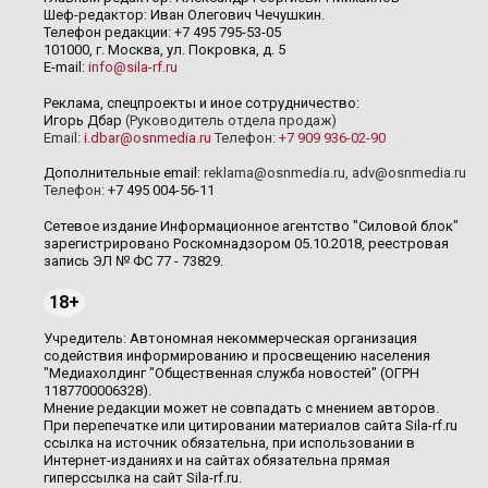
Шеф-редактор: Иван Олегович Чечушкин.
Телефон редакции: +7 495 795-53-05
101000, г. Москва, ул. Покровка, д. 5
E-mail:
info@sila-rf.ru
Реклама, спецпроекты и иное сотрудничество:
Игорь Дбар
(Руководитель отдела продаж)
Email:
i.dbar@osnmedia.ru
Телефон:
+7 909 936-02-90
Дополнительные email:
reklama@osnmedia.ru
,
adv@osnmedia.ru
Телефон:
+7 495 004-56-11
Сетевое издание Информационное агентство "Силовой блок"
зарегистрировано Роскомнадзором 05.10.2018, реестровая
запись ЭЛ № ФС 77 - 73829.
18+
Учредитель: Автономная некоммерческая организация
содействия информированию и просвещению населения
"Медиахолдинг "Общественная служба новостей" (ОГРН
1187700006328).
Мнение редакции может не совпадать с мнением авторов.
При перепечатке или цитировании материалов сайта Sila-rf.ru
ссылка на источник обязательна, при использовании в
Интернет-изданиях и на сайтах обязательна прямая
гиперссылка на сайт Sila-rf.ru.