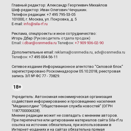
Главный редактор: Александр Георгиевич Михайлов
Шеф-редактор: Иван Олегович Чечушкин.
Телефон редакции: +7 495 795-53-05
101000, г. Москва, ул. Покровка, д. 5
E-mail:
info@sila-rf.ru
Реклама, спецпроекты и иное сотрудничество:
Игорь Дбар
(Руководитель отдела продаж)
Email:
i.dbar@osnmedia.ru
Телефон:
+7 909 936-02-90
Дополнительные email:
reklama@osnmedia.ru
,
adv@osnmedia.ru
Телефон:
+7 495 004-56-11
Сетевое издание Информационное агентство "Силовой блок"
зарегистрировано Роскомнадзором 05.10.2018, реестровая
запись ЭЛ № ФС 77 - 73829.
18+
Учредитель: Автономная некоммерческая организация
содействия информированию и просвещению населения
"Медиахолдинг "Общественная служба новостей" (ОГРН
1187700006328).
Мнение редакции может не совпадать с мнением авторов.
При перепечатке или цитировании материалов сайта Sila-rf.ru
ссылка на источник обязательна, при использовании в
Интернет-изданиях и на сайтах обязательна прямая