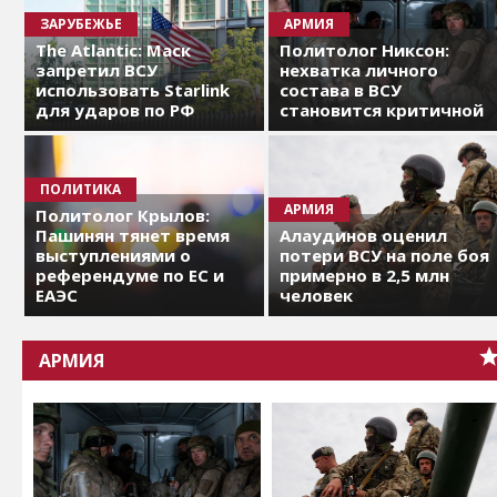
ЗАРУБЕЖЬЕ
АРМИЯ
The Atlantic: Маск
Политолог Никсон:
запретил ВСУ
нехватка личного
использовать Starlink
состава в ВСУ
для ударов по РФ
становится критичной
ПОЛИТИКА
АРМИЯ
Политолог Крылов:
Пашинян тянет время
Алаудинов оценил
выступлениями о
потери ВСУ на поле боя
референдуме по ЕС и
примерно в 2,5 млн
ЕАЭС
человек
АРМИЯ