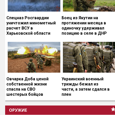
Спецназ Росгвардии
Боец из Якутии на
уничтожил минометный
протяжении месяца в
расчет ВСУ в
одиночку удерживал
Харьковской области
позицию в селе в ДНР
Овчарка Доба ценой
Украинский военный
собственной жизни
трижды бежал из
спасла на СВО
части, а затем сдался в
шестерых бойцов
плен
ОРУЖИЕ