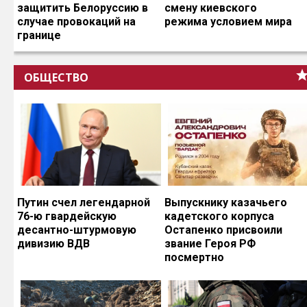
защитить Белоруссию в
смену киевского
случае провокаций на
режима условием мира
границе
ОБЩЕСТВО
Путин счел легендарной
Выпускнику казачьего
76-ю гвардейскую
кадетского корпуса
десантно-штурмовую
Остапенко присвоили
дивизию ВДВ
звание Героя РФ
посмертно