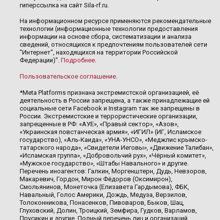
гиперссылка на сайт Sila-rf.ru.
На информационном ресурсе применяются рекомендательные
технологии (информационные технологии предоставления
информации на основе сбора, систематизации и анализа
сведений, относящихся к предпочтениям пользователей сети
"Интернет", находящихся на территории Российской
Федерации)".
Подробнее
.
Пользовательское соглашение
.
*Meta Platforms признана экстремистской организацией, её
деятельность в России запрещена, а также принадлежащие ей
социальные сети Facebook и Instagram так же запрещены в
России. Экстремистские и террористические организации,
запрещенные в РФ: «АУЕ», «Правый сектор», «Азов»,
«Украинская повстанческая армия», «ИГИЛ» (ИГ, Исламское
государство), «Аль-Каида», «УНА-УНСО», «Меджлис крымско-
татарского народа», «Свидетели Иеговы», «Движение Талибан»,
«Исламская группа», «Добровольчий рух», «Чёрный комитет»,
«Мужское государство», «Штабы Навального» и другие.
Перечень иноагентов: Галкин, Моргенштерн, Дудь, Невзоров,
Макаревич, Гордон, Мирон Фёдоров (Оксимирон),
Смольянинов, Монеточка (Елизавета Гардымова), ФБК,
Навальный, Голос Америки, Дождь, Медуза, Верзилов,
Толоконникова, Понасенков, Пивоваров, Быков, Шац,
Глуховский, Долин, Троицкий, Земфира, Гудков, Варламов,
Прусикин и другие. Полный перечень лиц и организаций,