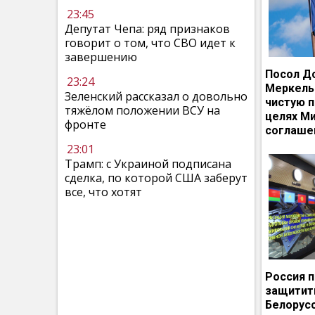
23:45
Депутат Чепа: ряд признаков
говорит о том, что СВО идет к
завершению
Посол Д
23:24
Меркель
Зеленский рассказал о довольно
чистую п
тяжёлом положении ВСУ на
целях М
фронте
соглаше
23:01
Трамп: с Украиной подписана
сделка, по которой США заберут
все, что хотят
Россия 
защитит
Белорусс