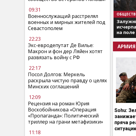
09:31
ОБЩЕСТВ
Военнослужащий расстрелял
Залужны
военных и мирных жителей под
исчерпа
Севастополем
на поле
22:23
Экс-евродепутат Де Вилье:
АРМИЯ
Макрон и фон дер Ляйен хотят
развязать войну с РФ
22:17
Посол Долгов: Меркель
раскрыла чистую правду о целях
Минских соглашений
12:09
Рецензия на роман Юрия
Воскобойникова «Операция
Sohu: Зе
«Пропаганда»: Политический
занижает
триллер на грани метафизики»
пряча р
ситуаци
11:18