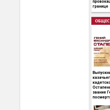
провокац
границе
ОБЩЕС
Выпускн
казачье
кадетск
Остапен
звание Г
посмерт