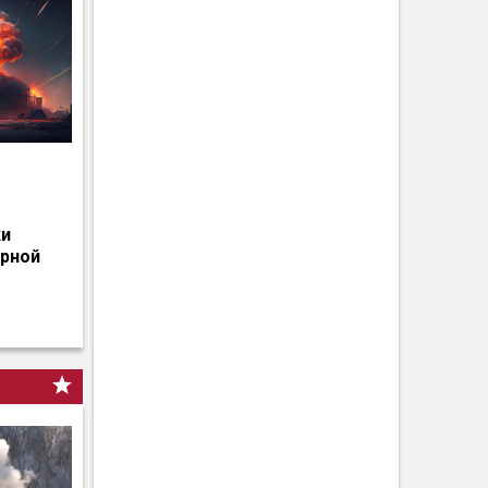
о
ки
ерной