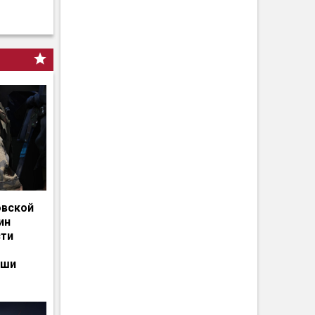
овской
ин
сти
ьши