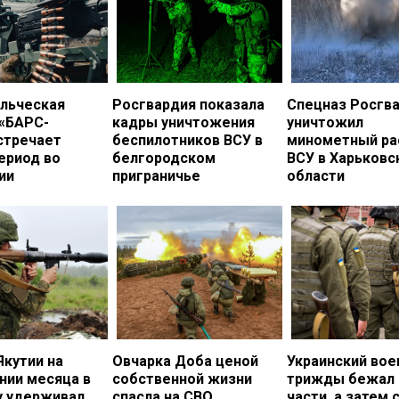
льческая
Росгвардия показала
Спецназ Росгв
 «БАРС-
кадры уничтожения
уничтожил
стречает
беспилотников ВСУ в
минометный ра
ериод во
белгородском
ВСУ в Харьковс
ии
приграничье
области
Якутии на
Овчарка Доба ценой
Украинский во
нии месяца в
собственной жизни
трижды бежал 
у удерживал
спасла на СВО
части, а затем 