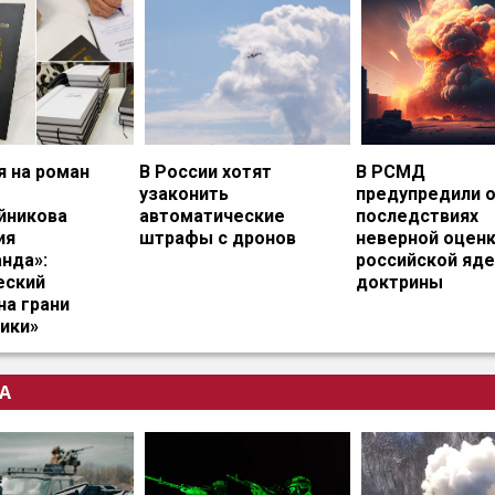
я на роман
В России хотят
В РСМД
узаконить
предупредили 
йникова
автоматические
последствиях
ия
штрафы с дронов
неверной оцен
нда»:
российской яд
еский
доктрины
на грани
ики»
А