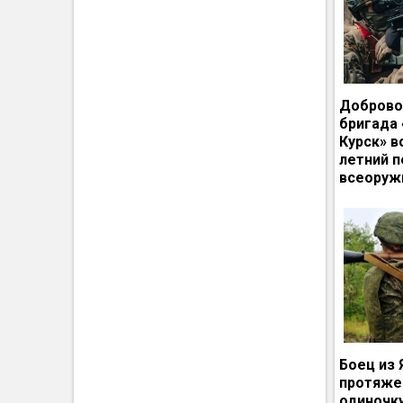
Доброво
бригада
Курск» в
летний п
всеоруж
Боец из 
протяже
одиночк