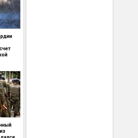
ардии
счет
кой
енный
из
сдался