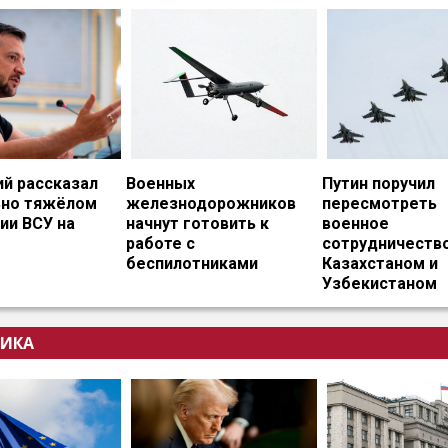
ий рассказал
Военных
Путин поручил
ьно тяжёлом
железнодорожников
пересмотреть
ии ВСУ на
начнут готовить к
военное
работе с
сотрудничество
беспилотниками
Казахстаном и
Узбекистаном
ИКА