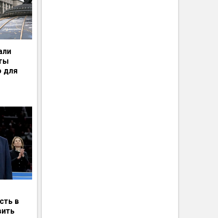
али
рты
ю для
сть в
вить