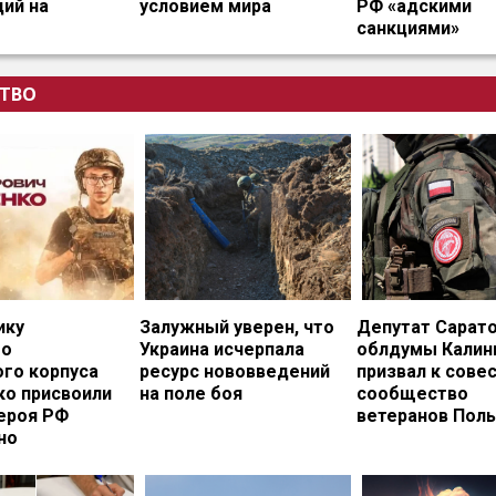
ий на
условием мира
РФ «адскими
санкциями»
ТВО
ику
Залужный уверен, что
Депутат Сарат
го
Украина исчерпала
облдумы Калин
ого корпуса
ресурс нововведений
призвал к сове
ко присвоили
на поле боя
сообщество
ероя РФ
ветеранов Пол
но