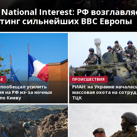
 National Interest: РФ возглавля
тинг сильнейших ВВС Европы
ЬЕ
ПРОИСШЕСТВИЯ
 пообещал усилить
РИАН: на Украине началас
я на РФ из-за ночных
массовая охота на сотру
по Киеву
ТЦК