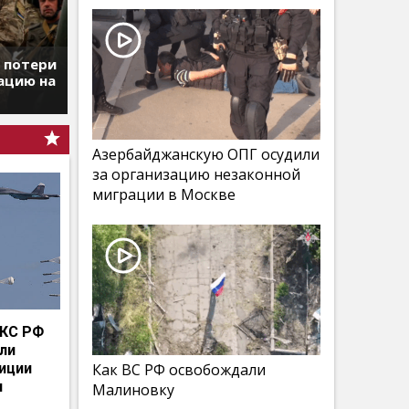
т потери
ацию на
Азербайджанскую ОПГ осудили
за организацию незаконной
миграции в Москве
КС РФ
мли
иции
Как ВС РФ освобождали
и
Малиновку