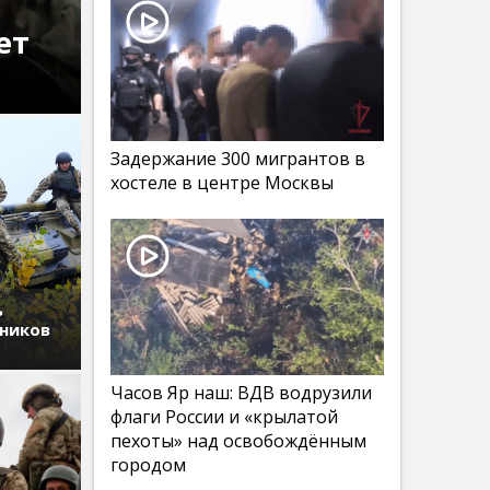
ет
Задержание 300 мигрантов в
хостеле в центре Москвы
ь
дников
Часов Яр наш: ВДВ водрузили
флаги России и «крылатой
пехоты» над освобождённым
городом