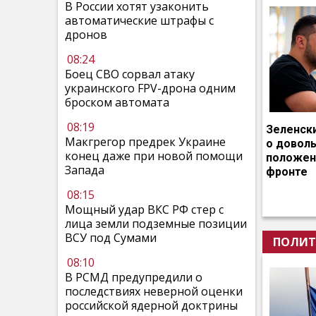
В России хотят узаконить
автоматические штрафы с
дронов
08:24
Боец СВО сорвал атаку
украинского FPV-дрона одним
броском автомата
08:19
Зеленск
Макгрегор предрек Украине
о довол
конец даже при новой помощи
положен
Запада
фронте
08:15
Мощный удар ВКС РФ стер с
лица земли подземные позиции
ВСУ под Сумами
ПОЛИТ
08:10
В РСМД предупредили о
последствиях неверной оценки
российской ядерной доктрины