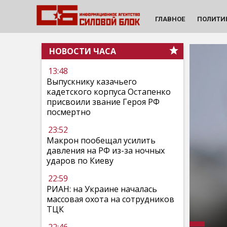
ГЛАВНОЕ
ПОЛИТИ
НОВОСТИ ЧАСА
13:48
Выпускнику казачьего
кадетского корпуса Остапенко
присвоили звание Героя РФ
посмертно
23:52
Макрон пообещал усилить
давления на РФ из-за ночных
ударов по Киеву
22:59
РИАН: на Украине началась
массовая охота на сотрудников
ТЦК