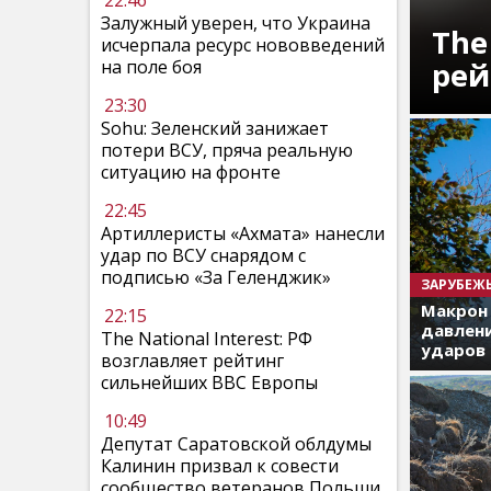
22:46
Залужный уверен, что Украина
The
исчерпала ресурс нововведений
рей
на поле боя
23:30
Sohu: Зеленский занижает
потери ВСУ, пряча реальную
ситуацию на фронте
22:45
Артиллеристы «Ахмата» нанесли
удар по ВСУ снарядом с
подписью «За Геленджик»
ЗАРУБЕЖ
Макрон
22:15
давлени
The National Interest: РФ
ударов 
возглавляет рейтинг
сильнейших ВВС Европы
10:49
Депутат Саратовской облдумы
Калинин призвал к совести
сообщество ветеранов Польши