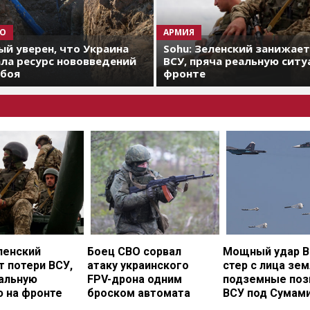
О
АРМИЯ
й уверен, что Украина
Sohu: Зеленский занижае
ла ресурс нововведений
ВСУ, пряча реальную ситу
 боя
фронте
ленский
Боец СВО сорвал
Мощный удар В
 потери ВСУ,
атаку украинского
стер с лица зе
еальную
FPV-дрона одним
подземные поз
ю на фронте
броском автомата
ВСУ под Сумам