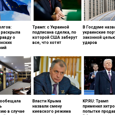
олгов:
Трамп: с Украиной
В Госдуме назв
 раскрыла
подписана сделка, по
украинские по
равду о
которой США заберут
законной цель
инских
все, что хотят
ударов
ний
пообещала
Власти Крыма
KP.RU: Трамп
ь
назвали смену
применил хитро
ию в случае
киевского режима
попытке прода