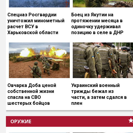
Спецназ Росгвардии
Боец из Якутии на
уничтожил минометный
протяжении месяца в
расчет ВСУ в
одиночку удерживал
Харьковской области
позицию в селе в ДНР
Овчарка Доба ценой
Украинский военный
собственной жизни
трижды бежал из
спасла на СВО
части, а затем сдался в
шестерых бойцов
плен
ОРУЖИЕ