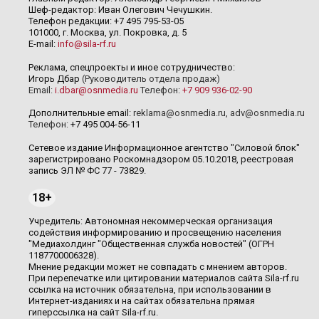
Шеф-редактор: Иван Олегович Чечушкин.
Телефон редакции: +7 495 795-53-05
101000, г. Москва, ул. Покровка, д. 5
E-mail:
info@sila-rf.ru
Реклама, спецпроекты и иное сотрудничество:
Игорь Дбар
(Руководитель отдела продаж)
Email:
i.dbar@osnmedia.ru
Телефон:
+7 909 936-02-90
Дополнительные email:
reklama@osnmedia.ru
,
adv@osnmedia.ru
Телефон:
+7 495 004-56-11
Сетевое издание Информационное агентство "Силовой блок"
зарегистрировано Роскомнадзором 05.10.2018, реестровая
запись ЭЛ № ФС 77 - 73829.
18+
Учредитель: Автономная некоммерческая организация
содействия информированию и просвещению населения
"Медиахолдинг "Общественная служба новостей" (ОГРН
1187700006328).
Мнение редакции может не совпадать с мнением авторов.
При перепечатке или цитировании материалов сайта Sila-rf.ru
ссылка на источник обязательна, при использовании в
Интернет-изданиях и на сайтах обязательна прямая
гиперссылка на сайт Sila-rf.ru.