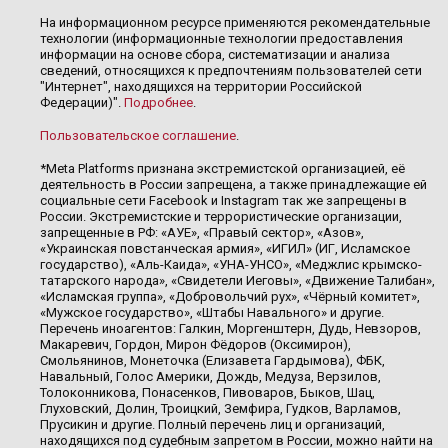
На информационном ресурсе применяются рекомендательные
технологии (информационные технологии предоставления
информации на основе сбора, систематизации и анализа
сведений, относящихся к предпочтениям пользователей сети
"Интернет", находящихся на территории Российской
Федерации)".
Подробнее
.
Пользовательское соглашение
.
*Meta Platforms признана экстремистской организацией, её
деятельность в России запрещена, а также принадлежащие ей
социальные сети Facebook и Instagram так же запрещены в
России. Экстремистские и террористические организации,
запрещенные в РФ: «АУЕ», «Правый сектор», «Азов»,
«Украинская повстанческая армия», «ИГИЛ» (ИГ, Исламское
государство), «Аль-Каида», «УНА-УНСО», «Меджлис крымско-
татарского народа», «Свидетели Иеговы», «Движение Талибан»,
«Исламская группа», «Добровольчий рух», «Чёрный комитет»,
«Мужское государство», «Штабы Навального» и другие.
Перечень иноагентов: Галкин, Моргенштерн, Дудь, Невзоров,
Макаревич, Гордон, Мирон Фёдоров (Оксимирон),
Смольянинов, Монеточка (Елизавета Гардымова), ФБК,
Навальный, Голос Америки, Дождь, Медуза, Верзилов,
Толоконникова, Понасенков, Пивоваров, Быков, Шац,
Глуховский, Долин, Троицкий, Земфира, Гудков, Варламов,
Прусикин и другие. Полный перечень лиц и организаций,
находящихся под судебным запретом в России, можно найти на