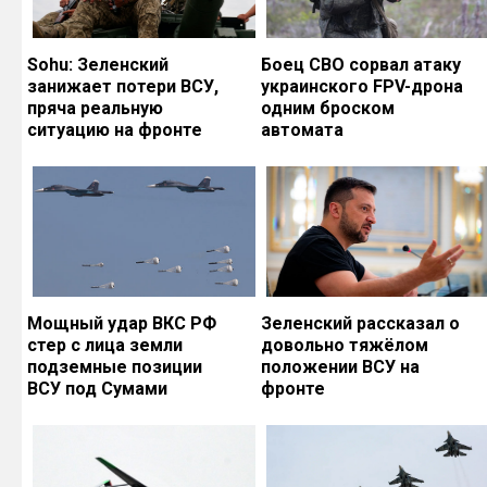
Sohu: Зеленский
Боец СВО сорвал атаку
занижает потери ВСУ,
украинского FPV-дрона
пряча реальную
одним броском
ситуацию на фронте
автомата
Мощный удар ВКС РФ
Зеленский рассказал о
стер с лица земли
довольно тяжёлом
подземные позиции
положении ВСУ на
ВСУ под Сумами
фронте