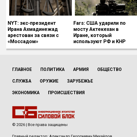
NYT: экс-президент
Fars: США ударили по
Ирана Ахмадинежад
мосту Актекехан в
арестован за связи с
Иране, который
«Моссадом»
используют РФ и КНР
ГЛАВНОЕ
ПОЛИТИКА
АРМИЯ
ОБЩЕСТВО
СЛУЖБА
ОРУЖИЕ
ЗАРУБЕЖЬЕ
ЭКОНОМИКА
ПРОИСШЕСТВИЯ
© 2026 | Все права защищены
Главный редактор: Александр Георгиевич Михайлов