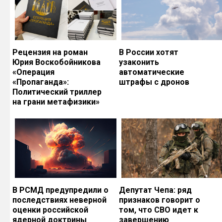
Рецензия на роман
В России хотят
Юрия Воскобойникова
узаконить
«Операция
автоматические
«Пропаганда»:
штрафы с дронов
Политический триллер
на грани метафизики»
В РСМД предупредили о
Депутат Чепа: ряд
последствиях неверной
признаков говорит о
оценки российской
том, что СВО идет к
ядерной доктрины
завершению