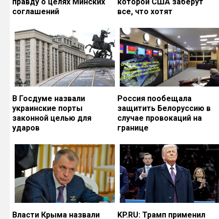
правду о целях Минских
которой США заберут
соглашений
все, что хотят
В Госдуме назвали
Россия пообещала
украинские порты
защитить Белоруссию в
законной целью для
случае провокаций на
ударов
границе
Власти Крыма назвали
KP.RU: Трамп применил