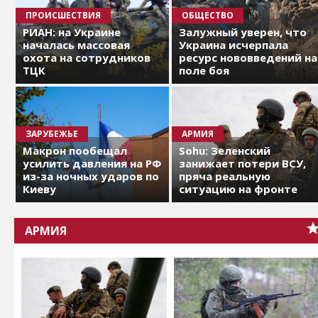
ПРОИСШЕСТВИЯ
ОБЩЕСТВО
РИАН: на Украине
Залужный уверен, что
началась массовая
Украина исчерпала
охота на сотрудников
ресурс нововведений на
ТЦК
поле боя
ЗАРУБЕЖЬЕ
АРМИЯ
Макрон пообещал
Sohu: Зеленский
усилить давления на РФ
занижает потери ВСУ,
из-за ночных ударов по
пряча реальную
Киеву
ситуацию на фронте
АРМИЯ